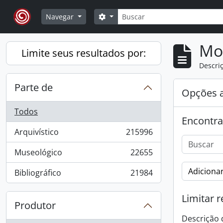
Skip to main content
Buscar
Opções de busca
Navegar
Mo
Limite seus resultados por:
Descriç
Parte de
Opções 
Todos
Encontra
Arquivístico
215996
, 215996 resultados
Museológico
22655
, 22655 resultados
Adicionar
Bibliográfico
21984
, 21984 resultados
Limitar r
Produtor
Descrição 