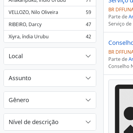
Serviço 
Anakanpukú, índio Urubu
71
, 71 resultados
BR DFFUNAI
VELLOZO, Nilo Oliveira
59
, 59 resultados
Parte de
Ar
Serviço de
RIBEIRO, Darcy
47
, 47 resultados
Xiyra, índia Urubu
42
, 42 resultados
Conselho
BR DFFUNA
Local
Parte de
Ar
Conselho N
Assunto
Gênero
Nível de descrição