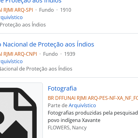
de Proteção aos Índios
 RJMI ARQ-SPI
·
Fundo
·
1910
quivístico
 Proteção aos Índios
 Nacional de Proteção aos Índios
I RJMI ARQ-CNPI
·
Fundo
·
1939
quivístico
acional de Proteção aos Índios
Fotografia
BR DFFUNAI RJMI ARQ-PES-NF-XA_NF_F
Parte de
Arquivístico
Fotografias produzidas pela pesquisad
povo indígena Xavante
FLOWERS, Nancy