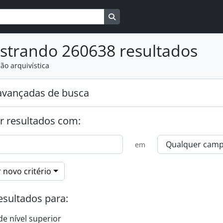
Busque na página de navegaçã
strando 260638 resultados
ão arquivística
avançadas de busca
r resultados com:
em
 novo critério
esultados para:
de nível superior