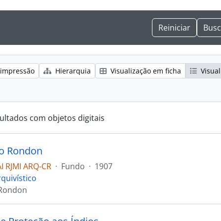
 impressão
Hierarquia
Visualização em ficha
Visual
ultados com objetos digitais
o Rondon
I RJMI ARQ-CR
·
Fundo
·
1907
quivístico
Rondon