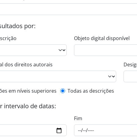
esultados por:
escrição
Objeto digital disponível
l dos direitos autorais
Desig
de descrição de nível superior
ões em níveis superiores
Todas as descrições
or intervalo de datas:
Fim