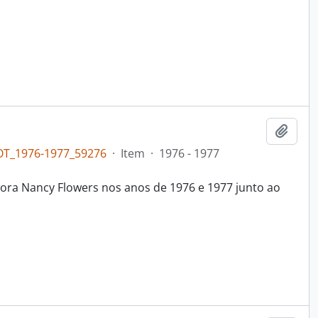
Adici
OT_1976-1977_59276
·
Item
·
1976 - 1977
ora Nancy Flowers nos anos de 1976 e 1977 junto ao