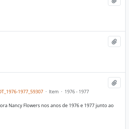
Adici
Adici
Adici
OT_1976-1977_59307
·
Item
·
1976 - 1977
ora Nancy Flowers nos anos de 1976 e 1977 junto ao