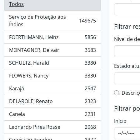
Todos
Serviço de Proteção aos
149675
, 149675 resultados
Índios
Filtrar r
FOERTHMANN, Heinz
5856
Nível de d
, 5856 resultados
MONTAGNER, Delvair
3583
, 3583 resultados
SCHULTZ, Harald
3380
Estado atua
, 3380 resultados
FLOWERS, Nancy
3330
, 3330 resultados
Karajá
2547
, 2547 resultados
Filtro 
Descriç
DELAROLE, Renato
2323
, 2323 resultados
Filtrar p
Canela
2231
, 2231 resultados
Início
Leonardo Pires Rosse
2068
, 2068 resultados
Comissão Rondon
1977