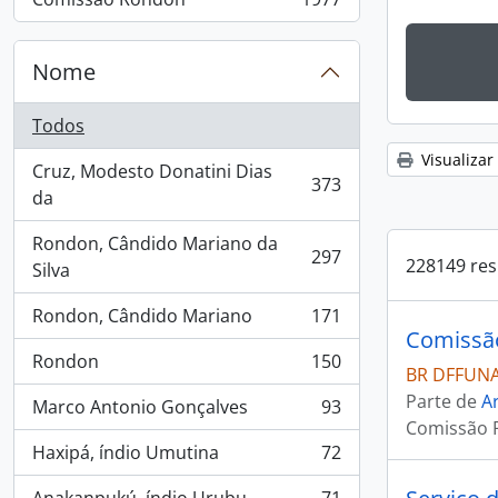
, 1977 resultados
Nome
Todos
Visualizar
Cruz, Modesto Donatini Dias
373
, 373 resultados
da
Rondon, Cândido Mariano da
297
228149 res
, 297 resultados
Silva
Rondon, Cândido Mariano
171
, 171 resultados
Comissã
Rondon
150
, 150 resultados
BR DFFUNA
Parte de
Ar
Marco Antonio Gonçalves
93
, 93 resultados
Comissão 
Haxipá, índio Umutina
72
, 72 resultados