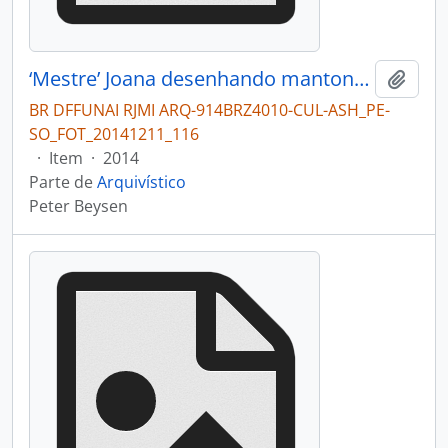
‘Mestre’ Joana desenhando mantona (cobra)
Adici
BR DFFUNAI RJMI ARQ-914BRZ4010-CUL-ASH_PE-
SO_FOT_20141211_116
·
Item
·
2014
Parte de
Arquivístico
Peter Beysen