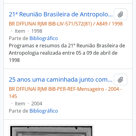
21ª Reunião Brasileira de Antropologia: 1ª Reunião Internacional de Teoria Arqueológica na América do Sul.
Adici
BR DFFUNAI RJMI BIB-LIV-571/572(81) / A849 / 1998
·
Item
·
1998
Parte de
Bibliográfico
Programas e resumos da 21ª Reunião Brasileira de
Antropologia realizada entre 05 a 09 de abril de
1998
25 anos uma caminhada junto com vocês [Mensageiro]
Adici
BR DFFUNAI RJMI BIB-PER-REF-Mensageiro - 2004 -
145
·
Item
·
2004
Parte de
Bibliográfico