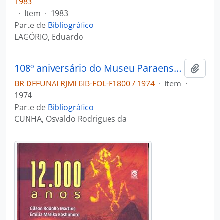
1983
·
Item
·
1983
Parte de
Bibliográfico
LAGÓRIO, Eduardo
108º aniversário do Museu Paraense Emílio Goeldi: Síntese de sua história.
Adici
BR DFFUNAI RJMI BIB-FOL-F1800 / 1974
·
Item
·
1974
Parte de
Bibliográfico
CUNHA, Osvaldo Rodrigues da