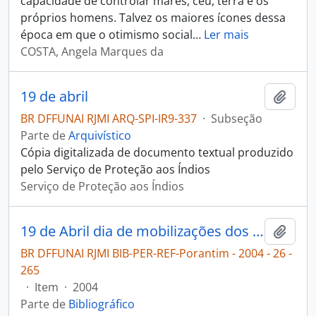
capacidade de controlar mares, céu, terra e os
próprios homens. Talvez os maiores ícones dessa
época em que o otimismo social
…
Ler mais
COSTA, Angela Marques da
19 de abril
Adici
BR DFFUNAI RJMI ARQ-SPI-IR9-337
·
Subseção
Parte de
Arquivístico
Cópia digitalizada de documento textual produzido
pelo Serviço de Proteção aos Índios
Serviço de Proteção aos Índios
19 de Abril dia de mobilizações dos povos indígenas em todo o país [Porantim]
Adici
BR DFFUNAI RJMI BIB-PER-REF-Porantim - 2004 - 26 -
265
·
Item
·
2004
Parte de
Bibliográfico