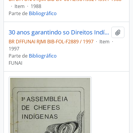
·
Item
·
1988
Parte de
Bibliográfico
30 anos garantindo so Direitos Indígenas
Adici
BR DFFUNAI RJMI BIB-FOL-F2889 / 1997
·
Item
·
1997
Parte de
Bibliográfico
FUNAI