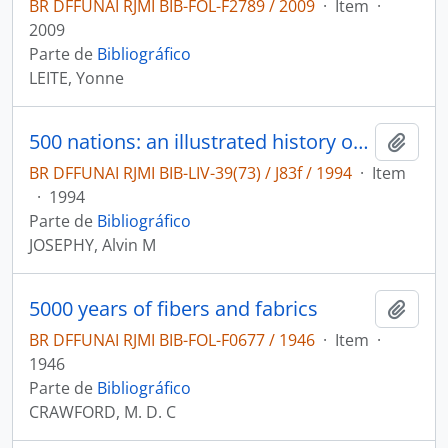
BR DFFUNAI RJMI BIB-FOL-F2789 / 2009
·
Item
·
2009
Parte de
Bibliográfico
LEITE, Yonne
500 nations: an illustrated history of North American Indians.
Adici
BR DFFUNAI RJMI BIB-LIV-39(73) / J83f / 1994
·
Item
·
1994
Parte de
Bibliográfico
JOSEPHY, Alvin M
5000 years of fibers and fabrics
Adici
BR DFFUNAI RJMI BIB-FOL-F0677 / 1946
·
Item
·
1946
Parte de
Bibliográfico
CRAWFORD, M. D. C