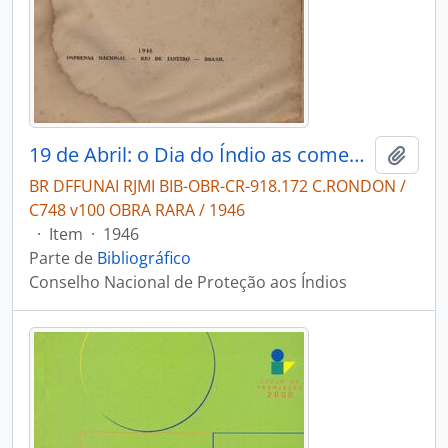
19 de Abril: o Dia do Índio as comemorações realizadas em 1944 e 1945 volume I.
Adici
BR DFFUNAI RJMI BIB-OBR-CR-918.172 C.RONDON /
C748 v100 OBRA RARA / 1946
·
Item
·
1946
Parte de
Bibliográfico
Conselho Nacional de Proteção aos Índios