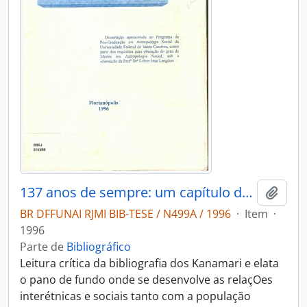
137 anos de sempre: um capítulo da história Kanamari do contato
Adici
BR DFFUNAI RJMI BIB-TESE / N499A / 1996
·
Item
·
1996
Parte de
Bibliográfico
Leitura crítica da bibliografia dos Kanamari e elata
o pano de fundo onde se desenvolve as relaçOes
interétnicas e sociais tanto com a população