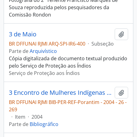
Fotografia do 2º Tenente Francisco Marques de
Souza reproduzida pelos pesquisadores da
Comissão Rondon
3 de Maio
Adici
BR DFFUNAI RJMI ARQ-SPI-IR6-400
·
Subseção
Parte de
Arquivístico
Cópia digitalizada de documento textual produzido
pelo Serviço de Proteção aos Índios
Serviço de Proteção aos Índios
3 Encontro de Mulheres Indígenas de Mato Grosso [Porantim]
Adici
BR DFFUNAI RJMI BIB-PER-REF-Porantim - 2004 - 26 -
269
·
Item
·
2004
Parte de
Bibliográfico