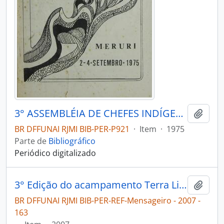
3° ASSEMBLÉIA DE CHEFES INDÍGENAS - MISSÃO CURURU - 1975
Adici
BR DFFUNAI RJMI BIB-PER-P921
·
Item
·
1975
Parte de
Bibliográfico
Periódico digitalizado
3° Edição do acampamento Terra Livre [Mensageiro]
Adici
BR DFFUNAI RJMI BIB-PER-REF-Mensageiro - 2007 -
163