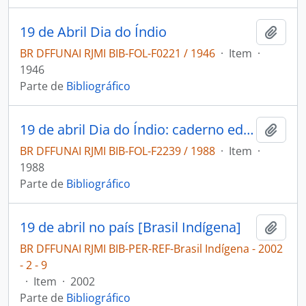
19 de Abril Dia do Índio
Adici
BR DFFUNAI RJMI BIB-FOL-F0221 / 1946
·
Item
·
1946
Parte de
Bibliográfico
19 de abril Dia do Índio: caderno educativo sugestões de atividades.
Adici
BR DFFUNAI RJMI BIB-FOL-F2239 / 1988
·
Item
·
1988
Parte de
Bibliográfico
19 de abril no país [Brasil Indígena]
Adici
BR DFFUNAI RJMI BIB-PER-REF-Brasil Indígena - 2002
- 2 - 9
·
Item
·
2002
Parte de
Bibliográfico