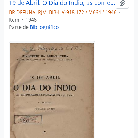
19 de Abril. O Dia do Índio; as comemorações realizadas em 1944 e 1945
Adici
BR DFFUNAI RJMI BIB-LIV-918.172 / M664 / 1946
·
Item
·
1946
Parte de
Bibliográfico