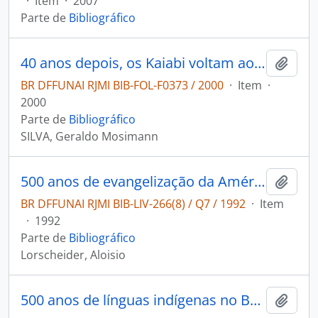
·
Item
·
2007
Parte de
Bibliográfico
40 anos depois, os Kaiabi voltam ao centro do mundo
Adici
BR DFFUNAI RJMI BIB-FOL-F0373 / 2000
·
Item
·
2000
Parte de
Bibliográfico
SILVA, Geraldo Mosimann
500 anos de evangelização da América Latina
Adici
BR DFFUNAI RJMI BIB-LIV-266(8) / Q7 / 1992
·
Item
·
1992
Parte de
Bibliográfico
Lorscheider, Aloisio
500 anos de línguas indígenas no Brasil
Adici