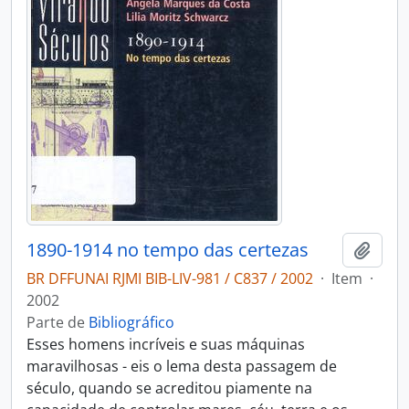
1890-1914 no tempo das certezas
Adici
BR DFFUNAI RJMI BIB-LIV-981 / C837 / 2002
·
Item
·
2002
Parte de
Bibliográfico
Esses homens incríveis e suas máquinas
maravilhosas - eis o lema desta passagem de
século, quando se acreditou piamente na