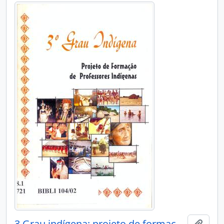
3 Grau indígena: projeto de formação de professores indígenas.
Adici