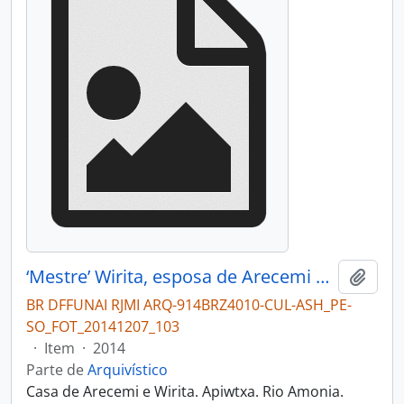
‘Mestre’ Wirita, esposa de Arecemi aplicando um desenho ‘de antigamente’ no rosto de Yara.
Adici
BR DFFUNAI RJMI ARQ-914BRZ4010-CUL-ASH_PE-
SO_FOT_20141207_103
·
Item
·
2014
Parte de
Arquivístico
Casa de Arecemi e Wirita. Apiwtxa. Rio Amonia.