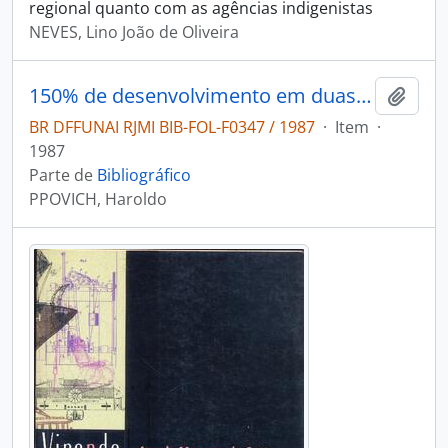
regional quanto com as agências indigenistas
NEVES, Lino João de Oliveira
150% de desenvolvimento em duas culturas: em comunicação oral e escrita e em dois hemisférios do cérebro.
Adici
BR DFFUNAI RJMI BIB-FOL-F0347 / 1987
·
Item
·
1987
Parte de
Bibliográfico
PPOVICH, Haroldo