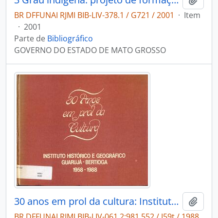
BR DFFUNAI RJMI BIB-LIV-378.1 / G721 / 2001
·
Item
·
2001
Parte de
Bibliográfico
GOVERNO DO ESTADO DE MATO GROSSO
30 anos em prol da cultura: Instituto Histórico e Geográfico Guarujá - Bertioga 1958-1988.
Adici
BR DFFUNAI RJMI BIB-LIV-061.2:981.552 / I59t / 1988