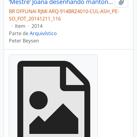
‘Mestre’ Joana desenhando mantona (cobra)
Adici
BR DFFUNAI RJMI ARQ-914BRZ4010-CUL-ASH_PE-
SO_FOT_20141211_116
·
Item
·
2014
Parte de
Arquivístico
Peter Beysen