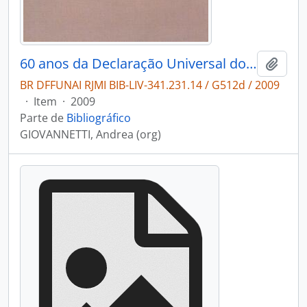
60 anos da Declaração Universal dos Direitos Humanos: conquistas do Brasil.
Adici
BR DFFUNAI RJMI BIB-LIV-341.231.14 / G512d / 2009
·
Item
·
2009
Parte de
Bibliográfico
GIOVANNETTI, Andrea (org)