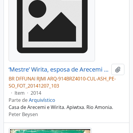
‘Mestre’ Wirita, esposa de Arecemi aplicando um desenho ‘de antigamente’ no rosto de Yara.
Adici
BR DFFUNAI RJMI ARQ-914BRZ4010-CUL-ASH_PE-
SO_FOT_20141207_103
·
Item
·
2014
Parte de
Arquivístico
Casa de Arecemi e Wirita. Apiwtxa. Rio Amonia.
Peter Beysen