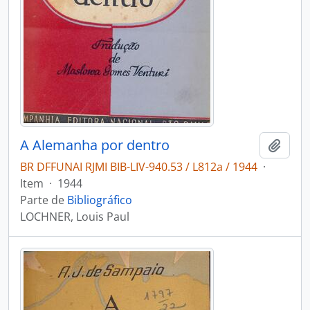
A Alemanha por dentro
Adici
BR DFFUNAI RJMI BIB-LIV-940.53 / L812a / 1944
·
Item
·
1944
Parte de
Bibliográfico
LOCHNER, Louis Paul