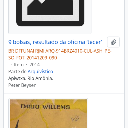
9 bolsas, resultado da oficina ‘tecer’
Adici
BR DFFUNAI RJMI ARQ-914BRZ4010-CUL-ASH_PE-
SO_FOT_20141209_090
·
Item
·
2014
Parte de
Arquivístico
Apiwtxa. Rio Amônia.
Peter Beysen