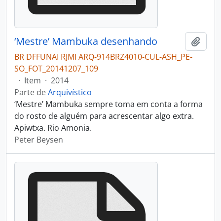
‘Mestre’ Mambuka desenhando
Adici
BR DFFUNAI RJMI ARQ-914BRZ4010-CUL-ASH_PE-
SO_FOT_20141207_109
·
Item
·
2014
Parte de
Arquivístico
‘Mestre’ Mambuka sempre toma em conta a forma
do rosto de alguém para acrescentar algo extra.
Apiwtxa. Rio Amonia.
Peter Beysen