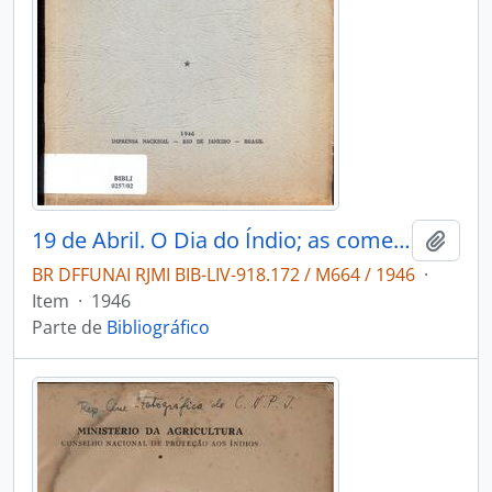
19 de Abril. O Dia do Índio; as comemorações realizadas em 1944 e 1945
Adici
BR DFFUNAI RJMI BIB-LIV-918.172 / M664 / 1946
·
Item
·
1946
Parte de
Bibliográfico