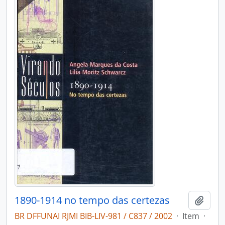
1890-1914 no tempo das certezas
Adici
BR DFFUNAI RJMI BIB-LIV-981 / C837 / 2002
·
Item
·