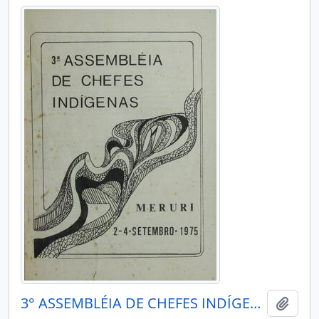
3° ASSEMBLÉIA DE CHEFES INDÍGENAS - MISSÃO CURURU - 1975
Adici