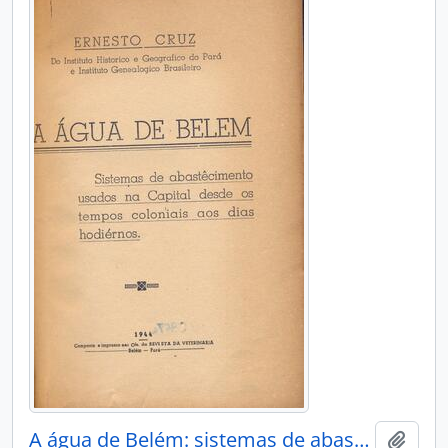
A água de Belém: sistemas de abastecimento usados na capital desde os tempos coloniais aos dias hodiernos.
Adici