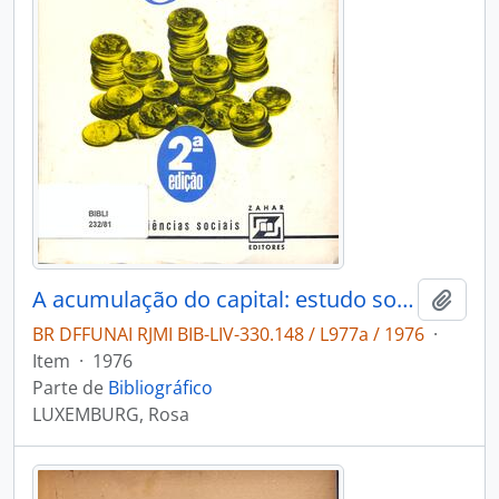
A acumulação do capital: estudo sobre a interpretação econômica do imperialismo.
Adici
BR DFFUNAI RJMI BIB-LIV-330.148 / L977a / 1976
·
Item
·
1976
Parte de
Bibliográfico
LUXEMBURG, Rosa