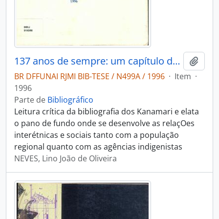
137 anos de sempre: um capítulo da história Kanamari do contato
Adici
BR DFFUNAI RJMI BIB-TESE / N499A / 1996
·
Item
·
1996
Parte de
Bibliográfico
Leitura crítica da bibliografia dos Kanamari e elata
o pano de fundo onde se desenvolve as relaçOes
interétnicas e sociais tanto com a população
regional quanto com as agências indigenistas
NEVES, Lino João de Oliveira