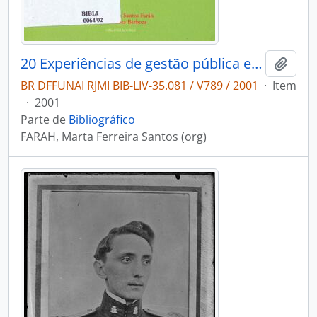
20 Experiências de gestão pública e cidadania
Adici
BR DFFUNAI RJMI BIB-LIV-35.081 / V789 / 2001
·
Item
·
2001
Parte de
Bibliográfico
FARAH, Marta Ferreira Santos (org)