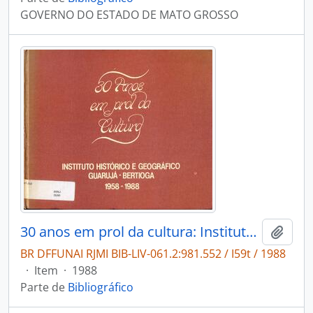
GOVERNO DO ESTADO DE MATO GROSSO
30 anos em prol da cultura: Instituto Histórico e Geográfico Guarujá - Bertioga 1958-1988.
Adici
BR DFFUNAI RJMI BIB-LIV-061.2:981.552 / I59t / 1988
·
Item
·
1988
Parte de
Bibliográfico