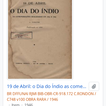
19 de Abril: o Dia do Índio as comemorações realizadas em 1944 e 1945 volume I.
Adici
BR DFFUNAI RJMI BIB-OBR-CR-918.172 C.RONDON /
C748 v100 OBRA RARA / 1946
·
Item
·
1946