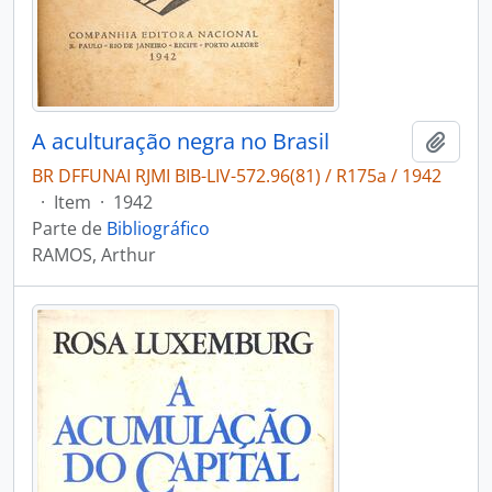
A aculturação negra no Brasil
Adici
BR DFFUNAI RJMI BIB-LIV-572.96(81) / R175a / 1942
·
Item
·
1942
Parte de
Bibliográfico
RAMOS, Arthur