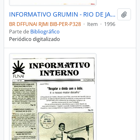
INFORMATIVO GRUMIN - RIO DE JANEIRO GRUPO MULHER - EDUCAÇÃO INDÍGENA - 1996 - Nº03
Adici
BR DFFUNAI RJMI BIB-PER-P328
·
Item
·
1996
Parte de
Bibliográfico
Periódico digitalizado