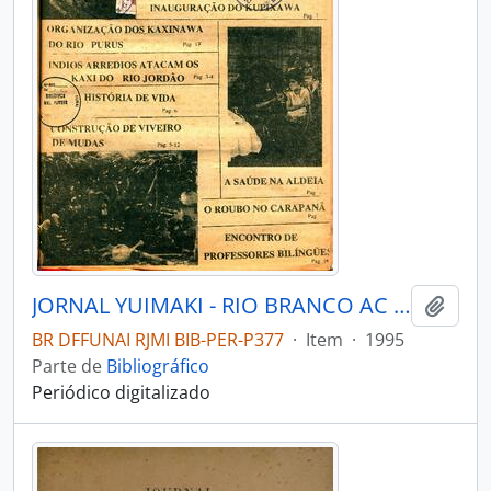
JORNAL YUIMAKI - RIO BRANCO AC COMISSÃO PRÓ ÍNDIOACRE - 1995 - Nº09
Adici
BR DFFUNAI RJMI BIB-PER-P377
·
Item
·
1995
Parte de
Bibliográfico
Periódico digitalizado