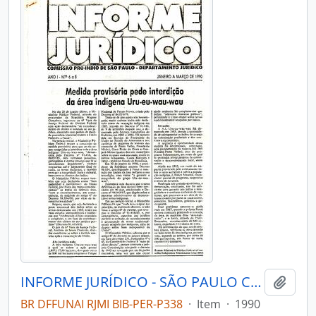
INFORME JURÍDICO - SÃO PAULO COMISSÃO PRÓ-ÍNDIO DE SÃO PAULO - DEPARTAMENTO JURÍDICO - 1990 - Nº06-08
Adici
BR DFFUNAI RJMI BIB-PER-P338
·
Item
·
1990