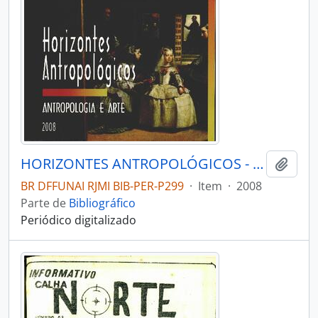
HORIZONTES ANTROPOLÓGICOS - PORTO ALEGRE UFRGS INSTITUTO DE FILOSOFIA E CIÊNCIAS - 2008 - Nº29
Adici
BR DFFUNAI RJMI BIB-PER-P299
·
Item
·
2008
Parte de
Bibliográfico
Periódico digitalizado