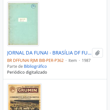
JORNAL DA FUNAI - BRASÍLIA DF FUNAI - 1987 - Nº05
Adici
BR DFFUNAI RJMI BIB-PER-P362
·
Item
·
1987
Parte de
Bibliográfico
Periódico digitalizado