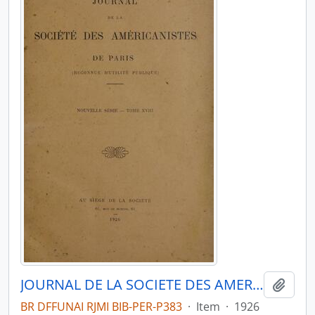
JOURNAL DE LA SOCIETE DES AMERICANISTES DE PARIS - PARIS FR MUSEE DE L HOMME - 1926 - Nº18
Adici
BR DFFUNAI RJMI BIB-PER-P383
·
Item
·
1926