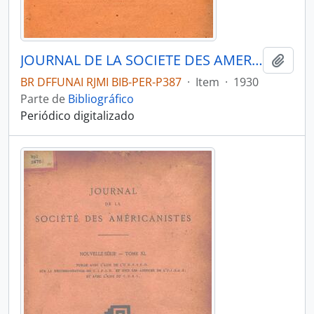
JOURNAL DE LA SOCIETE DES AMERICANISTES DE PARIS - PARIS FR MUSEE DE L HOMME - 1930 - Nº22 - 01
Adici
BR DFFUNAI RJMI BIB-PER-P387
·
Item
·
1930
Parte de
Bibliográfico
Periódico digitalizado