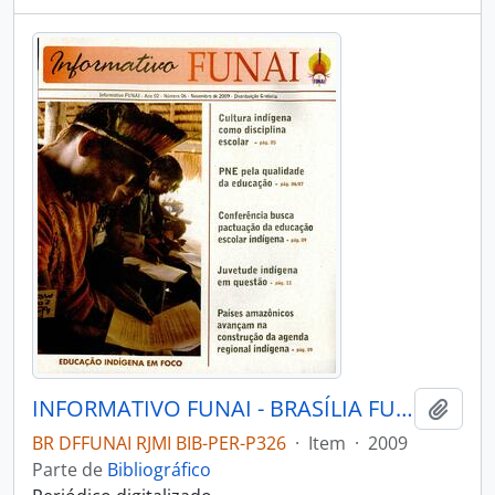
INFORMATIVO FUNAI - BRASÍLIA FUNAI - 2009 - Nº06
Adici
BR DFFUNAI RJMI BIB-PER-P326
·
Item
·
2009
Parte de
Bibliográfico