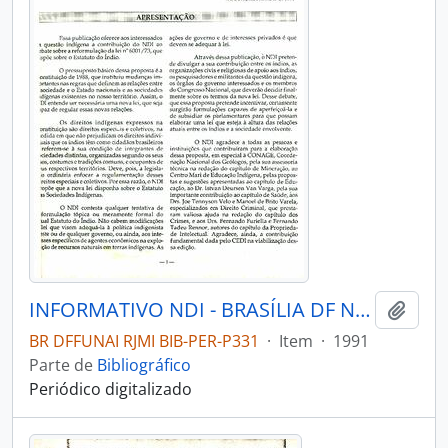
INFORMATIVO NDI - BRASÍLIA DF NÚCLEO DE DIREITOS INDÍGENAS - 1991
Adici
BR DFFUNAI RJMI BIB-PER-P331
·
Item
·
1991
Parte de
Bibliográfico
Periódico digitalizado