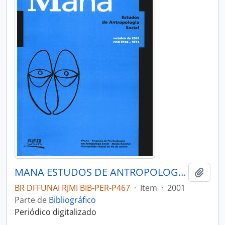
MANA ESTUDOS DE ANTROPOLOGIA SOCIAL - RIO DE JANEIRO UFRJ MUSEU NACIONAL - 2001 - Nº07 - 02
Adici
BR DFFUNAI RJMI BIB-PER-P467
·
Item
·
2001
Parte de
Bibliográfico
Periódico digitalizado