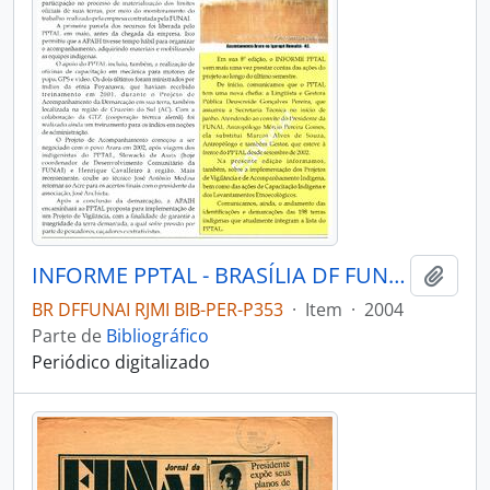
INFORME PPTAL - BRASÍLIA DF FUNAI - 2004 - Nº08
Adici
BR DFFUNAI RJMI BIB-PER-P353
·
Item
·
2004
Parte de
Bibliográfico
Periódico digitalizado