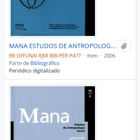
MANA ESTUDOS DE ANTROPOLOGIA SOCIAL - RIO DE JANEIRO UFRJ MUSEU NACIONAL - 2006 - Nº12 - 02
Adici
BR DFFUNAI RJMI BIB-PER-P477
·
Item
·
2006
Parte de
Bibliográfico
Periódico digitalizado