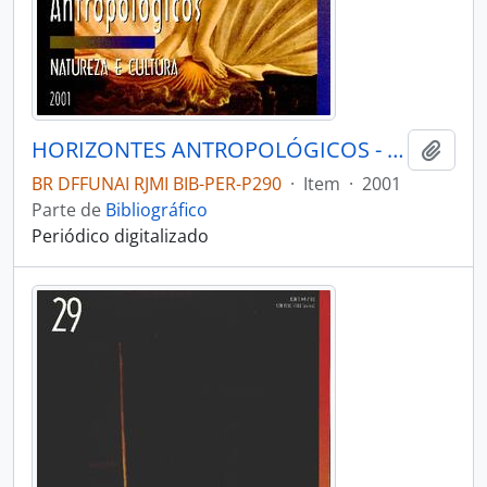
HORIZONTES ANTROPOLÓGICOS - PORTO ALEGRE UFRGS INSTITUTO DE FILOSOFIA E CIÊNCIAS - 2001 - Nº16
Adici
BR DFFUNAI RJMI BIB-PER-P290
·
Item
·
2001
Parte de
Bibliográfico
Periódico digitalizado