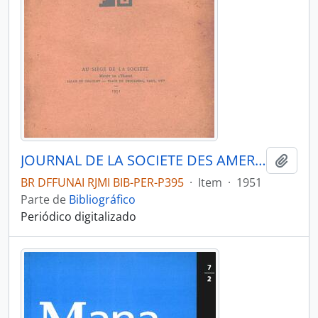
JOURNAL DE LA SOCIETE DES AMERICANISTES DE PARIS - PARIS FR MUSEE DE L HOMME - 1951 - Nº40
Adici
BR DFFUNAI RJMI BIB-PER-P395
·
Item
·
1951
Parte de
Bibliográfico
Periódico digitalizado