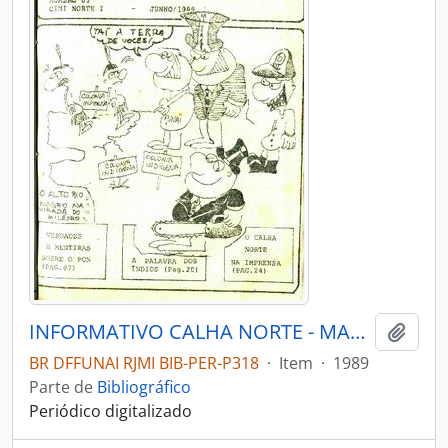
INFORMATIVO CALHA NORTE - MANAUS AM CONSELHO INDIGENISTA MISSIONÁRIO CIMI NORTE I - 1989 - Nº03
Adici
BR DFFUNAI RJMI BIB-PER-P318
·
Item
·
1989
Parte de
Bibliográfico
Periódico digitalizado