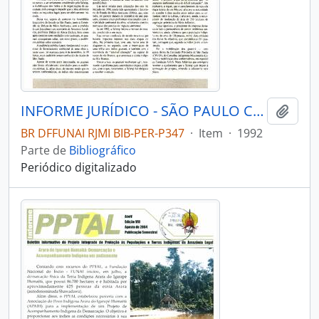
INFORME JURÍDICO - SÃO PAULO COMISSÃO PRÓ-ÍNDIO DE SÃO PAULO - DEPARTAMENTO JURÍDICO - 1992 - Nº2324
Adici
BR DFFUNAI RJMI BIB-PER-P347
·
Item
·
1992
Parte de
Bibliográfico
Periódico digitalizado