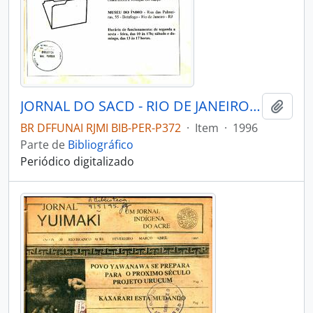
JORNAL DO SACD - RIO DE JANEIRO MUSEU DO ÍNDIO - 1996 - Nº03
Adici
BR DFFUNAI RJMI BIB-PER-P372
·
Item
·
1996
Parte de
Bibliográfico
Periódico digitalizado