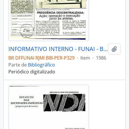
INFORMATIVO INTERNO - FUNAI - BRASÍLIA DF FUNAI - 1986 - Nº01
Adici
BR DFFUNAI RJMI BIB-PER-P329
·
Item
·
1986
Parte de
Bibliográfico
Periódico digitalizado