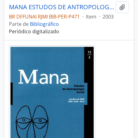
MANA ESTUDOS DE ANTROPOLOGIA SOCIAL - RIO DE JANEIRO UFRJ MUSEU NACIONAL - 2003 - Nº09 - 02
Adici
BR DFFUNAI RJMI BIB-PER-P471
·
Item
·
2003
Parte de
Bibliográfico
Periódico digitalizado