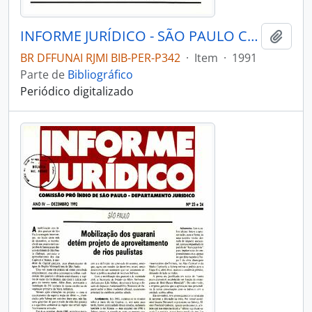
INFORME JURÍDICO - SÃO PAULO COMISSÃO PRÓ-ÍNDIO DE SÃO PAULO - DEPARTAMENTO JURÍDICO - 1991 - Nº16
Adici
BR DFFUNAI RJMI BIB-PER-P342
·
Item
·
1991
Parte de
Bibliográfico
Periódico digitalizado