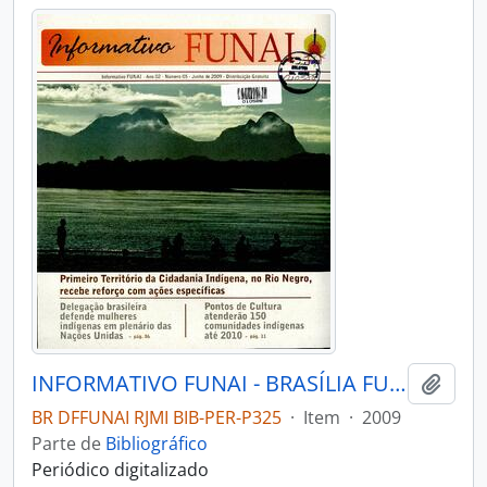
INFORMATIVO FUNAI - BRASÍLIA FUNAI - 2009 - Nº05
Adici
BR DFFUNAI RJMI BIB-PER-P325
·
Item
·
2009
Parte de
Bibliográfico
Periódico digitalizado