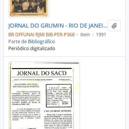
JORNAL DO GRUMIN - RIO DE JANEIRO GRUMIN - 1991 - Nº05
Adici
BR DFFUNAI RJMI BIB-PER-P368
·
Item
·
1991
Parte de
Bibliográfico
Periódico digitalizado