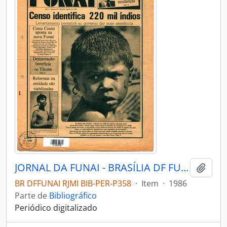
JORNAL DA FUNAI - BRASÍLIA DF FUNAI - 1986 - Nº01
Adici
BR DFFUNAI RJMI BIB-PER-P358
·
Item
·
1986
Parte de
Bibliográfico
Periódico digitalizado