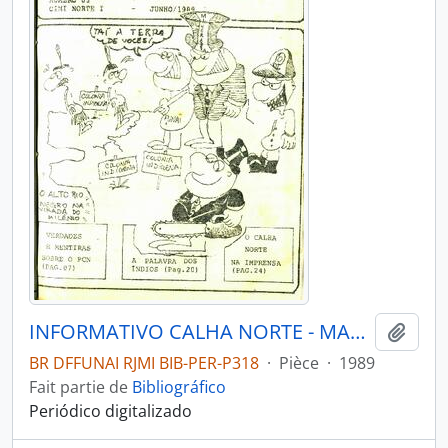
INFORMATIVO CALHA NORTE - MANAUS AM CONSELHO INDIGENISTA MISSIONÁRIO CIMI NORTE I - 1989 - Nº03
Ajout
BR DFFUNAI RJMI BIB-PER-P318
·
Pièce
·
1989
Fait partie de
Bibliográfico
Periódico digitalizado