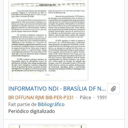
INFORMATIVO NDI - BRASÍLIA DF NÚCLEO DE DIREITOS INDÍGENAS - 1991
Ajout
BR DFFUNAI RJMI BIB-PER-P331
·
Pièce
·
1991
Fait partie de
Bibliográfico
Periódico digitalizado