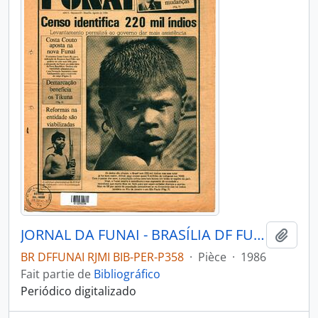
JORNAL DA FUNAI - BRASÍLIA DF FUNAI - 1986 - Nº01
Ajout
BR DFFUNAI RJMI BIB-PER-P358
·
Pièce
·
1986
Fait partie de
Bibliográfico
Periódico digitalizado