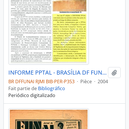
INFORME PPTAL - BRASÍLIA DF FUNAI - 2004 - Nº08
Ajout
BR DFFUNAI RJMI BIB-PER-P353
·
Pièce
·
2004
Fait partie de
Bibliográfico
Periódico digitalizado