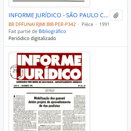
INFORME JURÍDICO - SÃO PAULO COMISSÃO PRÓ-ÍNDIO DE SÃO PAULO - DEPARTAMENTO JURÍDICO - 1991 - Nº16
Ajout
BR DFFUNAI RJMI BIB-PER-P342
·
Pièce
·
1991
Fait partie de
Bibliográfico
Periódico digitalizado