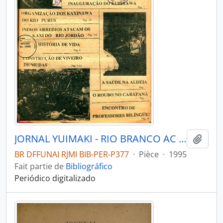
JORNAL YUIMAKI - RIO BRANCO AC COMISSÃO PRÓ ÍNDIOACRE - 1995 - Nº09
Ajout
BR DFFUNAI RJMI BIB-PER-P377
·
Pièce
·
1995
Fait partie de
Bibliográfico
Periódico digitalizado