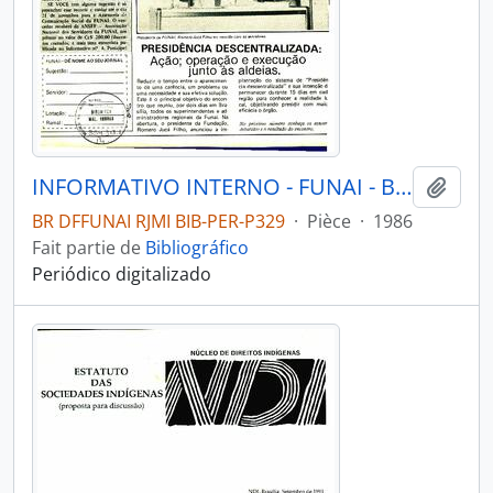
INFORMATIVO INTERNO - FUNAI - BRASÍLIA DF FUNAI - 1986 - Nº01
Ajout
BR DFFUNAI RJMI BIB-PER-P329
·
Pièce
·
1986
Fait partie de
Bibliográfico
Periódico digitalizado