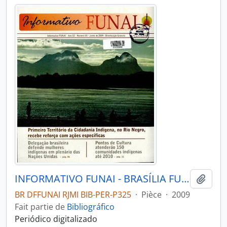
INFORMATIVO FUNAI - BRASÍLIA FUNAI - 2009 - Nº05
Ajout
BR DFFUNAI RJMI BIB-PER-P325
·
Pièce
·
2009
Fait partie de
Bibliográfico
Periódico digitalizado