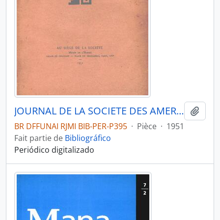
JOURNAL DE LA SOCIETE DES AMERICANISTES DE PARIS - PARIS FR MUSEE DE L HOMME - 1951 - Nº40
Ajout
BR DFFUNAI RJMI BIB-PER-P395
·
Pièce
·
1951
Fait partie de
Bibliográfico
Periódico digitalizado