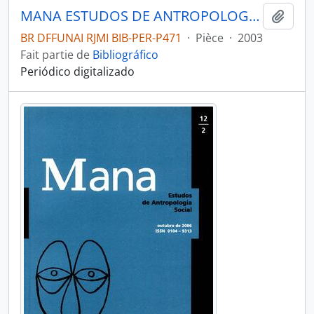
MANA ESTUDOS DE ANTROPOLOGIA SOCIAL - RIO DE JANEIRO UFRJ MUSEU NACIONAL - 2003 - Nº09 - 02
Ajout
BR DFFUNAI RJMI BIB-PER-P471
·
Pièce
·
2003
Fait partie de
Bibliográfico
Periódico digitalizado