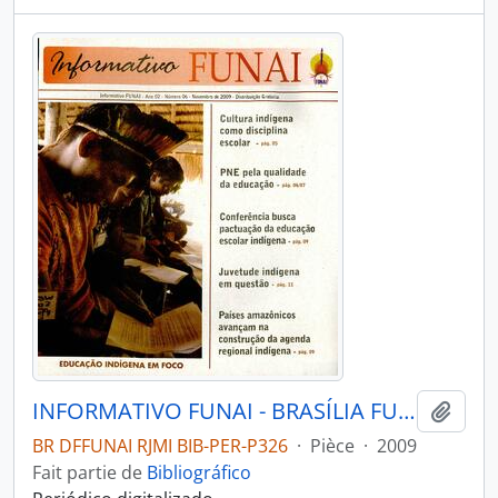
INFORMATIVO FUNAI - BRASÍLIA FUNAI - 2009 - Nº06
Ajout
BR DFFUNAI RJMI BIB-PER-P326
·
Pièce
·
2009
Fait partie de
Bibliográfico