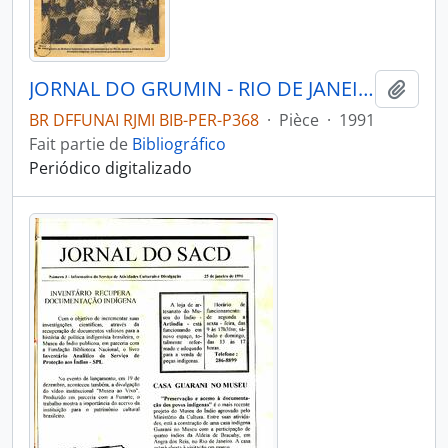
JORNAL DO GRUMIN - RIO DE JANEIRO GRUMIN - 1991 - Nº05
Ajout
BR DFFUNAI RJMI BIB-PER-P368
·
Pièce
·
1991
Fait partie de
Bibliográfico
Periódico digitalizado