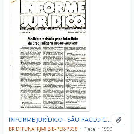
INFORME JURÍDICO - SÃO PAULO COMISSÃO PRÓ-ÍNDIO DE SÃO PAULO - DEPARTAMENTO JURÍDICO - 1990 - Nº06-08
Ajout
BR DFFUNAI RJMI BIB-PER-P338
·
Pièce
·
1990