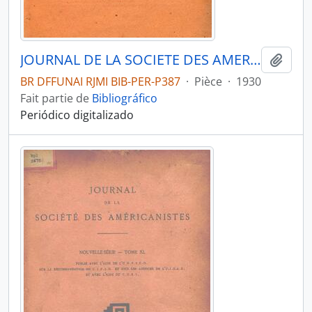
JOURNAL DE LA SOCIETE DES AMERICANISTES DE PARIS - PARIS FR MUSEE DE L HOMME - 1930 - Nº22 - 01
Ajout
BR DFFUNAI RJMI BIB-PER-P387
·
Pièce
·
1930
Fait partie de
Bibliográfico
Periódico digitalizado