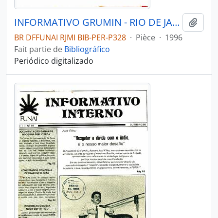
INFORMATIVO GRUMIN - RIO DE JANEIRO GRUPO MULHER - EDUCAÇÃO INDÍGENA - 1996 - Nº03
Ajout
BR DFFUNAI RJMI BIB-PER-P328
·
Pièce
·
1996
Fait partie de
Bibliográfico
Periódico digitalizado