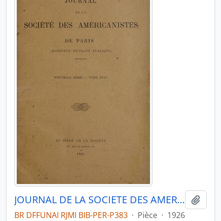
JOURNAL DE LA SOCIETE DES AMERICANISTES DE PARIS - PARIS FR MUSEE DE L HOMME - 1926 - Nº18
Ajout
BR DFFUNAI RJMI BIB-PER-P383
·
Pièce
·
1926