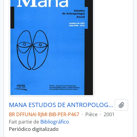
MANA ESTUDOS DE ANTROPOLOGIA SOCIAL - RIO DE JANEIRO UFRJ MUSEU NACIONAL - 2001 - Nº07 - 02
Ajout
BR DFFUNAI RJMI BIB-PER-P467
·
Pièce
·
2001
Fait partie de
Bibliográfico
Periódico digitalizado