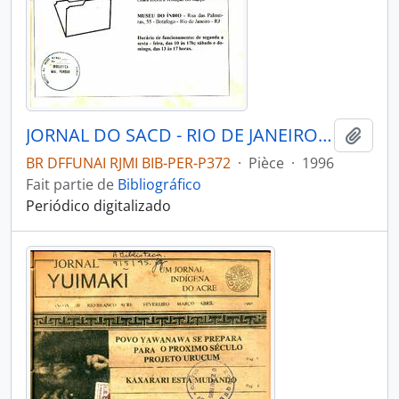
JORNAL DO SACD - RIO DE JANEIRO MUSEU DO ÍNDIO - 1996 - Nº03
Ajout
BR DFFUNAI RJMI BIB-PER-P372
·
Pièce
·
1996
Fait partie de
Bibliográfico
Periódico digitalizado