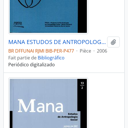
MANA ESTUDOS DE ANTROPOLOGIA SOCIAL - RIO DE JANEIRO UFRJ MUSEU NACIONAL - 2006 - Nº12 - 02
Ajout
BR DFFUNAI RJMI BIB-PER-P477
·
Pièce
·
2006
Fait partie de
Bibliográfico
Periódico digitalizado