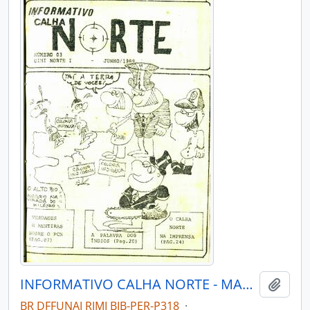
INFORMATIVO CALHA NORTE - MANAUS AM CONSELHO INDIGENISTA MISSIONÁRIO CIMI NORTE I - 1989 - Nº03
Añadi
BR DFFUNAI RJMI BIB-PER-P318
·