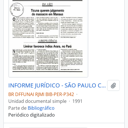
INFORME JURÍDICO - SÃO PAULO COMISSÃO PRÓ-ÍNDIO DE SÃO PAULO - DEPARTAMENTO JURÍDICO - 1991 - Nº16
Añadi
BR DFFUNAI RJMI BIB-PER-P342
·
Unidad documental simple
·
1991
Parte de
Bibliográfico
Periódico digitalizado