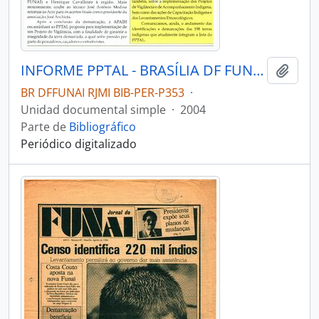
INFORME PPTAL - BRASÍLIA DF FUNAI - 2004 - Nº08
Añadi
BR DFFUNAI RJMI BIB-PER-P353
·
Unidad documental simple
·
2004
Parte de
Bibliográfico
Periódico digitalizado