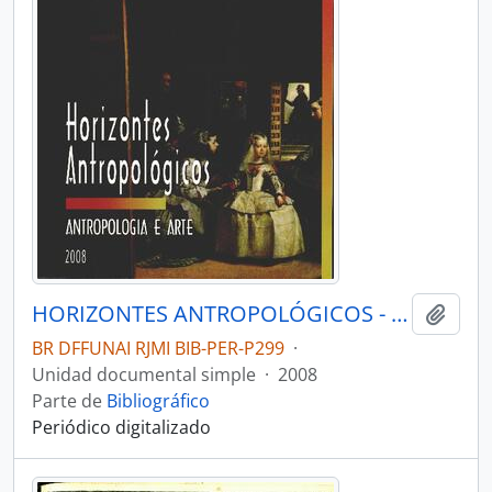
HORIZONTES ANTROPOLÓGICOS - PORTO ALEGRE UFRGS INSTITUTO DE FILOSOFIA E CIÊNCIAS - 2008 - Nº29
Añadi
BR DFFUNAI RJMI BIB-PER-P299
·
Unidad documental simple
·
2008
Parte de
Bibliográfico
Periódico digitalizado