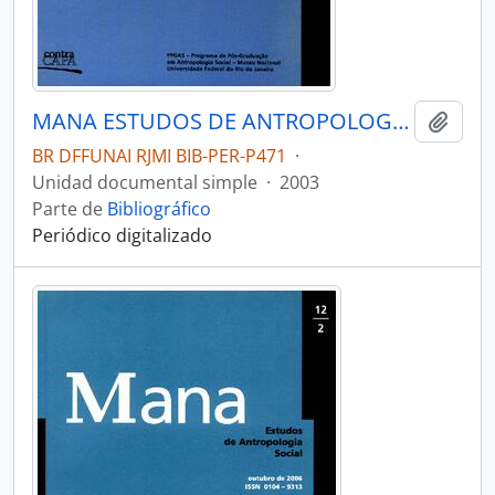
MANA ESTUDOS DE ANTROPOLOGIA SOCIAL - RIO DE JANEIRO UFRJ MUSEU NACIONAL - 2003 - Nº09 - 02
Añadi
BR DFFUNAI RJMI BIB-PER-P471
·
Unidad documental simple
·
2003
Parte de
Bibliográfico
Periódico digitalizado