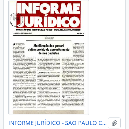
INFORME JURÍDICO - SÃO PAULO COMISSÃO PRÓ-ÍNDIO DE SÃO PAULO - DEPARTAMENTO JURÍDICO - 1992 - Nº2324
Añadi