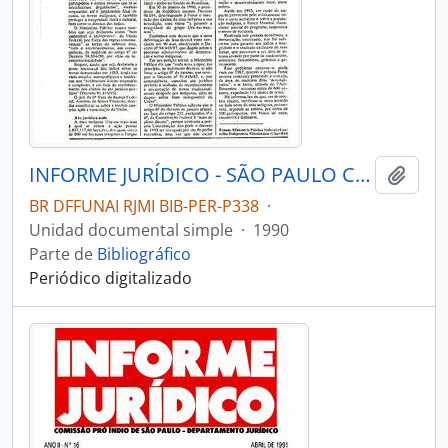
INFORME JURÍDICO - SÃO PAULO COMISSÃO PRÓ-ÍNDIO DE SÃO PAULO - DEPARTAMENTO JURÍDICO - 1990 - Nº06-08
Añadi
BR DFFUNAI RJMI BIB-PER-P338
·
Unidad documental simple
·
1990
Parte de
Bibliográfico
Periódico digitalizado