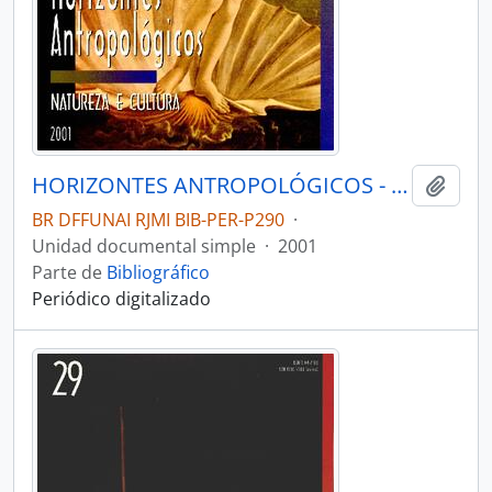
HORIZONTES ANTROPOLÓGICOS - PORTO ALEGRE UFRGS INSTITUTO DE FILOSOFIA E CIÊNCIAS - 2001 - Nº16
Añadi
BR DFFUNAI RJMI BIB-PER-P290
·
Unidad documental simple
·
2001
Parte de
Bibliográfico
Periódico digitalizado