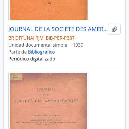
JOURNAL DE LA SOCIETE DES AMERICANISTES DE PARIS - PARIS FR MUSEE DE L HOMME - 1930 - Nº22 - 01
Añadi
BR DFFUNAI RJMI BIB-PER-P387
·
Unidad documental simple
·
1930
Parte de
Bibliográfico
Periódico digitalizado