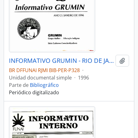
INFORMATIVO GRUMIN - RIO DE JANEIRO GRUPO MULHER - EDUCAÇÃO INDÍGENA - 1996 - Nº03
Añadi
BR DFFUNAI RJMI BIB-PER-P328
·
Unidad documental simple
·
1996
Parte de
Bibliográfico
Periódico digitalizado