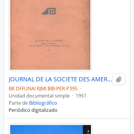
JOURNAL DE LA SOCIETE DES AMERICANISTES DE PARIS - PARIS FR MUSEE DE L HOMME - 1951 - Nº40
Añadi
BR DFFUNAI RJMI BIB-PER-P395
·
Unidad documental simple
·
1951
Parte de
Bibliográfico
Periódico digitalizado