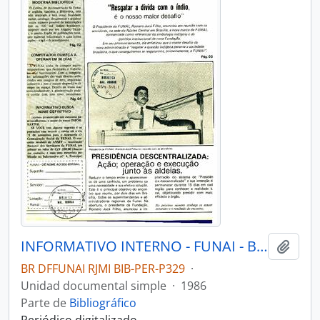
INFORMATIVO INTERNO - FUNAI - BRASÍLIA DF FUNAI - 1986 - Nº01
Añadi
BR DFFUNAI RJMI BIB-PER-P329
·
Unidad documental simple
·
1986
Parte de
Bibliográfico