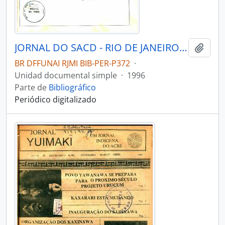
JORNAL DO SACD - RIO DE JANEIRO MUSEU DO ÍNDIO - 1996 - Nº03
Añadi
BR DFFUNAI RJMI BIB-PER-P372
·
Unidad documental simple
·
1996
Parte de
Bibliográfico
Periódico digitalizado