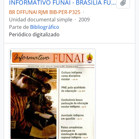
INFORMATIVO FUNAI - BRASÍLIA FUNAI - 2009 - Nº05
Añadi
BR DFFUNAI RJMI BIB-PER-P325
·
Unidad documental simple
·
2009
Parte de
Bibliográfico
Periódico digitalizado