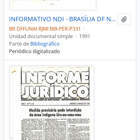
INFORMATIVO NDI - BRASÍLIA DF NÚCLEO DE DIREITOS INDÍGENAS - 1991
Añadi
BR DFFUNAI RJMI BIB-PER-P331
·
Unidad documental simple
·
1991
Parte de
Bibliográfico
Periódico digitalizado