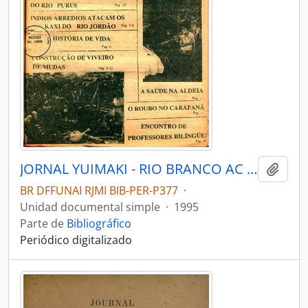
JORNAL YUIMAKI - RIO BRANCO AC COMISSÃO PRÓ ÍNDIOACRE - 1995 - Nº09
Añadi
BR DFFUNAI RJMI BIB-PER-P377
·
Unidad documental simple
·
1995
Parte de
Bibliográfico
Periódico digitalizado