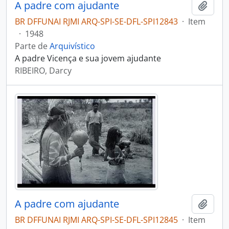
A padre com ajudante
Adici
BR DFFUNAI RJMI ARQ-SPI-SE-DFL-SPI12843
·
Item
·
1948
Parte de
Arquivístico
A padre Vicença e sua jovem ajudante
RIBEIRO, Darcy
A padre com ajudante
Adici
BR DFFUNAI RJMI ARQ-SPI-SE-DFL-SPI12845
·
Item