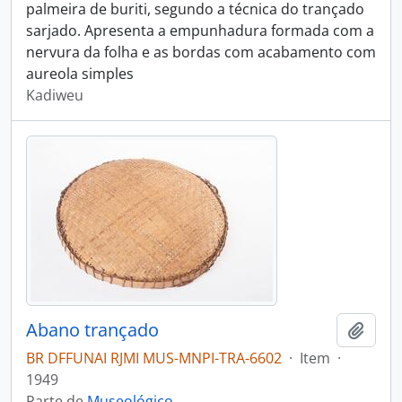
palmeira de buriti, segundo a técnica do trançado
sarjado. Apresenta a empunhadura formada com a
nervura da folha e as bordas com acabamento com
aureola simples
Kadiweu
Abano trançado
Adici
BR DFFUNAI RJMI MUS-MNPI-TRA-6602
·
Item
·
1949
Parte de
Museológico