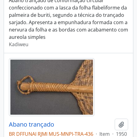
Abano trançado de conformação circular
confeccionado com a lasca da folha flabeliforme da
palmeira de buriti, segundo a técnica do trançado
sarjado. Apresenta a empunhadura formada com a
nervura da folha e as bordas com acabamento com
aureola simples
Kadiweu
Abano trançado
Adici
BR DFFUNAI RJMI MUS-MNPI-TRA-436
·
Item
·
1950