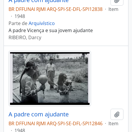
BR DFFUNAI RJMI ARQ-SPI-SE-DFL-SPI12838
·
Item
·
1948
Parte de
Arquivístico
A padre Vicença e sua jovem ajudante
RIBEIRO, Darcy
A padre com ajudante
Adici
BR DFFUNAI RJMI ARQ-SPI-SE-DFL-SPI12846
·
Item
·
1948