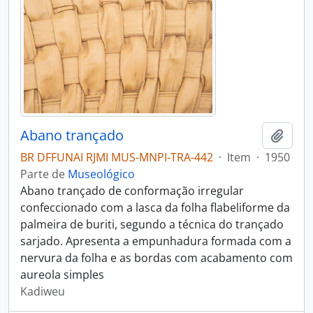
Abano trançado
Adici
BR DFFUNAI RJMI MUS-MNPI-TRA-442
·
Item
·
1950
Parte de
Museológico
Abano trançado de conformação irregular
confeccionado com a lasca da folha flabeliforme da
palmeira de buriti, segundo a técnica do trançado
sarjado. Apresenta a empunhadura formada com a
nervura da folha e as bordas com acabamento com
aureola simples
Kadiweu