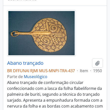
Abano trançado
Adici
BR DFFUNAI RJMI MUS-MNPI-TRA-437
·
Item
·
1950
Parte de
Museológico
Abano trançado de conformação circular
confeccionado com a lasca da folha flabeliforme da
palmeira de buriti, segundo a técnica do trançado
sarjado. Apresenta a empunhadura formada com a
nervura da folha e as bordas com acabamento com