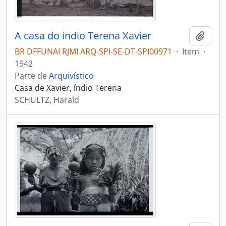
A casa do índio Terena Xavier
Adici
BR DFFUNAI RJMI ARQ-SPI-SE-DT-SPI00971
·
Item
·
1942
Parte de
Arquivístico
Casa de Xavier, índio Terena
SCHULTZ, Harald