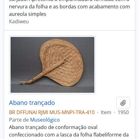
nervura da folha e as bordas com acabamento com
aureola simples
Kadiweu
Abano trançado
Adici
BR DFFUNAI RJMI MUS-MNPI-TRA-410
·
Item
·
1950
Parte de
Museológico
Abano trançado de conformação oval
confeccionado com a lasca da folha flabeliforme da