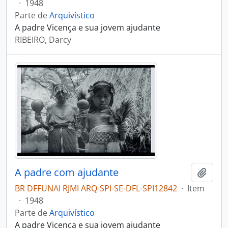
·
1948
Parte de
Arquivístico
A padre Vicença e sua jovem ajudante
RIBEIRO, Darcy
A padre com ajudante
Adici
BR DFFUNAI RJMI ARQ-SPI-SE-DFL-SPI12842
·
Item
·
1948
Parte de
Arquivístico
A padre Vicença e sua jovem ajudante