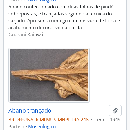
Abano confeccionado com duas folhas de pindó
sobrepostas, e trançadas segundo a técnica do
sarjado. Apresenta umbigo com nervura de folha e
acabamento decorativo da borda
Guarani-Kaiowá
Abano trançado
Adici
BR DFFUNAI RJMI MUS-MNPI-TRA-248
·
Item
·
1949
Parte de
Museológico