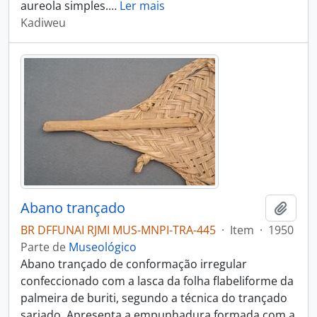
aureola simples.
…
Ler mais
Kadiweu
Abano trançado
Adici
BR DFFUNAI RJMI MUS-MNPI-TRA-445
·
Item
·
1950
Parte de
Museológico
Abano trançado de conformação irregular
confeccionado com a lasca da folha flabeliforme da
palmeira de buriti, segundo a técnica do trançado
sarjado. Apresenta a empunhadura formada com a