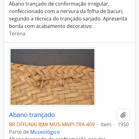
Abano trançado de conformação irregular,
confeccionado com a nervura da folha de bacuri,
segundo a técnica do trançado sarjado. Apresenta
borda com acabamento decorativo
Terena
Abano trançado
Adici
BR DFFUNAI RJMI MUS-MNPI-TRA-409
·
Item
·
1950
Parte de
Museológico