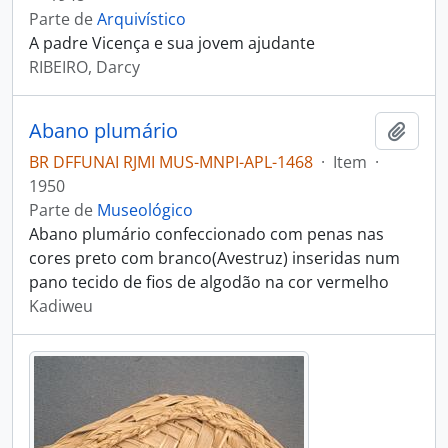
Parte de
Arquivístico
A padre Vicença e sua jovem ajudante
RIBEIRO, Darcy
Abano plumário
Adici
BR DFFUNAI RJMI MUS-MNPI-APL-1468
·
Item
·
1950
Parte de
Museológico
Abano plumário confeccionado com penas nas
cores preto com branco(Avestruz) inseridas num
pano tecido de fios de algodão na cor vermelho
Kadiweu