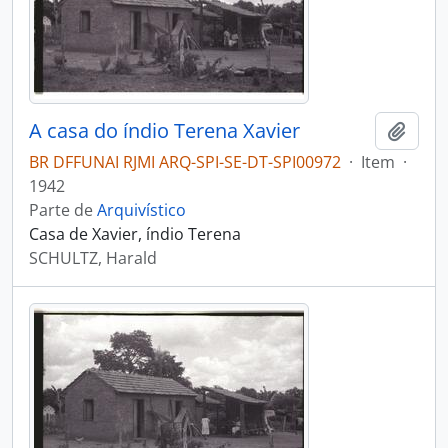
A casa do índio Terena Xavier
Adici
BR DFFUNAI RJMI ARQ-SPI-SE-DT-SPI00972
·
Item
·
1942
Parte de
Arquivístico
Casa de Xavier, índio Terena
SCHULTZ, Harald