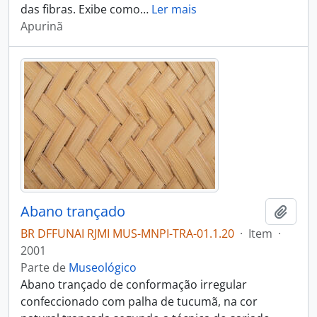
das fibras. Exibe como
…
Ler mais
Apurinã
Abano trançado
Adici
BR DFFUNAI RJMI MUS-MNPI-TRA-01.1.20
·
Item
·
2001
Parte de
Museológico
Abano trançado de conformação irregular
confeccionado com palha de tucumã, na cor