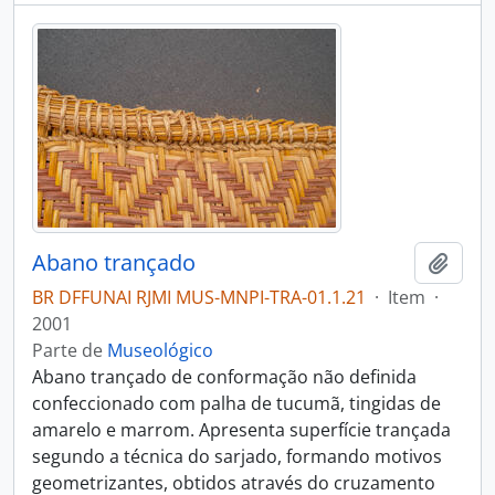
Abano trançado
Adici
BR DFFUNAI RJMI MUS-MNPI-TRA-01.1.21
·
Item
·
2001
Parte de
Museológico
Abano trançado de conformação não definida
confeccionado com palha de tucumã, tingidas de
amarelo e marrom. Apresenta superfície trançada
segundo a técnica do sarjado, formando motivos
geometrizantes, obtidos através do cruzamento