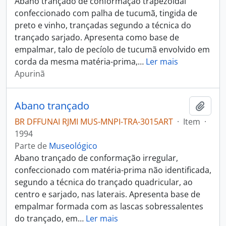
Abano trançado de conformação trapezoidal
confeccionado com palha de tucumã, tingida de
preto e vinho, trançadas segundo a técnica do
trançado sarjado. Apresenta como base de
empalmar, talo de pecíolo de tucumã envolvido em
corda da mesma matéria-prima,
…
Ler mais
Apurinã
Abano trançado
Adici
BR DFFUNAI RJMI MUS-MNPI-TRA-3015ART
·
Item
·
1994
Parte de
Museológico
Abano trançado de conformação irregular,
confeccionado com matéria-prima não identificada,
segundo a técnica do trançado quadricular, ao
centro e sarjado, nas laterais. Apresenta base de
empalmar formada com as lascas sobressalentes
do trançado, em
…
Ler mais