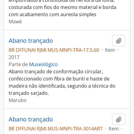
empunhadura constituída da nervura da folha,
costurada com fios do mesmo material e borda
com acabamento com aureola simples
Mawé
Abano trançado
Adici
BR DFFUNAI RJMI MUS-MNPI-TRA-17.5.60
·
Item
·
2017
Parte de
Museológico
Abano trançado de conformação circular,
confeccionado com fibra de buriti e haste de
madeira não identificada, segundo a técnica do
trançado sarjado.
Marubo
Abano trançado
Adici
BR DFFUNAI RJMI MUS-MNPI-TRA-3014ART
·
Item
·