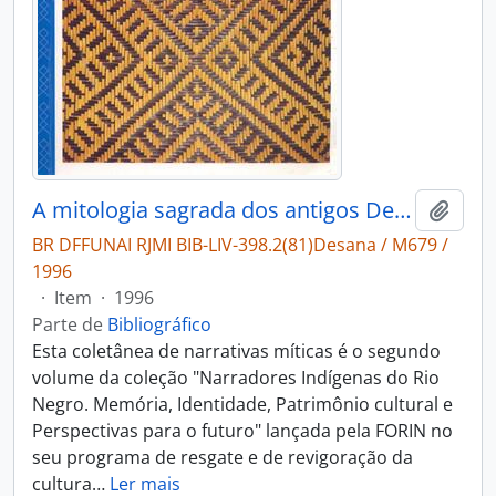
A mitologia sagrada dos antigos Desana do grupo Wari Dihputiro Põrã
Adici
BR DFFUNAI RJMI BIB-LIV-398.2(81)Desana / M679 /
1996
·
Item
·
1996
Parte de
Bibliográfico
Esta coletânea de narrativas míticas é o segundo
volume da coleção "Narradores Indígenas do Rio
Negro. Memória, Identidade, Patrimônio cultural e
Perspectivas para o futuro" lançada pela FORIN no
seu programa de resgate e de revigoração da
cultura
…
Ler mais