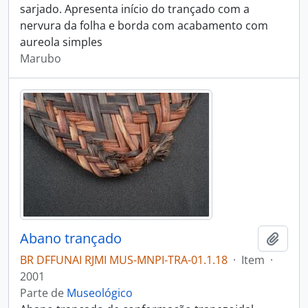
sarjado. Apresenta início do trançado com a
nervura da folha e borda com acabamento com
aureola simples
Marubo
Abano trançado
Adici
BR DFFUNAI RJMI MUS-MNPI-TRA-01.1.18
·
Item
·
2001
Parte de
Museológico