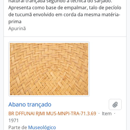
natural trançada segundo a técnica do sarjado.
Apresenta como base de empalmar, talo de pecíolo
de tucumã envolvido em corda da mesma matéria-
prima
Apurinã
Abano trançado
Adici
BR DFFUNAI RJMI MUS-MNPI-TRA-71.3.69
·
Item
·
1971
Parte de
Museológico