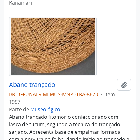
Kanamari
Abano trançado
Adici
BR DFFUNAI RJMI MUS-MNPI-TRA-8673
·
Item
·
1957
Parte de
Museológico
Abano trançado fitomorfo confeccionado com
lasca de tucum, segundo a técnica do trançado
sarjado. Apresenta base de empalmar formada
com a nervura da folha, dando início ao trançado e