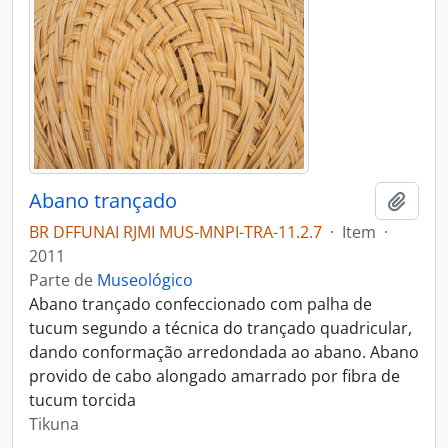
Abano trançado
Adici
BR DFFUNAI RJMI MUS-MNPI-TRA-11.2.7
·
Item
·
2011
Parte de
Museológico
Abano trançado confeccionado com palha de
tucum segundo a técnica do trançado quadricular,
dando conformação arredondada ao abano. Abano
provido de cabo alongado amarrado por fibra de
tucum torcida
Tikuna