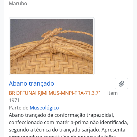
Marubo
Abano trançado
Adici
BR DFFUNAI RJMI MUS-MNPI-TRA-71.3.71
·
Item
·
1971
Parte de
Museológico
Abano trançado de conformação trapezoidal,
confeccionado com matéria-prima não identificada,
segundo a técnica do trançado sarjado. Apresenta