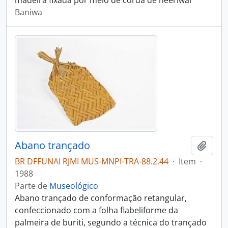
madeira fixada por meio de corda de heeriwai
Baniwa
Abano trançado
Adici
BR DFFUNAI RJMI MUS-MNPI-TRA-88.2.44
·
Item
·
1988
Parte de
Museológico
Abano trançado de conformação retangular,
confeccionado com a folha flabeliforme da
palmeira de buriti, segundo a técnica do trançado