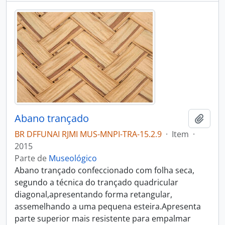
Abano trançado
Adici
BR DFFUNAI RJMI MUS-MNPI-TRA-15.2.9
·
Item
·
2015
Parte de
Museológico
Abano trançado confeccionado com folha seca,
segundo a técnica do trançado quadricular
diagonal,apresentando forma retangular,
assemelhando a uma pequena esteira.Apresenta
parte superior mais resistente para empalmar