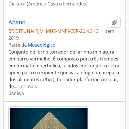
Diakuru (Américo Castro Fernandes)
Abano
Adici
BR DFFUNAI RJMI MUS-MNPI-CER-20.4.31G
·
Item
·
2019
Parte de
Museológico
Conjunto de forno torrador de farinha miniatura
em barro vermelho. É composto por: três trempes
em formato hiperbólico, usados em conjunto como
apoio para o recipiente que vai ao fogo no preparo
dos alimentos (a/b/c); torrador platiforme circular,
de
…
Ler mais
Baniwa