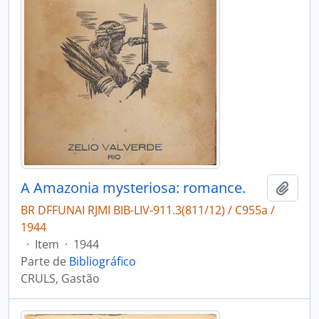
A Amazonia mysteriosa: romance.
Adici
BR DFFUNAI RJMI BIB-LIV-911.3(811/12) / C955a /
1944
·
Item
·
1944
Parte de
Bibliográfico
CRULS, Gastão