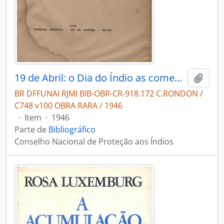
19 de Abril: o Dia do Índio as comemorações realizadas em 1944 e 1945 volume I.
Adici
BR DFFUNAI RJMI BIB-OBR-CR-918.172 C.RONDON /
C748 v100 OBRA RARA / 1946
·
Item
·
1946
Parte de
Bibliográfico
Conselho Nacional de Proteção aos Índios