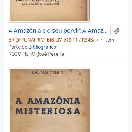
A Amazônia e o seu porvir: A Amazônia no passado e no presente, seu povoamento; o que tem sido e o que cumpre ser.
Adici
BR DFFUNAI RJMI BIB-LIV-918.11 / R343a /
·
Item
Parte de
Bibliográfico
REGO FILHO, José Pereira