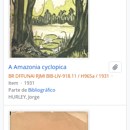
A Amazonia cyclopica
Adici
BR DFFUNAI RJMI BIB-LIV-918.11 / H965a / 1931
·
Item
·
1931
Parte de
Bibliográfico
HURLEY, Jorge