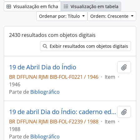
Visualização em ficha
Visualização em tabela
Ordenar por: Título
Ordem: Crescente
2430 resultados com objetos digitais
Exibir resultados com objetos digitais
19 de Abril Dia do Índio
Adici
BR DFFUNAI RJMI BIB-FOL-F0221 / 1946
·
Item
·
1946
Parte de
Bibliográfico
19 de abril Dia do Índio: caderno educativo sugestões de atividades.
Adici
BR DFFUNAI RJMI BIB-FOL-F2239 / 1988
·
Item
·
1988
Parte de
Bibliográfico