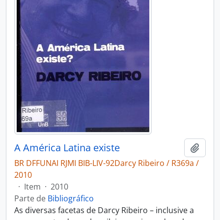
A América Latina existe
Adici
BR DFFUNAI RJMI BIB-LIV-92Darcy Ribeiro / R369a /
2010
·
Item
·
2010
Parte de
Bibliográfico
As diversas facetas de Darcy Ribeiro – inclusive a