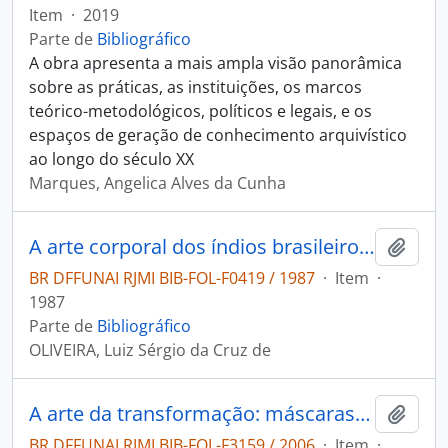
Item
·
2019
Parte de
Bibliográfico
A obra apresenta a mais ampla visão panorâmica
sobre as práticas, as instituições, os marcos
teórico-metodológicos, políticos e legais, e os
espaços de geração de conhecimento arquivístico
ao longo do século XX
Marques, Angelica Alves da Cunha
A arte corporal dos índios brasileiros e a body-art nos anos 60 e 70
Adici
BR DFFUNAI RJMI BIB-FOL-F0419 / 1987
·
Item
·
1987
Parte de
Bibliográfico
OLIVEIRA, Luiz Sérgio da Cruz de
A arte da transformação: máscaras e rituais indígenas.
Adici
BR DFFUNAI RJMI BIB-FOL-F3159 / 2006
·
Item
·