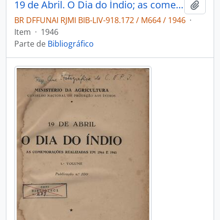
19 de Abril. O Dia do Índio; as comemorações realizadas em 1944 e 1945
Adici
BR DFFUNAI RJMI BIB-LIV-918.172 / M664 / 1946
·
Item
·
1946
Parte de
Bibliográfico