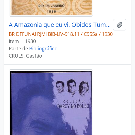
A Amazonia que eu vi, Obidos-Tumucumaque
Adici
BR DFFUNAI RJMI BIB-LIV-918.11 / C955a / 1930
·
Item
·
1930
Parte de
Bibliográfico
CRULS, Gastão