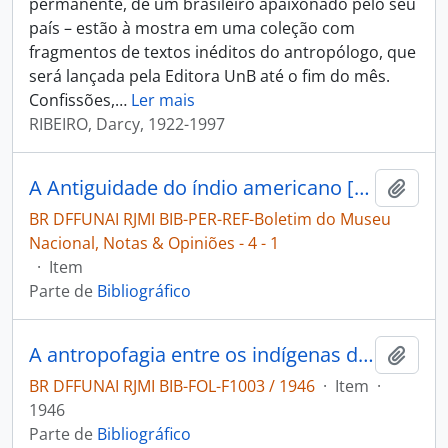
permanente, de um brasileiro apaixonado pelo seu
país – estão à mostra em uma coleção com
fragmentos de textos inéditos do antropólogo, que
será lançada pela Editora UnB até o fim do mês.
Confissões,
…
Ler mais
RIBEIRO, Darcy, 1922-1997
A Antiguidade do índio americano [Boletim do Museu Nacional, Notas & Opiniões]
Adici
BR DFFUNAI RJMI BIB-PER-REF-Boletim do Museu
Nacional, Notas & Opiniões - 4 - 1
·
Item
Parte de
Bibliográfico
A antropofagia entre os indígenas do Brasil
Adici
BR DFFUNAI RJMI BIB-FOL-F1003 / 1946
·
Item
·
1946
Parte de
Bibliográfico