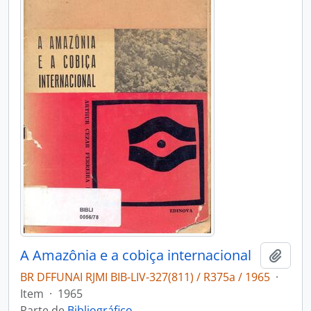
A Amazônia e a cobiça internacional
Adici
BR DFFUNAI RJMI BIB-LIV-327(811) / R375a / 1965
·
Item
·
1965
Parte de
Bibliográfico