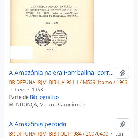
A Amazônia na era Pombalina: correspondência inédita do governador e capitão-general do Estado do Grão Pará e Maranhão Francisco Xavier de Mendonça Furtado, 1751-1759.
Adici
BR DFFUNAI RJMI BIB-LIV-981.1 / M539 1tomo / 1963
·
Item
·
1963
Parte de
Bibliográfico
MENDONÇA, Marcos Carneiro de
A Amazônia perdida
Adici
BR DFFUNAI RJMI BIB-FOL-F1984 / 20070400
·
Item