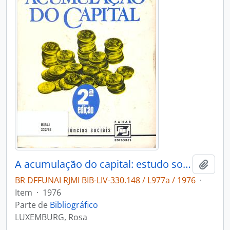
A acumulação do capital: estudo sobre a interpretação econômica do imperialismo.
Adici
BR DFFUNAI RJMI BIB-LIV-330.148 / L977a / 1976
·
Item
·
1976
Parte de
Bibliográfico
LUXEMBURG, Rosa