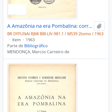
A Amazônia na era Pombalina: correspondência inédita do governador e capitão-general do Estado do Grão Pará e Maranhão Francisco Xavier de Mendonça Furtado, 1751-1759.
Adici
BR DFFUNAI RJMI BIB-LIV-981.1 / M539 2tomo / 1963
·
Item
·
1963
Parte de
Bibliográfico
MENDONÇA, Marcos Carneiro de