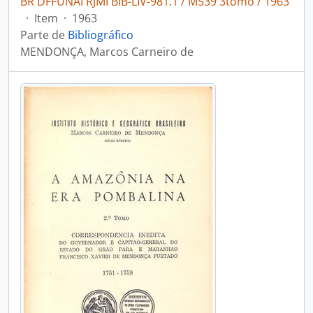
BR DFFUNAI RJMI BIB-LIV-981.1 / M539 3tomo / 1963
·
Item
·
1963
Parte de
Bibliográfico
MENDONÇA, Marcos Carneiro de