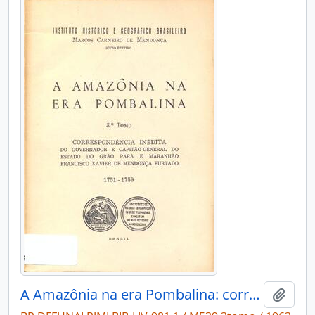
A Amazônia na era Pombalina: correspondência inédita do governador e capitão general do Estado do Grão Pará e Maranhão Francisco Xavier de Mendonça Furtado, 1751-1759.
Adici