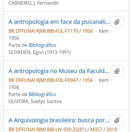
CARNEIRO, J. Fernando
A antropologia em face da psicanálise
Adici
BR DFFUNAI RJMI BIB-FOL-F1170 / 1956
·
Item
·
1956
Parte de
Bibliográfico
SCHADEN, Egon (1913-1991)
A antropologia no Museu da Faculdade Nacional de Odontologia
Adici
BR DFFUNAI RJMI BIB-FOL-F0947 / 1956
·
Item
·
1956
Parte de
Bibliográfico
OLIVEIRA, Suelyo Santos
A Arquivologia brasileira: busca por autonomia científica no campo da informação e interlocuções internacionais.
Adici
BR DFFUNAI RJMI BIB-LIV-930.25(81) / M357 / 2019
·