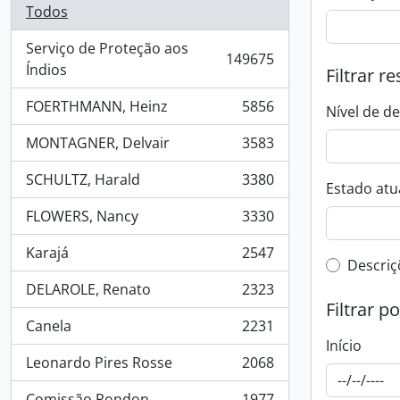
Todos
Serviço de Proteção aos
149675
, 149675 resultados
Índios
Filtrar r
FOERTHMANN, Heinz
5856
Nível de d
, 5856 resultados
MONTAGNER, Delvair
3583
, 3583 resultados
SCHULTZ, Harald
3380
Estado atua
, 3380 resultados
FLOWERS, Nancy
3330
, 3330 resultados
Karajá
2547
, 2547 resultados
Filtro 
Descriç
DELAROLE, Renato
2323
, 2323 resultados
Filtrar p
Canela
2231
, 2231 resultados
Início
Leonardo Pires Rosse
2068
, 2068 resultados
Comissão Rondon
1977