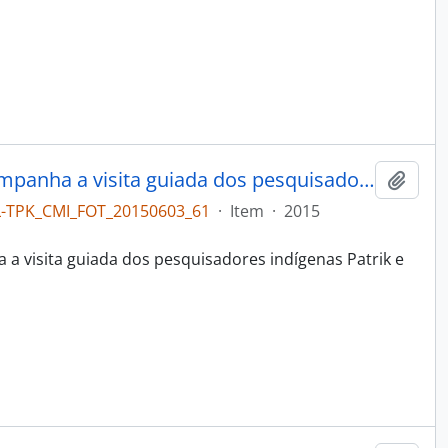
A coordenadora do projeto acompanha a visita guiada dos pesquisadores Tupinikim à reserva técnica
Adici
L-TPK_CMI_FOT_20150603_61
·
Item
·
2015
 a visita guiada dos pesquisadores indígenas Patrik e