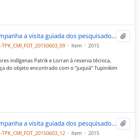
A coordenadora do projeto acompanha a visita guiada dos pesquisadores Tupinikim à reserva técnica
Adici
L-TPK_CMI_FOT_20150603_09
·
Item
·
2015
res indígenas Patrik e Lorran à reserva técnica,
a do objeto encontrado com o “juquiá” Tupinikim
A coordenadora do projeto acompanha a visita guiada dos pesquisadores Tupinikim à reserva técnica
Adici
L-TPK_CMI_FOT_20150603_12
·
Item
·
2015