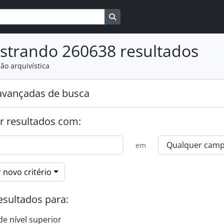
Busque na página de navegaçã
strando 260638 resultados
ão arquivística
avançadas de busca
r resultados com:
em
 novo critério
esultados para:
de nível superior