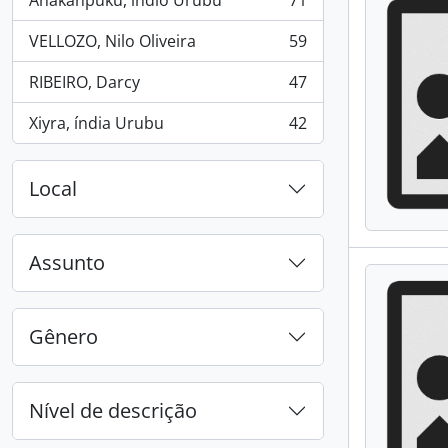
Anakanpukú, índio Urubu
71
, 71 resultados
VELLOZO, Nilo Oliveira
59
, 59 resultados
RIBEIRO, Darcy
47
, 47 resultados
Xiyra, índia Urubu
42
, 42 resultados
Local
Assunto
Gênero
Nível de descrição