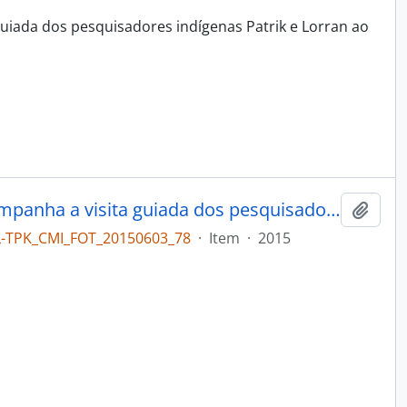
uiada dos pesquisadores indígenas Patrik e Lorran ao
A coordenadora do projeto acompanha a visita guiada dos pesquisadores Tupinikim à reserva técnica
Adici
L-TPK_CMI_FOT_20150603_78
·
Item
·
2015