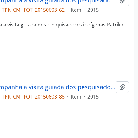
A coordenadora do projeto acompanha a visita guiada dos pesquisadores Tupinikim à reserva técnica
Adici
L-TPK_CMI_FOT_20150603_62
·
Item
·
2015
 a visita guiada dos pesquisadores indígenas Patrik e
A coordenadora do projeto acompanha a visita guiada dos pesquisadores Tupinikim à reserva técnica
Adici
L-TPK_CMI_FOT_20150603_85
·
Item
·
2015