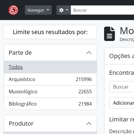
Skip to main content
Buscar
Opções de busca
Navegar
Mo
Limite seus resultados por:
Descriç
Parte de
Opções 
Todos
Encontra
Arquivístico
215996
, 215996 resultados
Museológico
22655
, 22655 resultados
Adicionar
Bibliográfico
21984
, 21984 resultados
Limitar r
Produtor
Descrição 