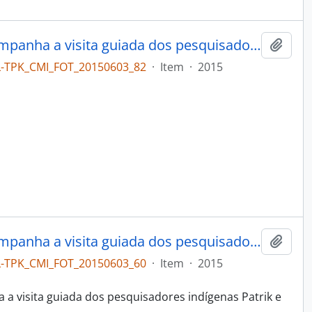
A coordenadora do projeto acompanha a visita guiada dos pesquisadores Tupinikim à reserva técnica
Adici
L-TPK_CMI_FOT_20150603_82
·
Item
·
2015
A coordenadora do projeto acompanha a visita guiada dos pesquisadores Tupinikim à reserva técnica
Adici
L-TPK_CMI_FOT_20150603_60
·
Item
·
2015
 a visita guiada dos pesquisadores indígenas Patrik e