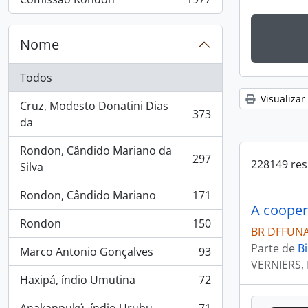
, 1977 resultados
Nome
Todos
Visualizar
Cruz, Modesto Donatini Dias
373
, 373 resultados
da
Rondon, Cândido Mariano da
297
228149 res
, 297 resultados
Silva
Rondon, Cândido Mariano
171
, 171 resultados
A cooper
Rondon
150
, 150 resultados
BR DFFUNAI
Parte de
Bi
Marco Antonio Gonçalves
93
, 93 resultados
VERNIERS, 
Haxipá, índio Umutina
72
, 72 resultados