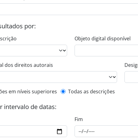
esultados por:
escrição
Objeto digital disponível
l dos direitos autorais
Desig
de descrição de nível superior
ões em níveis superiores
Todas as descrições
or intervalo de datas:
Fim