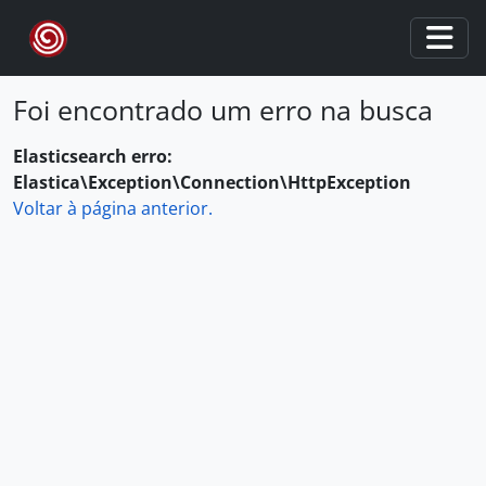
Skip to main content
Togg
Foi encontrado um erro na busca
Elasticsearch erro:
Elastica\Exception\Connection\HttpException
Voltar à página anterior.