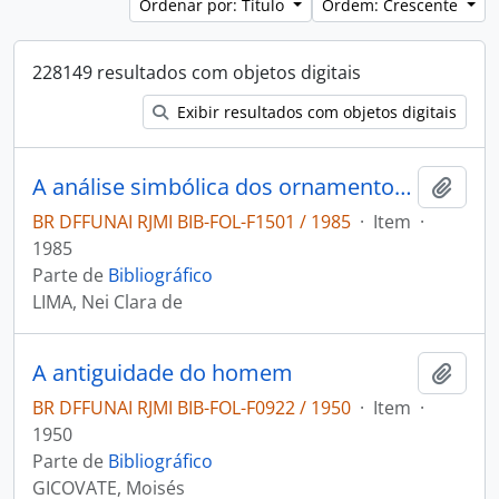
Ordenar por: Título
Ordem: Crescente
228149 resultados com objetos digitais
Exibir resultados com objetos digitais
A análise simbólica dos ornamentos Suyá
Adici
BR DFFUNAI RJMI BIB-FOL-F1501 / 1985
·
Item
·
1985
Parte de
Bibliográfico
LIMA, Nei Clara de
A antiguidade do homem
Adici
BR DFFUNAI RJMI BIB-FOL-F0922 / 1950
·
Item
·
1950
Parte de
Bibliográfico
GICOVATE, Moisés