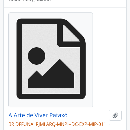
A Arte de Viver Pataxó
Adici
BR DFFUNAI RJMI ARQ-MNPI--DC-EXP-MIP-011
·