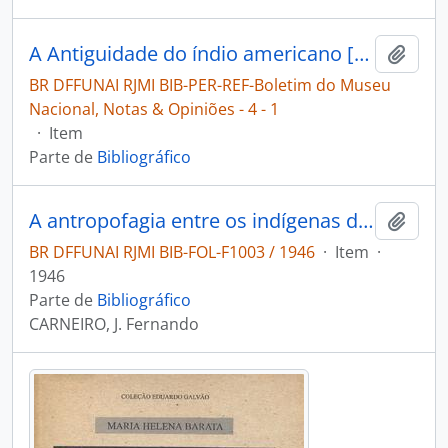
A Antiguidade do índio americano [Boletim do Museu Nacional, Notas & Opiniões]
Adici
BR DFFUNAI RJMI BIB-PER-REF-Boletim do Museu
Nacional, Notas & Opiniões - 4 - 1
·
Item
Parte de
Bibliográfico
A antropofagia entre os indígenas do Brasil
Adici
BR DFFUNAI RJMI BIB-FOL-F1003 / 1946
·
Item
·
1946
Parte de
Bibliográfico
CARNEIRO, J. Fernando