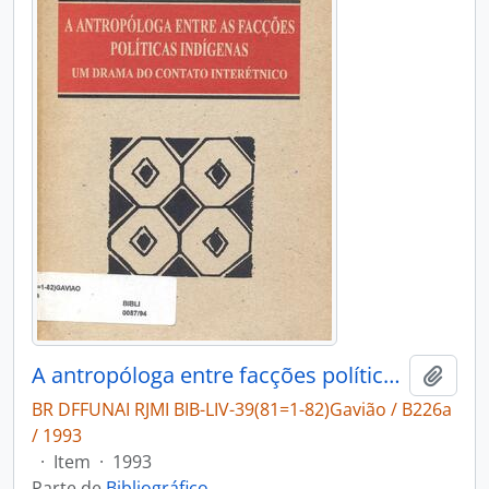
A antropóloga entre facções políticas indígenas: um drama do contato interétnico.
Adici
BR DFFUNAI RJMI BIB-LIV-39(81=1-82)Gavião / B226a
/ 1993
·
Item
·
1993
Parte de
Bibliográfico