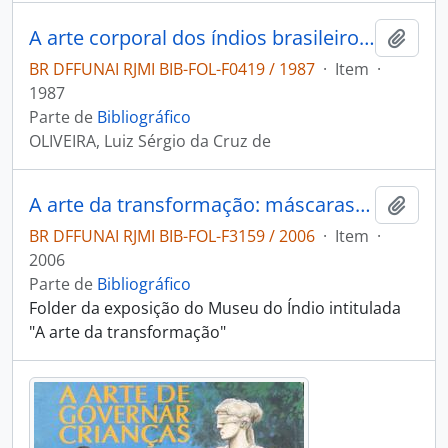
A arte corporal dos índios brasileiros e a body-art nos anos 60 e 70
Adici
BR DFFUNAI RJMI BIB-FOL-F0419 / 1987
·
Item
·
1987
Parte de
Bibliográfico
OLIVEIRA, Luiz Sérgio da Cruz de
A arte da transformação: máscaras e rituais indígenas.
Adici
BR DFFUNAI RJMI BIB-FOL-F3159 / 2006
·
Item
·
2006
Parte de
Bibliográfico
Folder da exposição do Museu do Índio intitulada
"A arte da transformação"