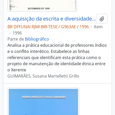
A aquisição da escrita e diversidade cultural: a prática dos professores Xerente
Adici
BR DFFUNAI RJMI BIB-TESE / G963AE / 1996
·
Item
·
1996
Parte de
Bibliográfico
Analisa a prática educacional de professores índios
e o conflito interético. Estabelece as linhas
referenciais que identificam esta prática como o
projeto de manutenção de identidade étnica entre
o Xerente
GUIMARÃES, Susana Martelletti Grillo