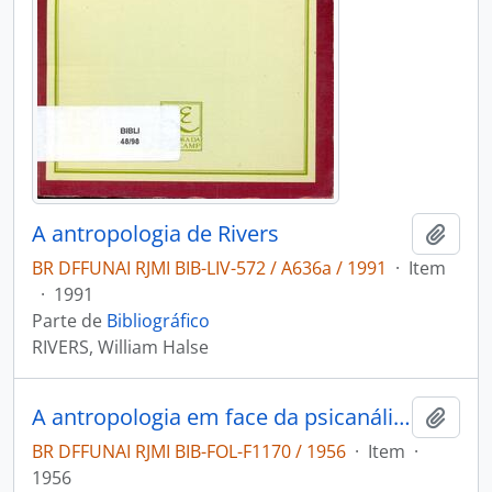
A antropologia de Rivers
Adici
BR DFFUNAI RJMI BIB-LIV-572 / A636a / 1991
·
Item
·
1991
Parte de
Bibliográfico
RIVERS, William Halse
A antropologia em face da psicanálise
Adici
BR DFFUNAI RJMI BIB-FOL-F1170 / 1956
·
Item
·
1956