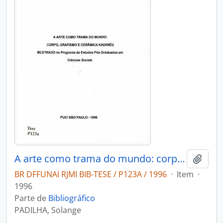
A arte como trama do mundo: corpo grafismo e ceramica Kadiwéu
Adici
BR DFFUNAI RJMI BIB-TESE / P123A / 1996
·
Item
·
1996
Parte de
Bibliográfico
PADILHA, Solange