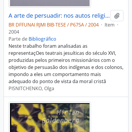
A arte de persuadir: nos autos religiosos de José de Anchieta
Adici
BR DFFUNAI RJMI BIB-TESE / P675A / 2004
·
Item
·
2004
Parte de
Bibliográfico
Neste trabalho foram analisadas as
representaçOes teatrais jesuíticas do século XVI,
produzidas pelos primeiros missionários com o
objetivo de persuasão dos indígenas e dos colonos,
impondo a eles um comportamento mais
adequado do ponto de vista da moral cristã
PISNITCHENKO, Olga