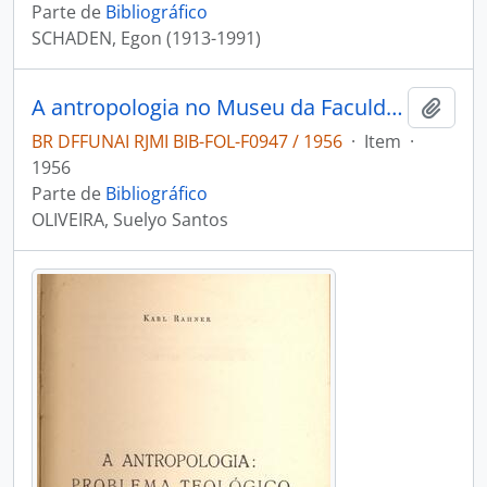
Parte de
Bibliográfico
SCHADEN, Egon (1913-1991)
A antropologia no Museu da Faculdade Nacional de Odontologia
Adici
BR DFFUNAI RJMI BIB-FOL-F0947 / 1956
·
Item
·
1956
Parte de
Bibliográfico
OLIVEIRA, Suelyo Santos