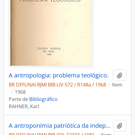
A antropologia: problema teológico.
Adici
BR DFFUNAI RJMI BIB-LIV-572 / R148a / 1968
·
Item
·
1968
Parte de
Bibliográfico
RAHNER, Karl
A antroponímia patriótica da independência
Adici