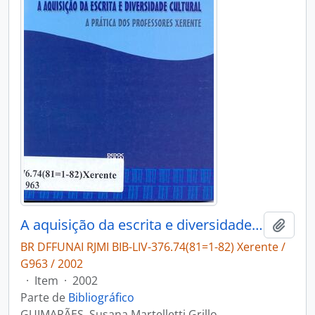
A aquisição da escrita e diversidade cultural: a prática dos professores Xerente
Adici
BR DFFUNAI RJMI BIB-LIV-376.74(81=1-82) Xerente /
G963 / 2002
·
Item
·
2002
Parte de
Bibliográfico
GUIMARÃES, Susana Martelletti Grillo