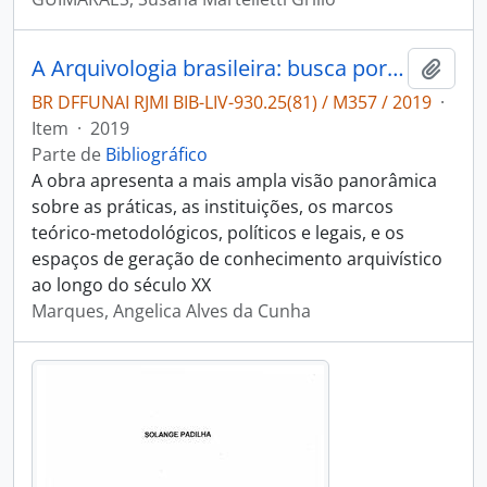
A Arquivologia brasileira: busca por autonomia científica no campo da informação e interlocuções internacionais.
Adici
BR DFFUNAI RJMI BIB-LIV-930.25(81) / M357 / 2019
·
Item
·
2019
Parte de
Bibliográfico
A obra apresenta a mais ampla visão panorâmica
sobre as práticas, as instituições, os marcos
teórico-metodológicos, políticos e legais, e os
espaços de geração de conhecimento arquivístico
ao longo do século XX
Marques, Angelica Alves da Cunha