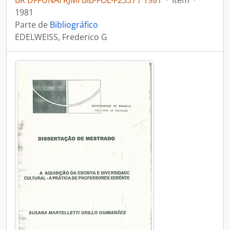
BR DFFUNAI RJMI BIB-FOL-F2337 / 1981
·
Item
·
1981
Parte de
Bibliográfico
EDELWEISS, Frederico G