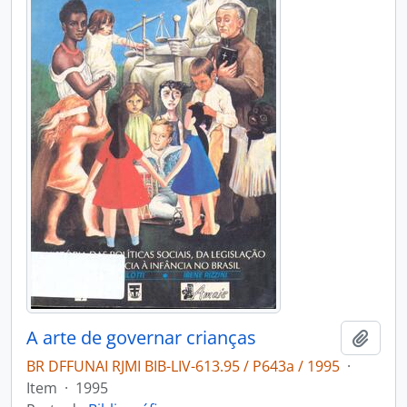
A arte de governar crianças
Adici
BR DFFUNAI RJMI BIB-LIV-613.95 / P643a / 1995
·
Item
·
1995