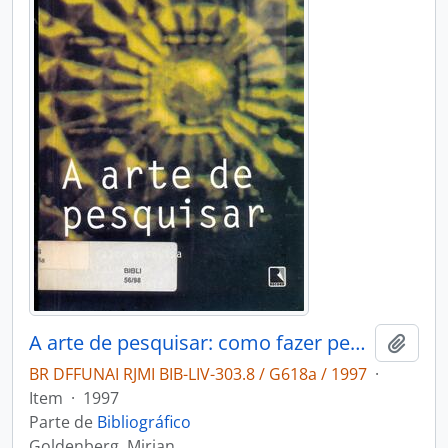
A arte de pesquisar: como fazer pesquisa qualitativa em Ciências Sociais.
Adici
BR DFFUNAI RJMI BIB-LIV-303.8 / G618a / 1997
·
Item
·
1997
Parte de
Bibliográfico
Goldenberg, Mirian