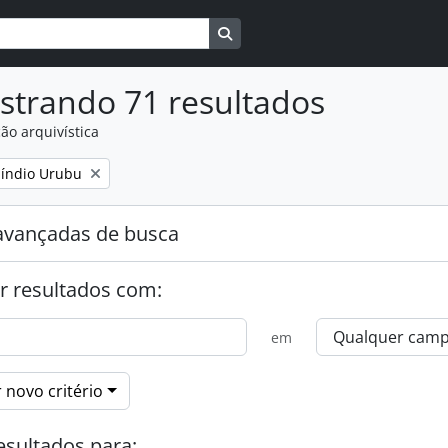
Busque na página de navegaçã
strando 71 resultados
ão arquivística
:
índio Urubu
avançadas de busca
r resultados com:
em
 novo critério
esultados para: