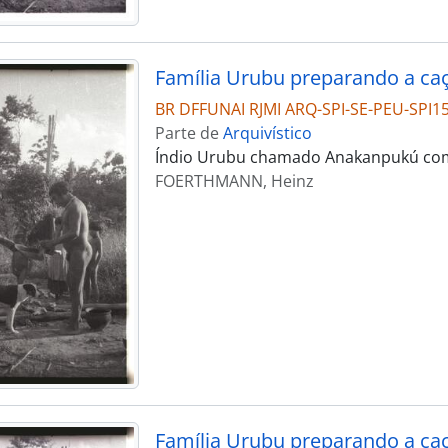
Família Urubu preparando a ca
BR DFFUNAI RJMI ARQ-SPI-SE-PEU-SPI1
Parte de
Arquivístico
Índio Urubu chamado Anakanpukú com 
FOERTHMANN, Heinz
Família Urubu preparando a ca