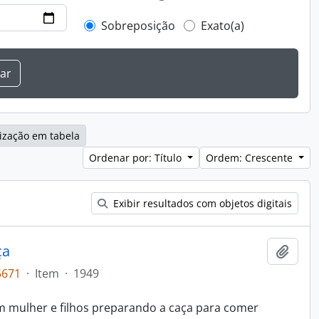
Sobreposição
Exato(a)
ização em tabela
Ordenar por: Título
Ordem: Crescente
Exibir resultados com objetos digitais
ça
Adici
5671
·
Item
·
1949
mulher e filhos preparando a caça para comer