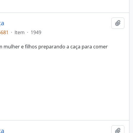
ça
Adici
5681
·
Item
·
1949
mulher e filhos preparando a caça para comer
ça
Adici