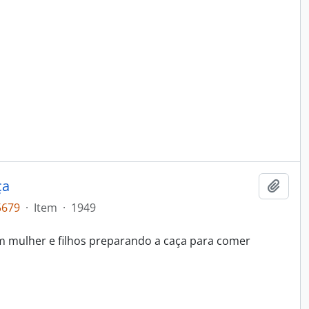
ça
Adici
5679
·
Item
·
1949
mulher e filhos preparando a caça para comer