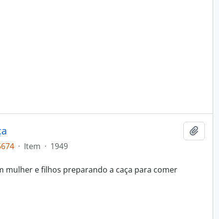
ça
Adici
5674
·
Item
·
1949
mulher e filhos preparando a caça para comer