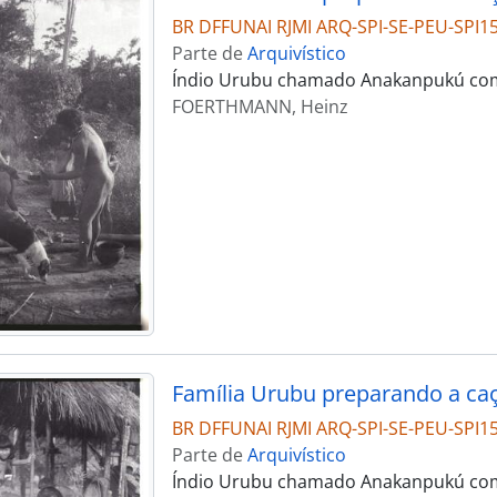
BR DFFUNAI RJMI ARQ-SPI-SE-PEU-SPI1
Parte de
Arquivístico
Índio Urubu chamado Anakanpukú com 
FOERTHMANN, Heinz
Família Urubu preparando a ca
BR DFFUNAI RJMI ARQ-SPI-SE-PEU-SPI1
Parte de
Arquivístico
Índio Urubu chamado Anakanpukú com 