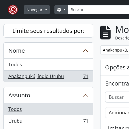
Skip to main content
Buscar
Opções de busca
Navegar
Mo
Limite seus resultados por:
Descriç
Nome
Remover filtro
Anakanpukú, 
Todos
Opções 
Anakanpukú, índio Urubu
71
, 71 resultados
Encontra
Assunto
Todos
Adicionar
Urubu
71
, 71 resultados
Limitar r