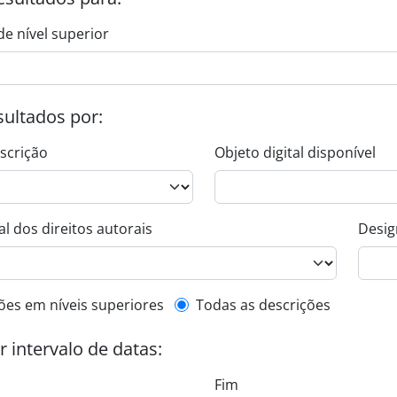
de nível superior
esultados por:
escrição
Objeto digital disponível
l dos direitos autorais
Desig
de descrição de nível superior
ões em níveis superiores
Todas as descrições
or intervalo de datas:
Fim