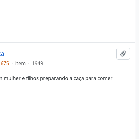
ça
Adici
5675
·
Item
·
1949
mulher e filhos preparando a caça para comer