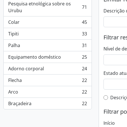
Pesquisa etnológica sobre os
71
, 71 resultados
Urubu
Descrição 
Colar
45
, 45 resultados
Tipiti
33
Filtrar r
, 33 resultados
Palha
31
, 31 resultados
Nível de d
Equipamento doméstico
25
, 25 resultados
Adorno corporal
24
, 24 resultados
Estado atua
Flecha
22
, 22 resultados
Arco
22
, 22 resultados
Filtro 
Descriç
Braçadeira
22
, 22 resultados
Filtrar p
Início