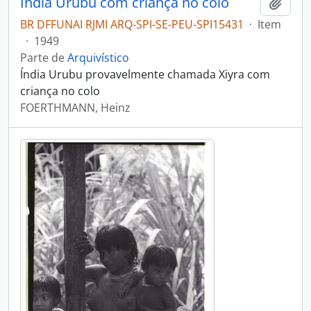
Índia Urubu com criança no colo
Adici
BR DFFUNAI RJMI ARQ-SPI-SE-PEU-SPI15431
·
Item
·
1949
Parte de
Arquivístico
Índia Urubu provavelmente chamada Xiyra com
criança no colo
FOERTHMANN, Heinz