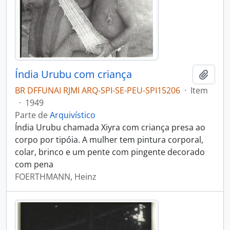
Índia Urubu com criança
Adici
BR DFFUNAI RJMI ARQ-SPI-SE-PEU-SPI15206
·
Item
·
1949
Parte de
Arquivístico
Índia Urubu chamada Xiyra com criança presa ao
corpo por tipóia. A mulher tem pintura corporal,
colar, brinco e um pente com pingente decorado
com pena
FOERTHMANN, Heinz