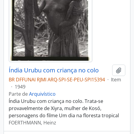
Índia Urubu com criança no colo
Adici
BR DFFUNAI RJMI ARQ-SPI-SE-PEU-SPI15394
·
Item
·
1949
Parte de
Arquivístico
Índia Urubu com criança no colo. Trata-se
provavelmente de Xiyra, mulher de Kosó,
personagens do filme Um dia na floresta tropical
FOERTHMANN, Heinz