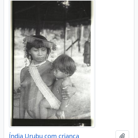
Índia Urubu com criança
Adici