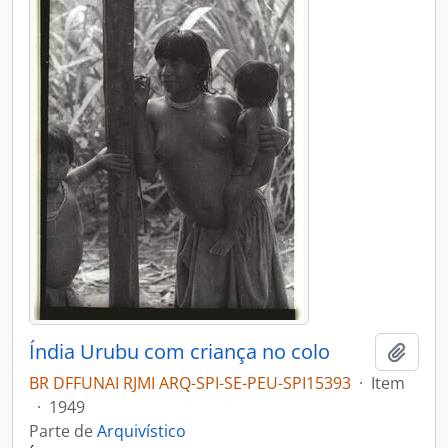
Índia Urubu com criança no colo
Adici
BR DFFUNAI RJMI ARQ-SPI-SE-PEU-SPI15393
·
Item
·
1949
Parte de
Arquivístico