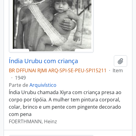
Índia Urubu com criança
Adici
BR DFFUNAI RJMI ARQ-SPI-SE-PEU-SPI15211
·
Item
·
1949
Parte de
Arquivístico
Índia Urubu chamada Xiyra com criança presa ao
corpo por tipóia. A mulher tem pintura corporal,
colar, brinco e um pente com pingente decorado
com pena
FOERTHMANN, Heinz