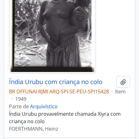
Índia Urubu com criança no colo
Adici
BR DFFUNAI RJMI ARQ-SPI-SE-PEU-SPI15428
·
Item
·
1949
Parte de
Arquivístico
Índia Urubu provavelmente chamada Xiyra com
criança no colo
FOERTHMANN, Heinz