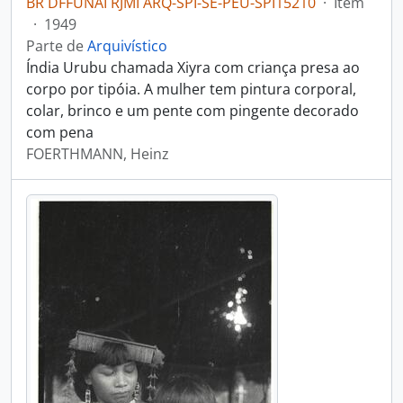
BR DFFUNAI RJMI ARQ-SPI-SE-PEU-SPI15210
·
Item
·
1949
Parte de
Arquivístico
Índia Urubu chamada Xiyra com criança presa ao
corpo por tipóia. A mulher tem pintura corporal,
colar, brinco e um pente com pingente decorado
com pena
FOERTHMANN, Heinz