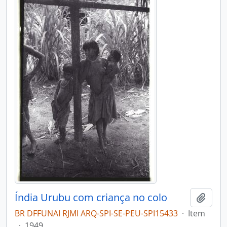
Índia Urubu com criança no colo
Adici
BR DFFUNAI RJMI ARQ-SPI-SE-PEU-SPI15433
·
Item
·
1949