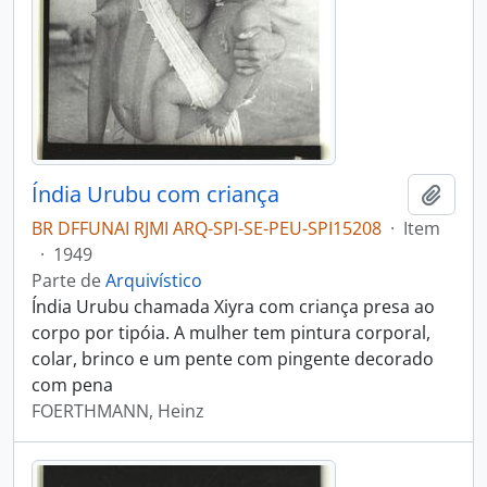
Índia Urubu com criança
Adici
BR DFFUNAI RJMI ARQ-SPI-SE-PEU-SPI15208
·
Item
·
1949
Parte de
Arquivístico
Índia Urubu chamada Xiyra com criança presa ao
corpo por tipóia. A mulher tem pintura corporal,
colar, brinco e um pente com pingente decorado
com pena
FOERTHMANN, Heinz