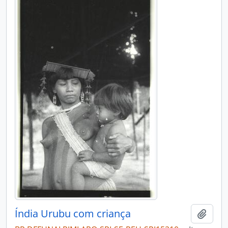
Índia Urubu com criança
Adici