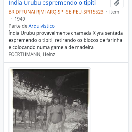
Índia Urubu espremendo o tipiti
Adici
BR DFFUNAI RJMI ARQ-SPI-SE-PEU-SPI15523
·
Item
·
1949
Parte de
Arquivístico
Índia Urubu provavelmente chamada Xiyra sentada
espremendo o tipiti, retirando os blocos de farinha
e colocando numa gamela de madeira
FOERTHMANN, Heinz