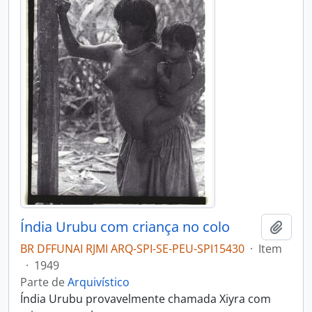
Índia Urubu com criança no colo
Adici
BR DFFUNAI RJMI ARQ-SPI-SE-PEU-SPI15430
·
Item
·
1949
Parte de
Arquivístico
Índia Urubu provavelmente chamada Xiyra com