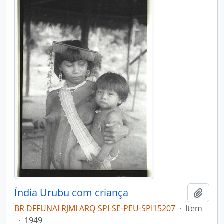
Índia Urubu com criança
Adici
BR DFFUNAI RJMI ARQ-SPI-SE-PEU-SPI15207
·
Item
·
1949