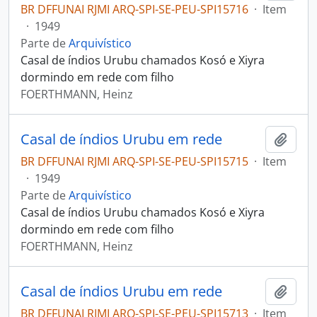
BR DFFUNAI RJMI ARQ-SPI-SE-PEU-SPI15716
·
Item
·
1949
Parte de
Arquivístico
Casal de índios Urubu chamados Kosó e Xiyra
dormindo em rede com filho
FOERTHMANN, Heinz
Casal de índios Urubu em rede
Adici
BR DFFUNAI RJMI ARQ-SPI-SE-PEU-SPI15715
·
Item
·
1949
Parte de
Arquivístico
Casal de índios Urubu chamados Kosó e Xiyra
dormindo em rede com filho
FOERTHMANN, Heinz
Casal de índios Urubu em rede
Adici
BR DFFUNAI RJMI ARQ-SPI-SE-PEU-SPI15713
·
Item