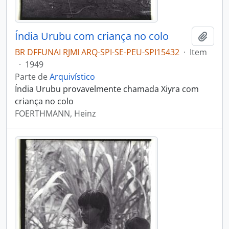
Índia Urubu com criança no colo
Adici
BR DFFUNAI RJMI ARQ-SPI-SE-PEU-SPI15432
·
Item
·
1949
Parte de
Arquivístico
Índia Urubu provavelmente chamada Xiyra com
criança no colo
FOERTHMANN, Heinz