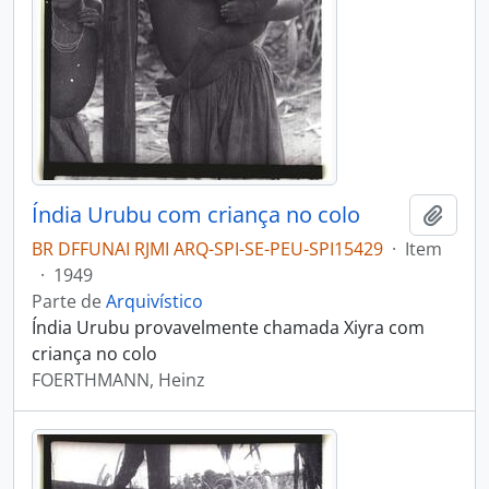
Índia Urubu com criança no colo
Adici
BR DFFUNAI RJMI ARQ-SPI-SE-PEU-SPI15429
·
Item
·
1949
Parte de
Arquivístico
Índia Urubu provavelmente chamada Xiyra com
criança no colo
FOERTHMANN, Heinz