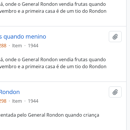
bá, onde o General Rondon vendia frutas quando
vembro e a primeira casa é de um tio do Rondon
as quando menino
Adici
288
·
Item
·
1944
bá, onde o General Rondon vendia frutas quando
vembro e a primeira casa é de um tio do Rondon
 Rondon
Adici
298
·
Item
·
1944
üentada pelo General Rondon quando criança