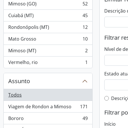
Mimoso (GO)
52
, 52 resultados
Descrição 
Cuiabá (MT)
45
, 45 resultados
Rondonópolis (MT)
12
, 12 resultados
Filtrar r
Mato Grosso
10
, 10 resultados
Nível de d
Mimoso (MT)
2
, 2 resultados
Vermelho, rio
1
, 1 resultados
Estado atua
Assunto
Todos
Filtro 
Descriç
Viagem de Rondon a Mimoso
171
, 171 resultados
Filtrar p
Bororo
49
, 49 resultados
Início