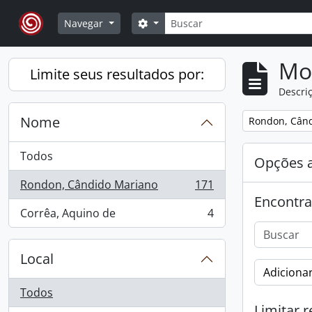
Skip to main content
Buscar
Opções de busca
Navegar
Mo
Limite seus resultados por:
Descriç
Nome
Remover filtro
Rondon, Cân
Todos
Opções 
Rondon, Cândido Mariano
171
, 171 resultados
Encontra
Corrêa, Aquino de
4
, 4 resultados
Local
Adicionar
Todos
Limitar r