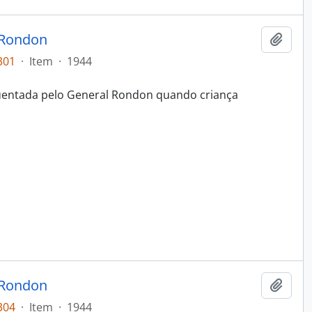
 Rondon
Adici
301
·
Item
·
1944
üentada pelo General Rondon quando criança
 Rondon
Adici
304
·
Item
·
1944