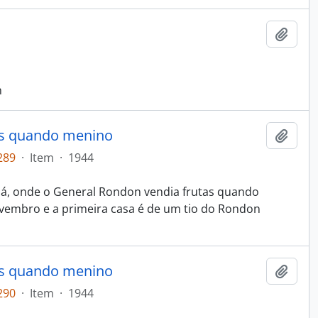
Adici
n
as quando menino
Adici
289
·
Item
·
1944
bá, onde o General Rondon vendia frutas quando
vembro e a primeira casa é de um tio do Rondon
as quando menino
Adici
290
·
Item
·
1944