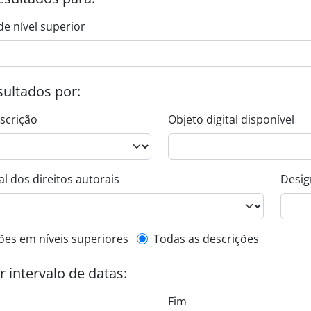
de nível superior
esultados por:
escrição
Objeto digital disponível
l dos direitos autorais
Desig
de descrição de nível superior
ões em níveis superiores
Todas as descrições
or intervalo de datas:
Fim