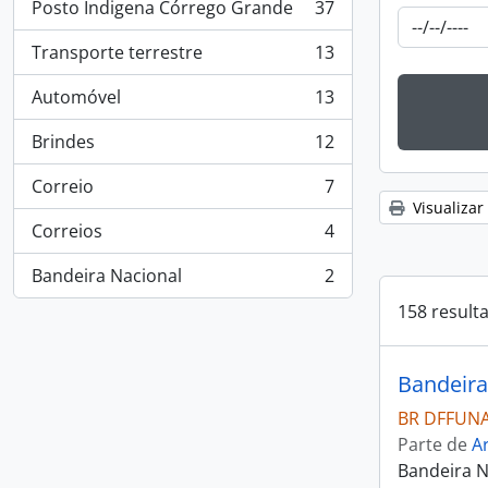
Posto Índigena Córrego Grande
37
, 37 resultados
Transporte terrestre
13
, 13 resultados
Automóvel
13
, 13 resultados
Brindes
12
, 12 resultados
Correio
7
, 7 resultados
Visualizar
Correios
4
, 4 resultados
Bandeira Nacional
2
, 2 resultados
158 result
Bandeira
BR DFFUNAI
Parte de
Ar
Bandeira 