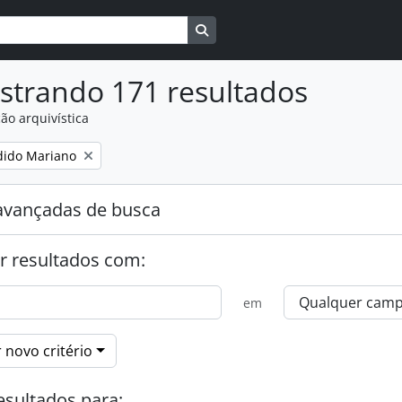
Busque na página de navegaçã
strando 171 resultados
ão arquivística
:
dido Mariano
avançadas de busca
r resultados com:
em
 novo critério
esultados para: