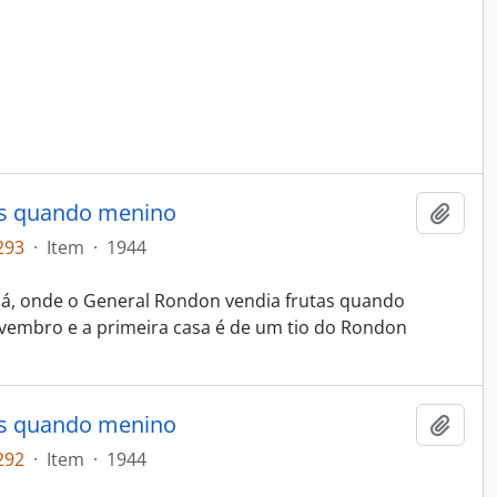
as quando menino
Adici
293
·
Item
·
1944
bá, onde o General Rondon vendia frutas quando
vembro e a primeira casa é de um tio do Rondon
as quando menino
Adici
292
·
Item
·
1944