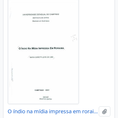
O índio na mídia impressa em roraims
Adici