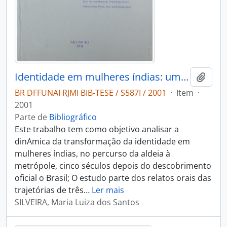
Identidade em mulheres índias: um estudo sobre processos de transformação
Adici
BR DFFUNAI RJMI BIB-TESE / S587I / 2001
·
Item
·
2001
Parte de
Bibliográfico
Este trabalho tem como objetivo analisar a
dinAmica da transformação da identidade em
mulheres índias, no percurso da aldeia à
metrópole, cinco séculos depois do descobrimento
oficial o Brasil; O estudo parte dos relatos orais das
trajetórias de três
…
Ler mais
SILVEIRA, Maria Luiza dos Santos