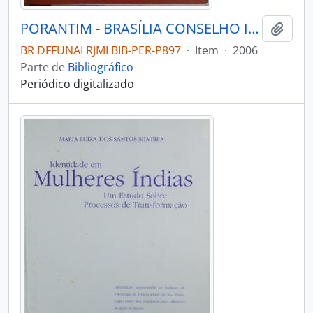
PORANTIM - BRASÍLIA CONSELHO INDIGENISTA MISSIONÁRIO - 2006 - Nº284
Adici
BR DFFUNAI RJMI BIB-PER-P897
·
Item
·
2006
Parte de
Bibliográfico
Periódico digitalizado