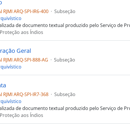
o
 RJMI ARQ-SPI-IR6-400
·
Subseção
quivístico
talizada de documento textual produzido pelo Serviço de Pr
 Proteção aos Índios
ração Geral
 RJMI ARQ-SPI-888-AG
·
Subseção
quivístico
nta
 RJMI ARQ-SPI-IR7-368
·
Subseção
quivístico
talizada de documento textual produzido pelo Serviço de Pr
 Proteção aos Índios