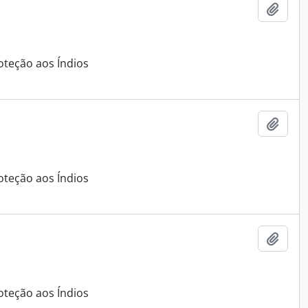
Adici
oteção aos Índios
Adici
oteção aos Índios
Adici
oteção aos Índios