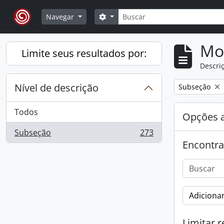
Skip to main content
Buscar
Opções de busca
Navegar
Mo
Limite seus resultados por:
Descriç
Nível de descrição
Remover filtro
Subseção
Todos
Opções 
Subseção
273
, 273 resultados
Encontra
Adicionar
Limitar r