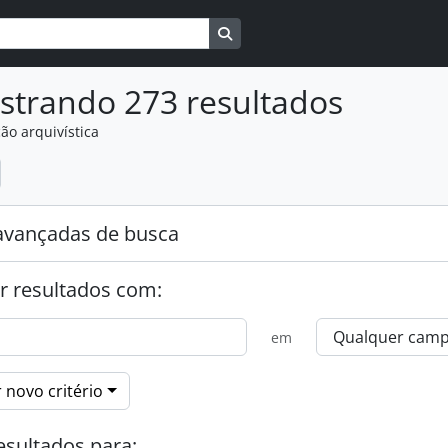
Busque na página de navegaçã
strando 273 resultados
ão arquivística
:
avançadas de busca
r resultados com:
em
 novo critério
esultados para: