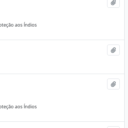
Adici
oteção aos Índios
Adici
Adici
oteção aos Índios