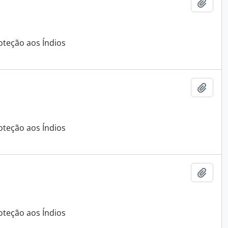
Adici
oteção aos Índios
Adici
oteção aos Índios
Adici
oteção aos Índios