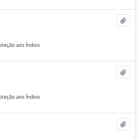
Adici
oteção aos Índios
Adici
oteção aos Índios
Adici