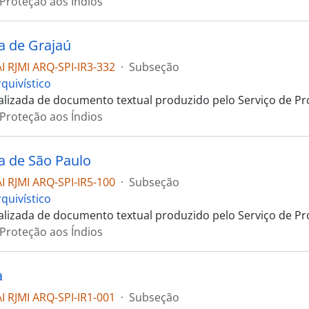
 Proteção aos Índios
a de Grajaú
 RJMI ARQ-SPI-IR3-332
·
Subseção
quivístico
talizada de documento textual produzido pelo Serviço de Pr
 Proteção aos Índios
a de São Paulo
 RJMI ARQ-SPI-IR5-100
·
Subseção
quivístico
talizada de documento textual produzido pelo Serviço de Pr
 Proteção aos Índios
a
 RJMI ARQ-SPI-IR1-001
·
Subseção