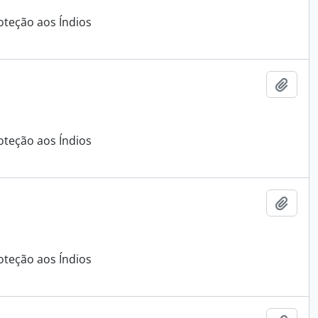
oteção aos Índios
Adici
oteção aos Índios
Adici
oteção aos Índios