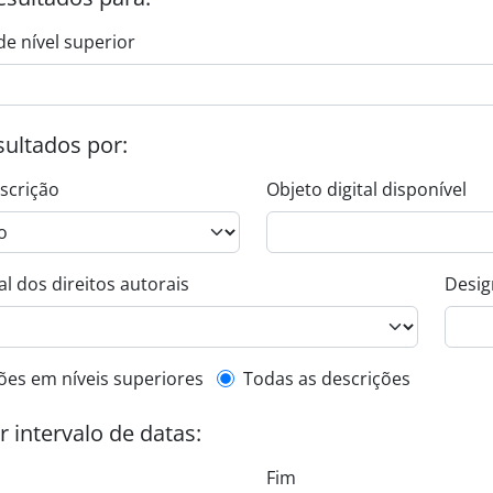
de nível superior
esultados por:
escrição
Objeto digital disponível
l dos direitos autorais
Desig
de descrição de nível superior
ões em níveis superiores
Todas as descrições
or intervalo de datas:
Fim