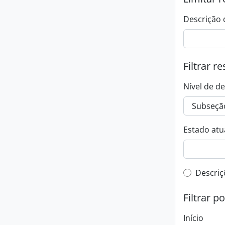
Descrição 
Filtrar r
Nível de d
Estado atua
Filtro 
Descriç
Filtrar p
Início