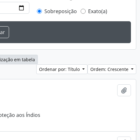
Sobreposição
Exato(a)
ização em tabela
Ordenar por: Título
Ordem: Crescente
Adici
oteção aos Índios