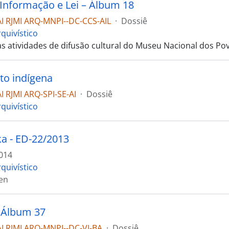
 Informação e Lei – Álbum 18
I RJMI ARQ-MNPI--DC-CCS-AIL
·
Dossiê
quivístico
as atividades de difusão cultural do Museu Nacional dos Po
to indígena
 RJMI ARQ-SPI-SE-AI
·
Dossiê
quivístico
a - ED-22/2013
014
quivístico
en
– Álbum 37
I RJMI ARQ-MNPI--DC-VI-BA
·
Dossiê