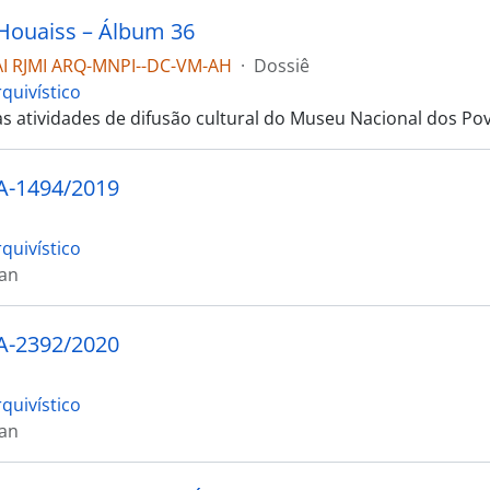
Houaiss – Álbum 36
I RJMI ARQ-MNPI--DC-VM-AH
·
Dossiê
quivístico
as atividades de difusão cultural do Museu Nacional dos Po
SA-1494/2019
quivístico
ran
SA-2392/2020
quivístico
ran