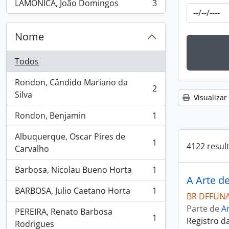
LAMÔNICA, João Domingos
3
, 3 resultados
Nome
Todos
Rondon, Cândido Mariano da
2
, 2 resultados
Silva
Visualizar
Rondon, Benjamin
1
, 1 resultados
Albuquerque, Oscar Pires de
1
4122 resul
, 1 resultados
Carvalho
Barbosa, Nicolau Bueno Horta
1
, 1 resultados
A Arte d
BARBOSA, Julio Caetano Horta
1
, 1 resultados
BR DFFUNA
Parte de
Ar
PEREIRA, Renato Barbosa
1
Registro d
, 1 resultados
Rodrigues