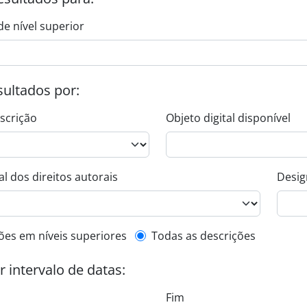
de nível superior
esultados por:
escrição
Objeto digital disponível
l dos direitos autorais
Desig
de descrição de nível superior
ões em níveis superiores
Todas as descrições
or intervalo de datas:
Fim