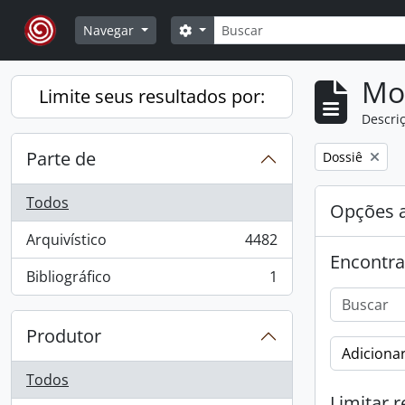
Skip to main content
Buscar
Opções de busca
Navegar
Mo
Limite seus resultados por:
Descriç
Parte de
Remover filtro
Dossiê
Todos
Opções 
Arquivístico
4482
, 4482 resultados
Encontra
Bibliográfico
1
, 1 resultados
Produtor
Adicionar
Todos
Limitar r