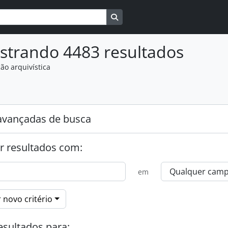
Busque na página de navegaçã
strando 4483 resultados
ão arquivística
:
avançadas de busca
r resultados com:
em
 novo critério
esultados para: