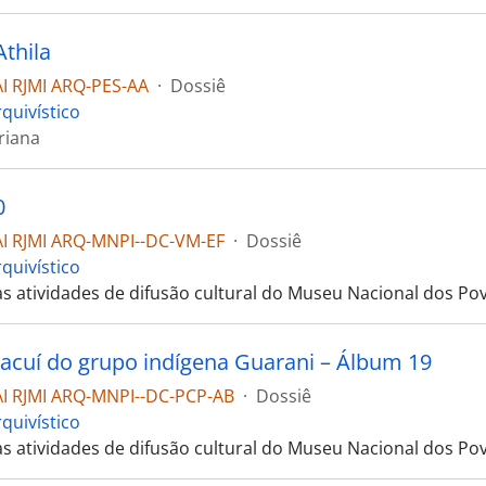
Athila
I RJMI ARQ-PES-AA
·
Dossiê
quivístico
riana
0
I RJMI ARQ-MNPI--DC-VM-EF
·
Dossiê
quivístico
as atividades de difusão cultural do Museu Nacional dos Po
racuí do grupo indígena Guarani – Álbum 19
I RJMI ARQ-MNPI--DC-PCP-AB
·
Dossiê
quivístico
as atividades de difusão cultural do Museu Nacional dos Po