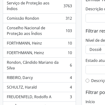
Serviço de Proteção aos
3763
, 3763 resultados
Índios
Descrição 
Comissão Rondon
312
, 312 resultados
Conselho Nacional de
Filtrar r
103
, 103 resultados
Proteção aos Índios
Nível de d
FORTHMANN, Heinz
10
, 10 resultados
FOERTHMANN, Heinz
10
, 10 resultados
Estado atua
Rondon, Cândido Mariano da
6
, 6 resultados
Silva
RIBEIRO, Darcy
4
, 4 resultados
Filtro 
Descriç
SCHULTZ, Harald
4
, 4 resultados
Filtrar p
FREUDENFELD, Rodolfo A
3
, 3 resultados
Início