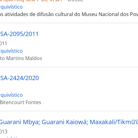
quivístico
as atividades de difusão cultural do Museu Nacional dos Po
 SA-2095/2011
011
quivístico
to Martins Maldos
 SA-2424/2020
quivístico
 Bitencourt Fontes
Guarani Mbya; Guarani Kaiowá; Maxakali/Tikmũ’ũ
013