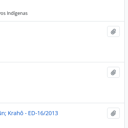
vos Indígenas
Adici
Adici
n; Krahô - ED-16/2013
Adici