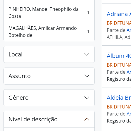
PINHEIRO, Manoel Theophilo da
1
Adriana 
, 1 resultados
Costa
BR DFFUNA
MAGALHÃES, Amilcar Armando
Parte de
Ar
1
, 1 resultados
Botelho de
ATHILA, Ad
Local
Álbum 4
BR DFFUNA
Parte de
Ar
Assunto
Registro d
Gênero
Aldeia B
BR DFFUNA
Parte de
Ar
Nível de descrição
Registro d