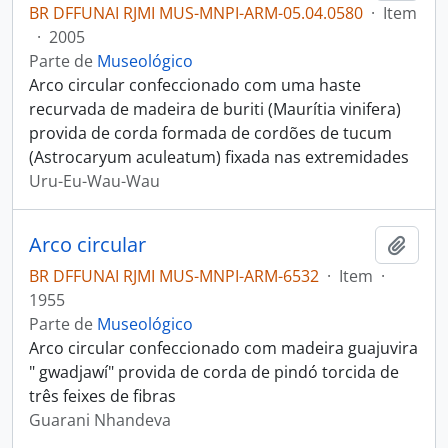
BR DFFUNAI RJMI MUS-MNPI-ARM-05.04.0580
·
Item
·
2005
Parte de
Museológico
Arco circular confeccionado com uma haste
recurvada de madeira de buriti (Maurítia vinifera)
provida de corda formada de cordões de tucum
(Astrocaryum aculeatum) fixada nas extremidades
Uru-Eu-Wau-Wau
Arco circular
Adici
BR DFFUNAI RJMI MUS-MNPI-ARM-6532
·
Item
·
1955
Parte de
Museológico
Arco circular confeccionado com madeira guajuvira
" gwadjawí" provida de corda de pindó torcida de
três feixes de fibras
Guarani Nhandeva