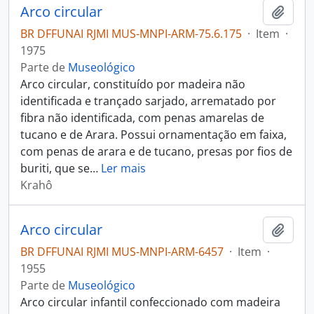
Arco circular
Adici
BR DFFUNAI RJMI MUS-MNPI-ARM-75.6.175
·
Item
·
1975
Parte de
Museológico
Arco circular, constituído por madeira não
identificada e trançado sarjado, arrematado por
fibra não identificada, com penas amarelas de
tucano e de Arara. Possui ornamentação em faixa,
com penas de arara e de tucano, presas por fios de
buriti, que se
…
Ler mais
Krahô
Arco circular
Adici
BR DFFUNAI RJMI MUS-MNPI-ARM-6457
·
Item
·
1955
Parte de
Museológico
Arco circular infantil confeccionado com madeira