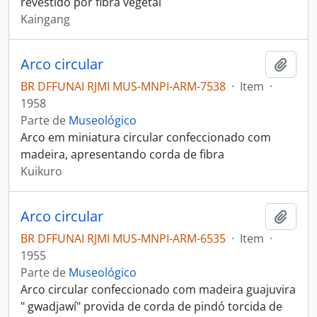
revestido por fibra vegetal
Kaingang
Arco circular
Adici
BR DFFUNAI RJMI MUS-MNPI-ARM-7538
·
Item
·
1958
Parte de
Museológico
Arco em miniatura circular confeccionado com
madeira, apresentando corda de fibra
Kuikuro
Arco circular
Adici
BR DFFUNAI RJMI MUS-MNPI-ARM-6535
·
Item
·
1955
Parte de
Museológico
Arco circular confeccionado com madeira guajuvira
" gwadjawí" provida de corda de pindó torcida de