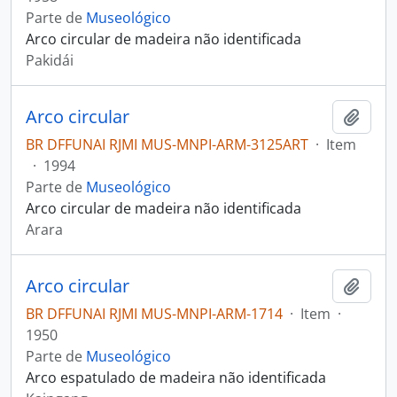
Parte de
Museológico
Arco circular de madeira não identificada
Pakidái
Arco circular
Adici
BR DFFUNAI RJMI MUS-MNPI-ARM-3125ART
·
Item
·
1994
Parte de
Museológico
Arco circular de madeira não identificada
Arara
Arco circular
Adici
BR DFFUNAI RJMI MUS-MNPI-ARM-1714
·
Item
·
1950
Parte de
Museológico
Arco espatulado de madeira não identificada