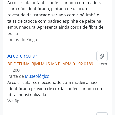
Arco circular infantil confeccionado com madeira
clara não identificada, pintada de urucum e
revestido de trançado sarjado com cipó-imbé e
talas de taboca com padrão espinha de peixe na
empunhadura. Apresenta ainda corda de fibra de
buriti
Índios do Xingu
Arco circular
Adici
BR DFFUNAI RJMI MUS-MNPI-ARM-01.02.0189
·
Item
·
2001
Parte de
Museológico
Arco circular confeccionado com madeira não
identificada provido de corda confeccionado com
fibra industrializada
Wajãpi