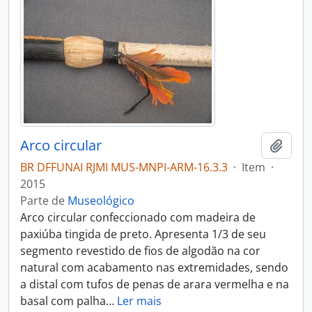
Arco circular
Adici
BR DFFUNAI RJMI MUS-MNPI-ARM-16.3.3
·
Item
·
2015
Parte de
Museológico
Arco circular confeccionado com madeira de
paxiúba tingida de preto. Apresenta 1/3 de seu
segmento revestido de fios de algodão na cor
natural com acabamento nas extremidades, sendo
a distal com tufos de penas de arara vermelha e na
basal com palha
…
Ler mais