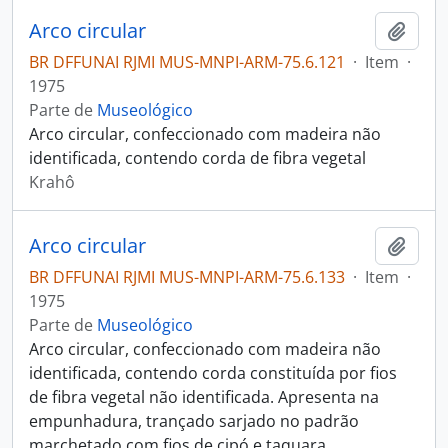
Arco circular
Adici
BR DFFUNAI RJMI MUS-MNPI-ARM-75.6.121
·
Item
·
1975
Parte de
Museológico
Arco circular, confeccionado com madeira não
identificada, contendo corda de fibra vegetal
Krahô
Arco circular
Adici
BR DFFUNAI RJMI MUS-MNPI-ARM-75.6.133
·
Item
·
1975
Parte de
Museológico
Arco circular, confeccionado com madeira não
identificada, contendo corda constituída por fios
de fibra vegetal não identificada. Apresenta na
empunhadura, trançado sarjado no padrão
marchetado com fios de cipó e taquara,