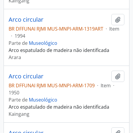
Kaingang
Arco circular
Adici
BR DFFUNAI RJMI MUS-MNPI-ARM-1319ART
·
Item
·
1994
Parte de
Museológico
Arco espatulado de madeira não identificada
Arara
Arco circular
Adici
BR DFFUNAI RJMI MUS-MNPI-ARM-1709
·
Item
·
1950
Parte de
Museológico
Arco espatulado de madeira não identificada
Kaingang
Arco circular
Adici