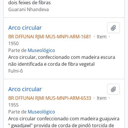
dois feixes de fibras
Guarani Nhandeva
Arco circular
Adici
BR DFFUNAI RJMI MUS-MNPI-ARM-1681
·
Item
·
1950
Parte de
Museológico
Arco circular, confeccionado com madeira escura
não identificada e corda de fibra vegetal
Fulni-ô
Arco circular
Adici
BR DFFUNAI RJMI MUS-MNPI-ARM-6533
·
Item
·
1955
Parte de
Museológico
Arco circular confeccionado com madeira guajuvira
" gwadjawí" provida de corda de pindó torcida de