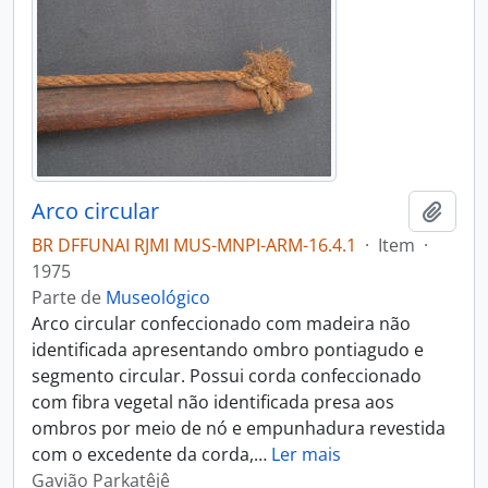
Arco circular
Adici
BR DFFUNAI RJMI MUS-MNPI-ARM-16.4.1
·
Item
·
1975
Parte de
Museológico
Arco circular confeccionado com madeira não
identificada apresentando ombro pontiagudo e
segmento circular. Possui corda confeccionado
com fibra vegetal não identificada presa aos
ombros por meio de nó e empunhadura revestida
com o excedente da corda,
…
Ler mais
Gavião Parkatêjê