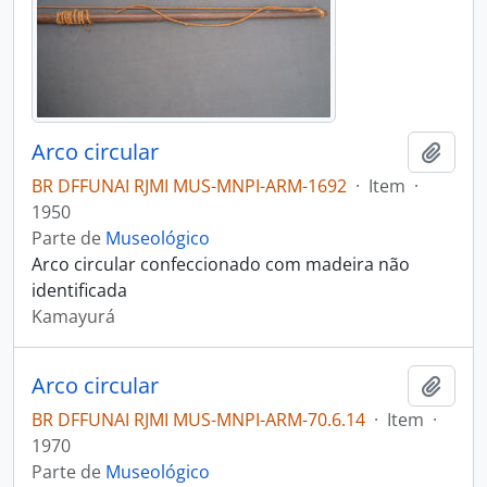
Arco circular
Adici
BR DFFUNAI RJMI MUS-MNPI-ARM-1692
·
Item
·
1950
Parte de
Museológico
Arco circular confeccionado com madeira não
identificada
Kamayurá
Arco circular
Adici
BR DFFUNAI RJMI MUS-MNPI-ARM-70.6.14
·
Item
·
1970
Parte de
Museológico