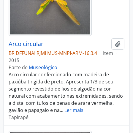
Arco circular
Adici
BR DFFUNAI RJMI MUS-MNPI-ARM-16.3.4
·
Item
·
2015
Parte de
Museológico
Arco circular confeccionado com madeira de
paxiúba tingida de preto. Apresenta 1/3 de seu
segmento revestido de fios de algodão na cor
natural com acabamento nas extremidades, sendo
a distal com tufos de penas de arara vermelha,
gavião e papagaio e na
…
Ler mais
Tapirapé