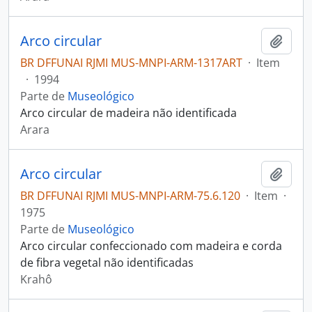
Arco circular
Adici
BR DFFUNAI RJMI MUS-MNPI-ARM-1317ART
·
Item
·
1994
Parte de
Museológico
Arco circular de madeira não identificada
Arara
Arco circular
Adici
BR DFFUNAI RJMI MUS-MNPI-ARM-75.6.120
·
Item
·
1975
Parte de
Museológico
Arco circular confeccionado com madeira e corda
de fibra vegetal não identificadas
Krahô