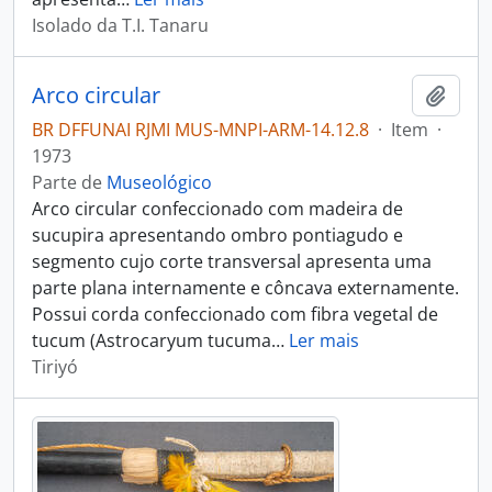
Isolado da T.I. Tanaru
Arco circular
Adici
BR DFFUNAI RJMI MUS-MNPI-ARM-14.12.8
·
Item
·
1973
Parte de
Museológico
Arco circular confeccionado com madeira de
sucupira apresentando ombro pontiagudo e
segmento cujo corte transversal apresenta uma
parte plana internamente e côncava externamente.
Possui corda confeccionado com fibra vegetal de
tucum (Astrocaryum tucuma
…
Ler mais
Tiriyó