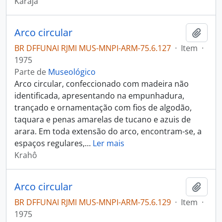
Karajá
Arco circular
Adici
BR DFFUNAI RJMI MUS-MNPI-ARM-75.6.127
·
Item
·
1975
Parte de
Museológico
Arco circular, confeccionado com madeira não
identificada, apresentando na empunhadura,
trançado e ornamentação com fios de algodão,
taquara e penas amarelas de tucano e azuis de
arara. Em toda extensão do arco, encontram-se, a
espaços regulares,
…
Ler mais
Krahô
Arco circular
Adici
BR DFFUNAI RJMI MUS-MNPI-ARM-75.6.129
·
Item
·
1975