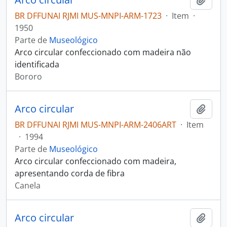
BR DFFUNAI RJMI MUS-MNPI-ARM-1723
·
Item
·
1950
Parte de
Museológico
Arco circular confeccionado com madeira não
identificada
Bororo
Arco circular
Adici
BR DFFUNAI RJMI MUS-MNPI-ARM-2406ART
·
Item
·
1994
Parte de
Museológico
Arco circular confeccionado com madeira,
apresentando corda de fibra
Canela
Arco circular
Adici