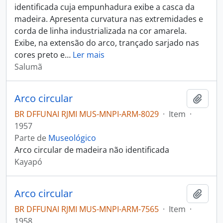
identificada cuja empunhadura exibe a casca da
madeira. Apresenta curvatura nas extremidades e
corda de linha industrializada na cor amarela.
Exibe, na extensão do arco, trançado sarjado nas
cores preto e
…
Ler mais
Salumã
Arco circular
Adici
BR DFFUNAI RJMI MUS-MNPI-ARM-8029
·
Item
·
1957
Parte de
Museológico
Arco circular de madeira não identificada
Kayapó
Arco circular
Adici
BR DFFUNAI RJMI MUS-MNPI-ARM-7565
·
Item
·
1958