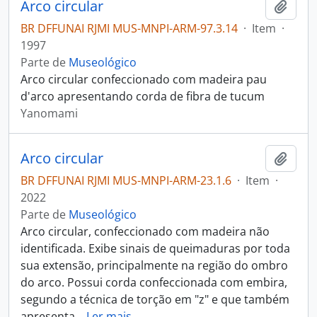
Arco circular
Adici
BR DFFUNAI RJMI MUS-MNPI-ARM-97.3.14
·
Item
·
1997
Parte de
Museológico
Arco circular confeccionado com madeira pau
d'arco apresentando corda de fibra de tucum
Yanomami
Arco circular
Adici
BR DFFUNAI RJMI MUS-MNPI-ARM-23.1.6
·
Item
·
2022
Parte de
Museológico
Arco circular, confeccionado com madeira não
identificada. Exibe sinais de queimaduras por toda
sua extensão, principalmente na região do ombro
do arco. Possui corda confeccionada com embira,
segundo a técnica de torção em "z" e que também
apresenta
…
Ler mais