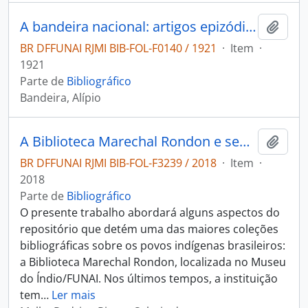
A bandeira nacional: artigos epizódicos dos. acompanhados de uma carta do Snr. R. Teixeira Mendes e outra do Snr. T. S. Rodrigues de Brito Filho.
Adici
BR DFFUNAI RJMI BIB-FOL-F0140 / 1921
·
Item
·
1921
Parte de
Bibliográfico
Bandeira, Alípio
A Biblioteca Marechal Rondon e seus acervos digitais
Adici
BR DFFUNAI RJMI BIB-FOL-F3239 / 2018
·
Item
·
2018
Parte de
Bibliográfico
O presente trabalho abordará alguns aspectos do
repositório que detém uma das maiores coleções
bibliográficas sobre os povos indígenas brasileiros:
a Biblioteca Marechal Rondon, localizada no Museu
do Índio/FUNAI. Nos últimos tempos, a instituição
tem
…
Ler mais