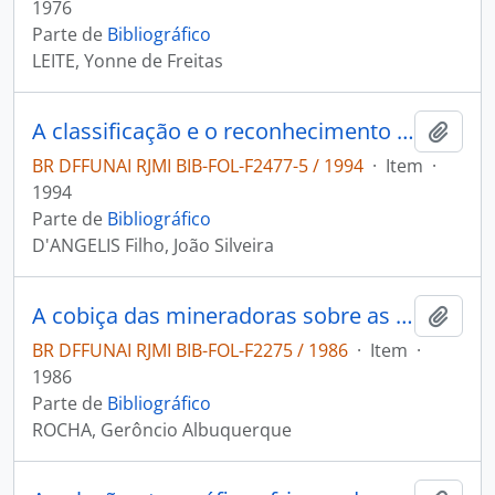
1976
Parte de
Bibliográfico
LEITE, Yonne de Freitas
A classificação e o reconhecimento dos solos pelos Pareci
Adici
BR DFFUNAI RJMI BIB-FOL-F2477-5 / 1994
·
Item
·
1994
Parte de
Bibliográfico
D'ANGELIS Filho, João Silveira
A cobiça das mineradoras sobre as terras indígenas
Adici
BR DFFUNAI RJMI BIB-FOL-F2275 / 1986
·
Item
·
1986
Parte de
Bibliográfico
ROCHA, Gerôncio Albuquerque