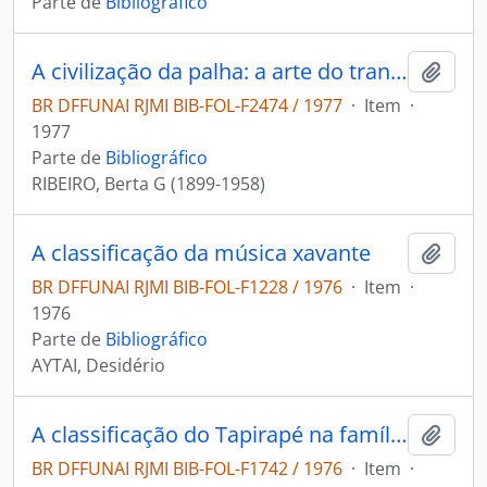
Parte de
Bibliográfico
A civilização da palha: a arte do trançado dos índios do Brasil, um projeto.
Adici
BR DFFUNAI RJMI BIB-FOL-F2474 / 1977
·
Item
·
1977
Parte de
Bibliográfico
RIBEIRO, Berta G (1899-1958)
A classificação da música xavante
Adici
BR DFFUNAI RJMI BIB-FOL-F1228 / 1976
·
Item
·
1976
Parte de
Bibliográfico
AYTAI, Desidério
A classificação do Tapirapé na família Tupi-Guarani
Adici
BR DFFUNAI RJMI BIB-FOL-F1742 / 1976
·
Item
·