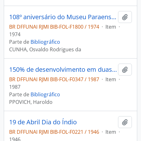
108º aniversário do Museu Paraense Emílio Goeldi: Síntese de sua história.
Adici
BR DFFUNAI RJMI BIB-FOL-F1800 / 1974
·
Item
·
1974
Parte de
Bibliográfico
CUNHA, Osvaldo Rodrigues da
150% de desenvolvimento em duas culturas: em comunicação oral e escrita e em dois hemisférios do cérebro.
Adici
BR DFFUNAI RJMI BIB-FOL-F0347 / 1987
·
Item
·
1987
Parte de
Bibliográfico
PPOVICH, Haroldo
19 de Abril Dia do Índio
Adici
BR DFFUNAI RJMI BIB-FOL-F0221 / 1946
·
Item
·
1946