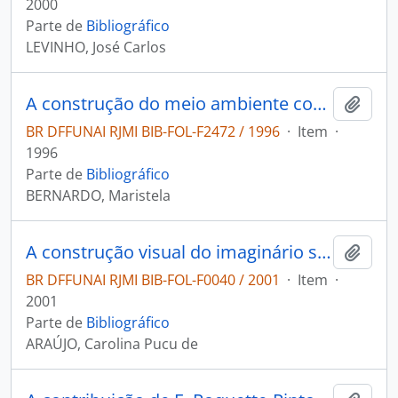
2000
Parte de
Bibliográfico
LEVINHO, José Carlos
A construção do meio ambiente como direito social no Brasil
Adici
BR DFFUNAI RJMI BIB-FOL-F2472 / 1996
·
Item
·
1996
Parte de
Bibliográfico
BERNARDO, Maristela
A construção visual do imaginário sobre os índios na Primeira República: a experiência rondoniana.
Adici
BR DFFUNAI RJMI BIB-FOL-F0040 / 2001
·
Item
·
2001
Parte de
Bibliográfico
ARAÚJO, Carolina Pucu de