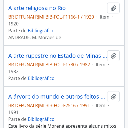
A arte religiosa no Rio
Adici
BR DFFUNAI RJMI BIB-FOL-F1166-1 / 1920
·
Item
·
1920
Parte de
Bibliográfico
ANDRADE, M. Moraes de
A arte rupestre no Estado de Minas Gerais
Adici
BR DFFUNAI RJMI BIB-FOL-F1730 / 1982
·
Item
·
1982
Parte de
Bibliográfico
A árvore do mundo e outros feitos de Macunaíma: mito-herói dos índios Makuxi, Wapixana, Taulipang e Arekuná.
Adici
BR DFFUNAI RJMI BIB-FOL-F2516 / 1991
·
Item
·
1991
Parte de
Bibliográfico
Este livro da série Morená apresenta alguns mitos