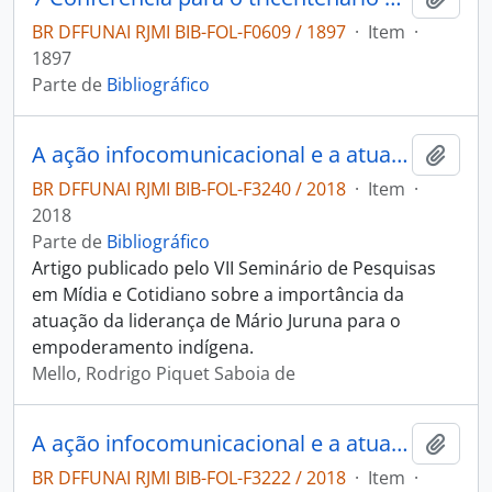
BR DFFUNAI RJMI BIB-FOL-F0609 / 1897
·
Item
·
1897
Parte de
Bibliográfico
A ação infocomunicacional e a atuação de Mário Juruna para a emancipação política dos povos indígenas
Adici
BR DFFUNAI RJMI BIB-FOL-F3240 / 2018
·
Item
·
2018
Parte de
Bibliográfico
Artigo publicado pelo VII Seminário de Pesquisas
em Mídia e Cotidiano sobre a importância da
atuação da liderança de Mário Juruna para o
empoderamento indígena.
Mello, Rodrigo Piquet Saboia de
A ação infocomunicacional e a atuação de Mário Juruna para a emancipação política dos povos indígenas
Adici
BR DFFUNAI RJMI BIB-FOL-F3222 / 2018
·
Item
·