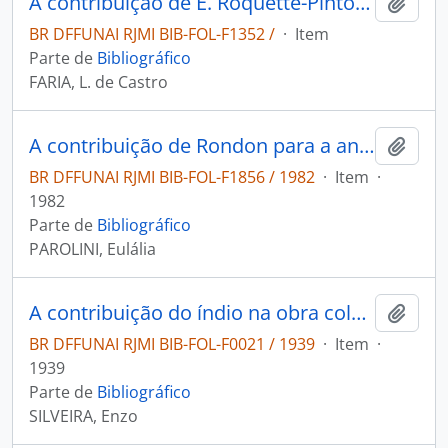
A contribuição de E. Roquette-Pinto para a antropologia brasileira
Adici
BR DFFUNAI RJMI BIB-FOL-F1352 /
·
Item
Parte de
Bibliográfico
FARIA, L. de Castro
A contribuição de Rondon para a antropologia brasileira
Adici
BR DFFUNAI RJMI BIB-FOL-F1856 / 1982
·
Item
·
1982
Parte de
Bibliográfico
PAROLINI, Eulália
A contribuição do índio na obra colonizadora do Brasil
Adici
BR DFFUNAI RJMI BIB-FOL-F0021 / 1939
·
Item
·
1939
Parte de
Bibliográfico
SILVEIRA, Enzo