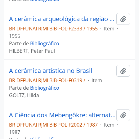
A cerâmica arqueológica da região de oriximiná
Adici
BR DFFUNAI RJMI BIB-FOL-F2333 / 1955
·
Item
·
1955
Parte de
Bibliográfico
HILBERT, Peter Paul
A cerâmica artística no Brasil
Adici
BR DFFUNAI RJMI BIB-FOL-F0319 /
·
Item
Parte de
Bibliográfico
GOLTZ, Hilda
A Ciência dos Mebengôkre: alternativas contra a destruição.
Adici
BR DFFUNAI RJMI BIB-FOL-F2002 / 1987
·
Item
·
1987