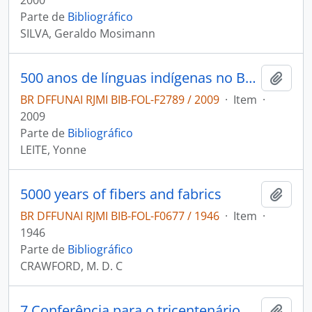
2000
Parte de
Bibliográfico
SILVA, Geraldo Mosimann
500 anos de línguas indígenas no Brasil
Adici
BR DFFUNAI RJMI BIB-FOL-F2789 / 2009
·
Item
·
2009
Parte de
Bibliográfico
LEITE, Yonne
5000 years of fibers and fabrics
Adici
BR DFFUNAI RJMI BIB-FOL-F0677 / 1946
·
Item
·
1946
Parte de
Bibliográfico
CRAWFORD, M. D. C
7 Conferência para o tricentenário de Anchieta
Adici