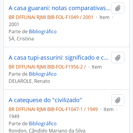
A casa guarani: notas comparativas sobre modelos espaciais.
Adici
BR DFFUNAI RJMI BIB-FOL-F1049 / 2001
·
Item
·
2001
Parte de
Bibliográfico
SÁ, Cristina
A casa tupi-assurini: significado e construção.
Adici
BR DFFUNAI RJMI BIB-FOL-F1956-2 /
·
Item
Parte de
Bibliográfico
DELAROLE, Renato
A catequese do "civilizado"
Adici
BR DFFUNAI RJMI BIB-FOL-F1047-1 / 1949
·
Item
·
1949
Parte de
Bibliográfico
Rondon, Cândido Mariano da Silva