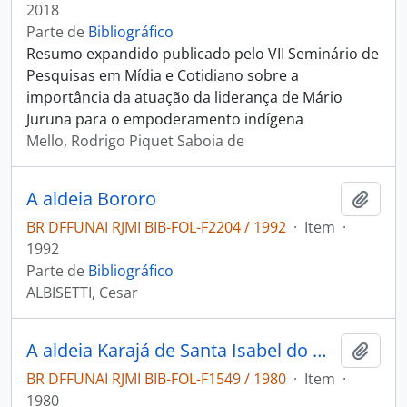
2018
Parte de
Bibliográfico
Resumo expandido publicado pelo VII Seminário de
Pesquisas em Mídia e Cotidiano sobre a
importância da atuação da liderança de Mário
Juruna para o empoderamento indígena
Mello, Rodrigo Piquet Saboia de
A aldeia Bororo
Adici
BR DFFUNAI RJMI BIB-FOL-F2204 / 1992
·
Item
·
1992
Parte de
Bibliográfico
ALBISETTI, Cesar
A aldeia Karajá de Santa Isabel do Morro
Adici
BR DFFUNAI RJMI BIB-FOL-F1549 / 1980
·
Item
·
1980