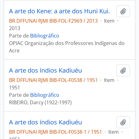
A arte do Kene: a arte dos Huni Kui.
Adici
BR DFFUNAI RJMI BIB-FOL-F2969 / 2013
·
Item
·
2013
Parte de
Bibliográfico
OPIAC Organização dos Professores Indígenas do
Acre
A arte dos índios Kadiuéu
Adici
BR DFFUNAI RJMI BIB-FOL-F0538 / 1951
·
Item
·
1951
Parte de
Bibliográfico
RIBEIRO, Darcy (1922-1997)
A arte dos índios Kadiuéu
Adici
BR DFFUNAI RJMI BIB-FOL-F0538-1 / 1951
·
Item
·