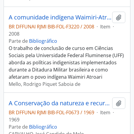
A comunidade indígena Waimiri-Atroari e a atuação da FUNAI nos anos da Ditadura Militar
Adici
BR DFFUNAI RJMI BIB-FOL-F3220 / 2008
·
Item
·
2008
Parte de
Bibliográfico
O trabalho de conclusão de curso em Ciências
Sociais pela Universidade Federal Fluminense (UFF)
aborda as políticas indigenistas implementados
durante a Ditadura Militar brasileira e como
afetaram o povo indígena Waimiri Atroari
Mello, Rodrigo Piquet Saboia de
A Conservação da natureza e recursos naturais no mundo e no Brasil
Adici
BR DFFUNAI RJMI BIB-FOL-F0673 / 1969
·
Item
·
1969
Parte de
Bibliográfico