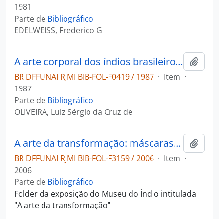
1981
Parte de
Bibliográfico
EDELWEISS, Frederico G
A arte corporal dos índios brasileiros e a body-art nos anos 60 e 70
Adici
BR DFFUNAI RJMI BIB-FOL-F0419 / 1987
·
Item
·
1987
Parte de
Bibliográfico
OLIVEIRA, Luiz Sérgio da Cruz de
A arte da transformação: máscaras e rituais indígenas.
Adici
BR DFFUNAI RJMI BIB-FOL-F3159 / 2006
·
Item
·
2006
Parte de
Bibliográfico
Folder da exposição do Museu do Índio intitulada
"A arte da transformação"