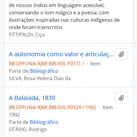
de nossos índios em linguagem acessível,
conservando o tom mágico e a poesia, com
ilustrações inspiradas nas culturas indígenas de
onde foram transcritos
FITTIPALDI, Ciça
A autonomia como valor e articulação de possibilidades: o movimento dos professores indígenas do Amazonas, de Roraima e do Acre e a construção de uma política de educação escolar indígena.
Adici
BR DFFUNAI RJMI BIB-FOL-F0771 /
·
Item
Parte de
Bibliográfico
SILVA, Rosa Helena Dias da
A Balaiada, 1839
Adici
BR DFFUNAI RJMI BIB-FOL-F0324 / 1942
·
Item
·
1942
Parte de
Bibliográfico
OTÁVIO, Rodrigo