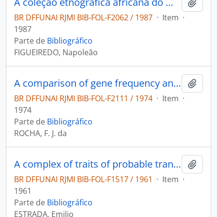
A coleção etnográfica africana do Museu Paraense Emílio Goeldi: (Nota prévia).
Adici
BR DFFUNAI RJMI BIB-FOL-F2062 / 1987
·
Item
·
1987
Parte de
Bibliográfico
FIGUEIREDO, Napoleão
A comparison of gene frequency and anthropometric distance matrices in seven villages of from indian tribes
Adici
BR DFFUNAI RJMI BIB-FOL-F2111 / 1974
·
Item
·
1974
Parte de
Bibliográfico
ROCHA, F. J. da
A complex of traits of probable transpacific origin on the coast of Ecuador
Adici
BR DFFUNAI RJMI BIB-FOL-F1517 / 1961
·
Item
·
1961
Parte de
Bibliográfico
ESTRADA, Emilio