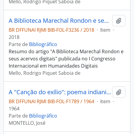
Mello, Rodrigo Piquet Saboia de
A Biblioteca Marechal Rondon e seus acervos digitais
Adici
BR DFFUNAI RJMI BIB-FOL-F3236 / 2018
·
Item
·
2018
Parte de
Bibliográfico
Resumo do artigo "A Biblioteca Marechal Rondon e
seus acervos digitais" publicada no I Congresso
Internacional em Humanidades Digitais
Mello, Rodrigo Piquet Saboia de
A "Canção do exílio": poema indianista.
Adici
BR DFFUNAI RJMI BIB-FOL-F1789 / 1964
·
Item
·
1964
Parte de
Bibliográfico
MONTELLO, José