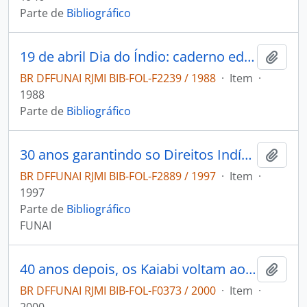
Parte de
Bibliográfico
19 de abril Dia do Índio: caderno educativo sugestões de atividades.
Adici
BR DFFUNAI RJMI BIB-FOL-F2239 / 1988
·
Item
·
1988
Parte de
Bibliográfico
30 anos garantindo so Direitos Indígenas
Adici
BR DFFUNAI RJMI BIB-FOL-F2889 / 1997
·
Item
·
1997
Parte de
Bibliográfico
FUNAI
40 anos depois, os Kaiabi voltam ao centro do mundo
Adici
BR DFFUNAI RJMI BIB-FOL-F0373 / 2000
·
Item
·