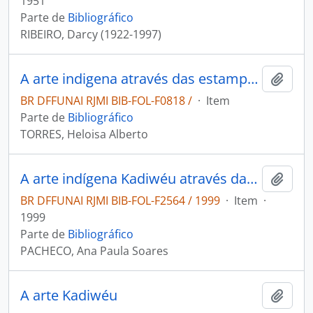
1951
Parte de
Bibliográfico
RIBEIRO, Darcy (1922-1997)
A arte indigena através das estampas da viagem filosófica realizada pelo sábio naturalista Dr. Alexandre Rodrigues Ferreira: convite para a conferência
Adici
BR DFFUNAI RJMI BIB-FOL-F0818 /
·
Item
Parte de
Bibliográfico
TORRES, Heloisa Alberto
A arte indígena Kadiwéu através das coleções etnográficas
Adici
BR DFFUNAI RJMI BIB-FOL-F2564 / 1999
·
Item
·
1999
Parte de
Bibliográfico
PACHECO, Ana Paula Soares
A arte Kadiwéu
Adici