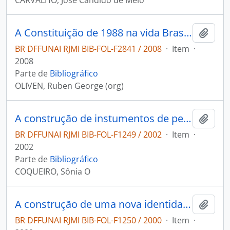
CARVALHO, José Candido de Melo
A Constituição de 1988 na vida Brasileira
Adici
BR DFFUNAI RJMI BIB-FOL-F2841 / 2008
·
Item
·
2008
Parte de
Bibliográfico
OLIVEN, Ruben George (org)
A construção de instumentos de pesquisa para a documentação do SPI e a busca de novas formas de acesso e diálogo
Adici
BR DFFUNAI RJMI BIB-FOL-F1249 / 2002
·
Item
·
2002
Parte de
Bibliográfico
COQUEIRO, Sônia O
A construção de uma nova identidade: o processo de revitalização e modernização do Museu do Índio
Adici
BR DFFUNAI RJMI BIB-FOL-F1250 / 2000
·
Item
·