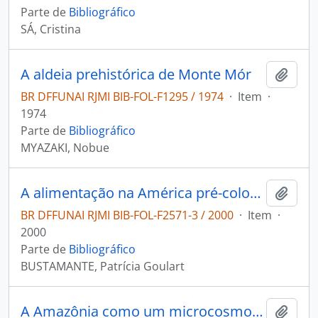
Parte de
Bibliográfico
SÁ, Cristina
A aldeia prehistórica de Monte Mór
Adici
BR DFFUNAI RJMI BIB-FOL-F1295 / 1974
·
Item
·
1974
Parte de
Bibliográfico
MYAZAKI, Nobue
A alimentação na América pré-colombiana
Adici
BR DFFUNAI RJMI BIB-FOL-F2571-3 / 2000
·
Item
·
2000
Parte de
Bibliográfico
BUSTAMANTE, Patrícia Goulart
A Amazônia como um microcosmo: populações indígenas.
Adici