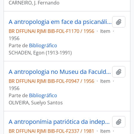
CARNEIRO, J. Fernando
A antropologia em face da psicanálise
Adici
BR DFFUNAI RJMI BIB-FOL-F1170 / 1956
·
Item
·
1956
Parte de
Bibliográfico
SCHADEN, Egon (1913-1991)
A antropologia no Museu da Faculdade Nacional de Odontologia
Adici
BR DFFUNAI RJMI BIB-FOL-F0947 / 1956
·
Item
·
1956
Parte de
Bibliográfico
OLIVEIRA, Suelyo Santos
A antroponímia patriótica da independência
Adici
BR DFFUNAI RJMI BIB-FOL-F2337 / 1981
·
Item
·