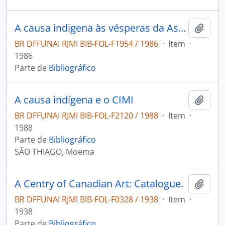
A causa indigena às vésperas da Assembléia Nacional Constituinte: desafios e perspectivas pastorais.
Adici
BR DFFUNAI RJMI BIB-FOL-F1954 / 1986
·
Item
·
1986
Parte de
Bibliográfico
A causa indígena e o CIMI
Adici
BR DFFUNAI RJMI BIB-FOL-F2120 / 1988
·
Item
·
1988
Parte de
Bibliográfico
SÃO THIAGO, Moema
A Centry of Canadian Art: Catalogue.
Adici
BR DFFUNAI RJMI BIB-FOL-F0328 / 1938
·
Item
·
1938
Parte de
Bibliográfico