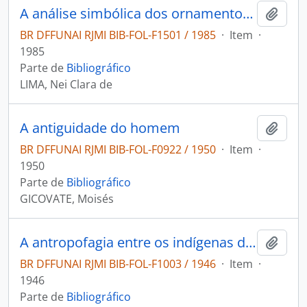
A análise simbólica dos ornamentos Suyá
Adici
BR DFFUNAI RJMI BIB-FOL-F1501 / 1985
·
Item
·
1985
Parte de
Bibliográfico
LIMA, Nei Clara de
A antiguidade do homem
Adici
BR DFFUNAI RJMI BIB-FOL-F0922 / 1950
·
Item
·
1950
Parte de
Bibliográfico
GICOVATE, Moisés
A antropofagia entre os indígenas do Brasil
Adici
BR DFFUNAI RJMI BIB-FOL-F1003 / 1946
·
Item
·
1946
Parte de
Bibliográfico