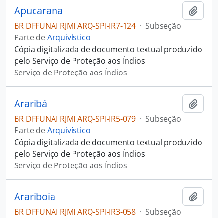
Apucarana
Adici
BR DFFUNAI RJMI ARQ-SPI-IR7-124
·
Subseção
Parte de
Arquivístico
Cópia digitalizada de documento textual produzido
pelo Serviço de Proteção aos Índios
Serviço de Proteção aos Índios
Araribá
Adici
BR DFFUNAI RJMI ARQ-SPI-IR5-079
·
Subseção
Parte de
Arquivístico
Cópia digitalizada de documento textual produzido
pelo Serviço de Proteção aos Índios
Serviço de Proteção aos Índios
Arariboia
Adici
BR DFFUNAI RJMI ARQ-SPI-IR3-058
·
Subseção