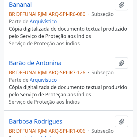
Bananal
Adici
BR DFFUNAI RJMI ARQ-SPI-IR6-080
·
Subseção
Parte de
Arquivístico
Cópia digitalizada de documento textual produzido
pelo Serviço de Proteção aos Índios
Serviço de Proteção aos Índios
Barão de Antonina
Adici
BR DFFUNAI RJMI ARQ-SPI-IR7-126
·
Subseção
Parte de
Arquivístico
Cópia digitalizada de documento textual produzido
pelo Serviço de Proteção aos Índios
Serviço de Proteção aos Índios
Barbosa Rodrigues
Adici
BR DFFUNAI RJMI ARQ-SPI-IR1-006
·
Subseção