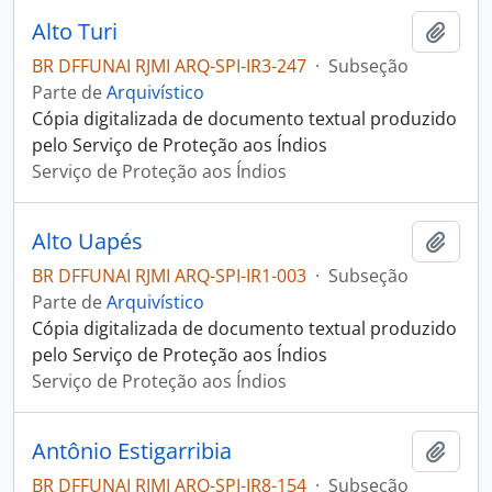
Alto Turi
Adici
BR DFFUNAI RJMI ARQ-SPI-IR3-247
·
Subseção
Parte de
Arquivístico
Cópia digitalizada de documento textual produzido
pelo Serviço de Proteção aos Índios
Serviço de Proteção aos Índios
Alto Uapés
Adici
BR DFFUNAI RJMI ARQ-SPI-IR1-003
·
Subseção
Parte de
Arquivístico
Cópia digitalizada de documento textual produzido
pelo Serviço de Proteção aos Índios
Serviço de Proteção aos Índios
Antônio Estigarribia
Adici
BR DFFUNAI RJMI ARQ-SPI-IR8-154
·
Subseção