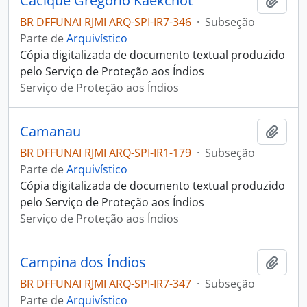
Cacique Gregório Kaekchot
Adici
BR DFFUNAI RJMI ARQ-SPI-IR7-346
·
Subseção
Parte de
Arquivístico
Cópia digitalizada de documento textual produzido
pelo Serviço de Proteção aos Índios
Serviço de Proteção aos Índios
Camanau
Adici
BR DFFUNAI RJMI ARQ-SPI-IR1-179
·
Subseção
Parte de
Arquivístico
Cópia digitalizada de documento textual produzido
pelo Serviço de Proteção aos Índios
Serviço de Proteção aos Índios
Campina dos Índios
Adici
BR DFFUNAI RJMI ARQ-SPI-IR7-347
·
Subseção
Parte de
Arquivístico