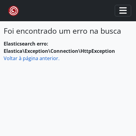
Skip to main content
Togg
Foi encontrado um erro na busca
Elasticsearch erro:
Elastica\Exception\Connection\HttpException
Voltar à página anterior.