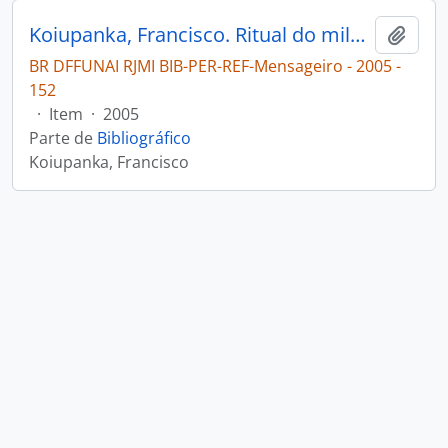
Koiupanka, Francisco. Ritual do milho, mandioca e murici [Mensageiro]
Adici
BR DFFUNAI RJMI BIB-PER-REF-Mensageiro - 2005 -
152
·
Item
·
2005
Parte de
Bibliográfico
Koiupanka, Francisco