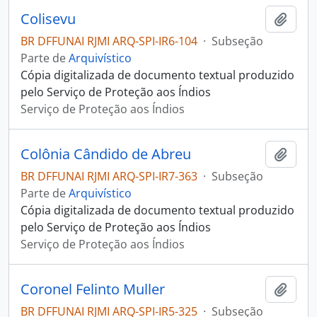
Colisevu
Adici
BR DFFUNAI RJMI ARQ-SPI-IR6-104
·
Subseção
Parte de
Arquivístico
Cópia digitalizada de documento textual produzido
pelo Serviço de Proteção aos Índios
Serviço de Proteção aos Índios
Colônia Cândido de Abreu
Adici
BR DFFUNAI RJMI ARQ-SPI-IR7-363
·
Subseção
Parte de
Arquivístico
Cópia digitalizada de documento textual produzido
pelo Serviço de Proteção aos Índios
Serviço de Proteção aos Índios
Coronel Felinto Muller
Adici
BR DFFUNAI RJMI ARQ-SPI-IR5-325
·
Subseção