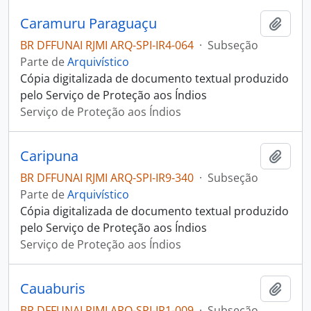
Caramuru Paraguaçu
Adici
BR DFFUNAI RJMI ARQ-SPI-IR4-064
·
Subseção
Parte de
Arquivístico
Cópia digitalizada de documento textual produzido
pelo Serviço de Proteção aos Índios
Serviço de Proteção aos Índios
Caripuna
Adici
BR DFFUNAI RJMI ARQ-SPI-IR9-340
·
Subseção
Parte de
Arquivístico
Cópia digitalizada de documento textual produzido
pelo Serviço de Proteção aos Índios
Serviço de Proteção aos Índios
Cauaburis
Adici
BR DFFUNAI RJMI ARQ-SPI-IR1-009
·
Subseção