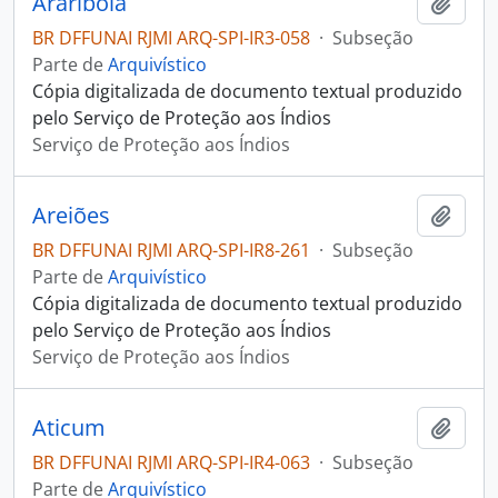
Arariboia
Adici
BR DFFUNAI RJMI ARQ-SPI-IR3-058
·
Subseção
Parte de
Arquivístico
Cópia digitalizada de documento textual produzido
pelo Serviço de Proteção aos Índios
Serviço de Proteção aos Índios
Areiões
Adici
BR DFFUNAI RJMI ARQ-SPI-IR8-261
·
Subseção
Parte de
Arquivístico
Cópia digitalizada de documento textual produzido
pelo Serviço de Proteção aos Índios
Serviço de Proteção aos Índios
Aticum
Adici
BR DFFUNAI RJMI ARQ-SPI-IR4-063
·
Subseção
Parte de
Arquivístico