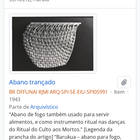
Abano trançado
Adici
BR DFFUNAI RJMI ARQ-SPI-SE-EIU-SPI05991
·
Item
·
1943
Parte de
Arquivístico
“Abano de fogo também usado para servir
alimentos, e como instrumento ritual nas danças
do Ritual do Culto aos Mortos.” [Legenda da
prancha do artigo] “Barukua – abano para fogo,