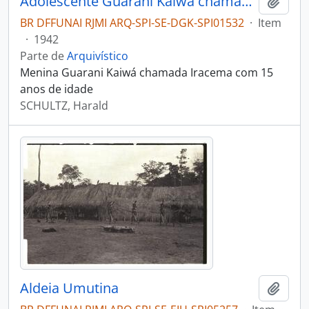
Adolescente Guarani Kaiwá chamada Iracema
Adici
BR DFFUNAI RJMI ARQ-SPI-SE-DGK-SPI01532
·
Item
·
1942
Parte de
Arquivístico
Menina Guarani Kaiwá chamada Iracema com 15
anos de idade
SCHULTZ, Harald
Aldeia Umutina
Adici