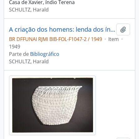
Casa de Xavier, índio Terena
SCHULTZ, Harald
A criação dos homens: lenda dos índios Umutina.
Adici
BR DFFUNAI RJMI BIB-FOL-F1047-2 / 1949
·
Item
·
1949
Parte de
Bibliográfico
SCHULTZ, Harald