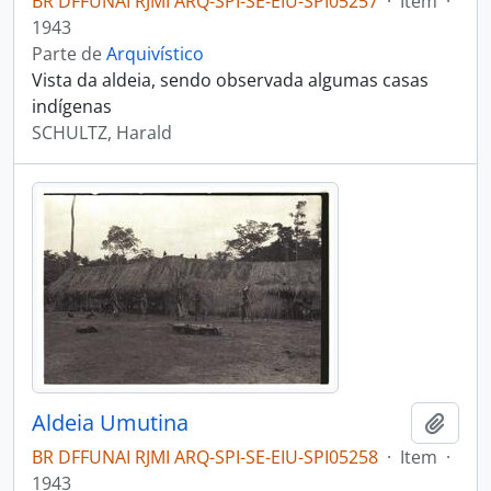
BR DFFUNAI RJMI ARQ-SPI-SE-EIU-SPI05257
·
Item
·
1943
Parte de
Arquivístico
Vista da aldeia, sendo observada algumas casas
indígenas
SCHULTZ, Harald
Aldeia Umutina
Adici
BR DFFUNAI RJMI ARQ-SPI-SE-EIU-SPI05258
·
Item
·
1943