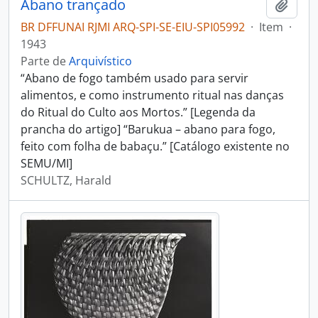
Abano trançado
Adici
BR DFFUNAI RJMI ARQ-SPI-SE-EIU-SPI05992
·
Item
·
1943
Parte de
Arquivístico
“Abano de fogo também usado para servir
alimentos, e como instrumento ritual nas danças
do Ritual do Culto aos Mortos.” [Legenda da
prancha do artigo] “Barukua – abano para fogo,
feito com folha de babaçu.” [Catálogo existente no
SEMU/MI]
SCHULTZ, Harald