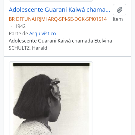
Adolescente Guarani Kaiwá chamada Etelvina
Adici
BR DFFUNAI RJMI ARQ-SPI-SE-DGK-SPI01514
·
Item
·
1942
Parte de
Arquivístico
Adolescente Guarani Kaiwá chamada Etelvina
SCHULTZ, Harald