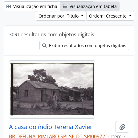
Visualização em ficha
Visualização em tabela
Ordenar por: Título
Ordem: Crescente
3091 resultados com objetos digitais
Exibir resultados com objetos digitais
A casa do índio Terena Xavier
Adici
BR DFFUNAI RJMI ARQ-SPI-SE-DT-SPI00972
·
Item
·