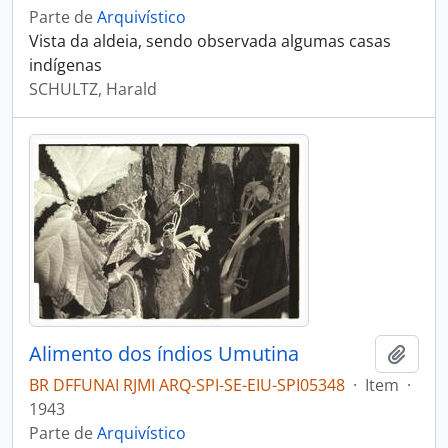
Parte de
Arquivístico
Vista da aldeia, sendo observada algumas casas
indígenas
SCHULTZ, Harald
Alimento dos índios Umutina
Adici
BR DFFUNAI RJMI ARQ-SPI-SE-EIU-SPI05348
·
Item
·
1943
Parte de
Arquivístico