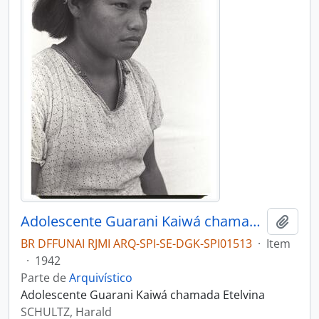
Adolescente Guarani Kaiwá chamada Etelvina
Adici
BR DFFUNAI RJMI ARQ-SPI-SE-DGK-SPI01513
·
Item
·
1942
Parte de
Arquivístico
Adolescente Guarani Kaiwá chamada Etelvina
SCHULTZ, Harald