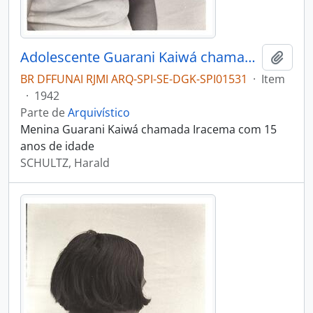
Adolescente Guarani Kaiwá chamada Iracema
Adici
BR DFFUNAI RJMI ARQ-SPI-SE-DGK-SPI01531
·
Item
·
1942
Parte de
Arquivístico
Menina Guarani Kaiwá chamada Iracema com 15
anos de idade
SCHULTZ, Harald