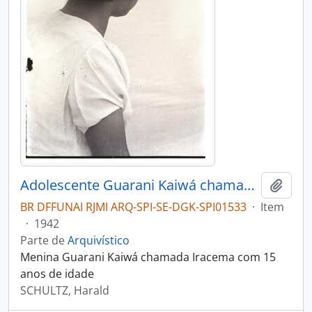
Adolescente Guarani Kaiwá chamada Iracema
Adici
BR DFFUNAI RJMI ARQ-SPI-SE-DGK-SPI01533
·
Item
·
1942
Parte de
Arquivístico
Menina Guarani Kaiwá chamada Iracema com 15
anos de idade
SCHULTZ, Harald