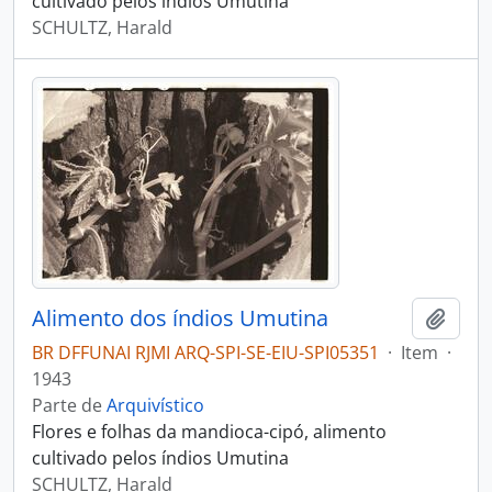
cultivado pelos índios Umutina
SCHULTZ, Harald
Alimento dos índios Umutina
Adici
BR DFFUNAI RJMI ARQ-SPI-SE-EIU-SPI05351
·
Item
·
1943
Parte de
Arquivístico
Flores e folhas da mandioca-cipó, alimento
cultivado pelos índios Umutina
SCHULTZ, Harald