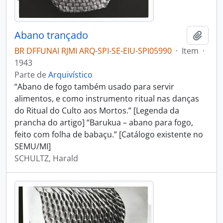
Abano trançado
Adici
BR DFFUNAI RJMI ARQ-SPI-SE-EIU-SPI05990
·
Item
·
1943
Parte de
Arquivístico
“Abano de fogo também usado para servir
alimentos, e como instrumento ritual nas danças
do Ritual do Culto aos Mortos.” [Legenda da
prancha do artigo] “Barukua – abano para fogo,
feito com folha de babaçu.” [Catálogo existente no
SEMU/MI]
SCHULTZ, Harald