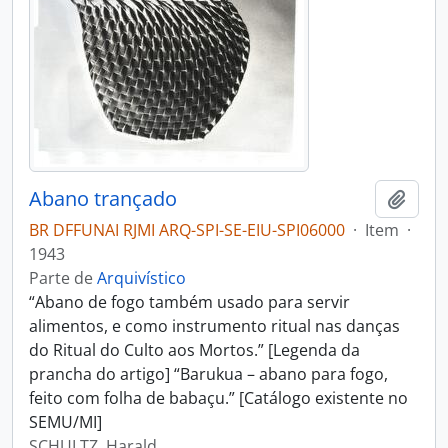
Abano trançado
Adici
BR DFFUNAI RJMI ARQ-SPI-SE-EIU-SPI06000
·
Item
·
1943
Parte de
Arquivístico
“Abano de fogo também usado para servir
alimentos, e como instrumento ritual nas danças
do Ritual do Culto aos Mortos.” [Legenda da
prancha do artigo] “Barukua – abano para fogo,
feito com folha de babaçu.” [Catálogo existente no
SEMU/MI]
SCHULTZ, Harald