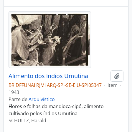
Alimento dos índios Umutina
Adici
BR DFFUNAI RJMI ARQ-SPI-SE-EIU-SPI05347
·
Item
·
1943
Parte de
Arquivístico
Flores e folhas da mandioca-cipó, alimento
cultivado pelos índios Umutina
SCHULTZ, Harald