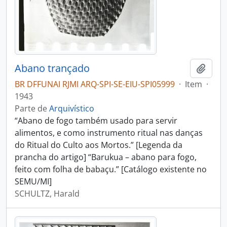
Abano trançado
Adici
BR DFFUNAI RJMI ARQ-SPI-SE-EIU-SPI05999
·
Item
·
1943
Parte de
Arquivístico
“Abano de fogo também usado para servir
alimentos, e como instrumento ritual nas danças
do Ritual do Culto aos Mortos.” [Legenda da
prancha do artigo] “Barukua – abano para fogo,
feito com folha de babaçu.” [Catálogo existente no
SEMU/MI]
SCHULTZ, Harald