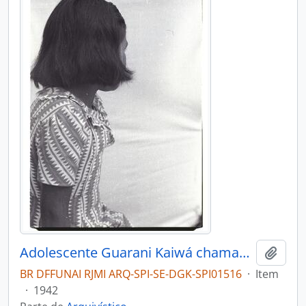
Adolescente Guarani Kaiwá chamada Etelvina
Adici
BR DFFUNAI RJMI ARQ-SPI-SE-DGK-SPI01516
·
Item
·
1942