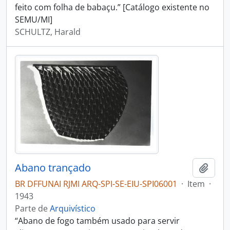
feito com folha de babaçu.” [Catálogo existente no
SEMU/MI]
SCHULTZ, Harald
Abano trançado
Adici
BR DFFUNAI RJMI ARQ-SPI-SE-EIU-SPI06001
·
Item
·
1943
Parte de
Arquivístico
“Abano de fogo também usado para servir