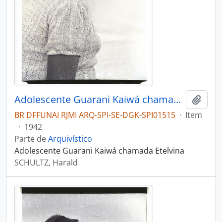
Adolescente Guarani Kaiwá chamada Etelvina
Adici
BR DFFUNAI RJMI ARQ-SPI-SE-DGK-SPI01515
·
Item
·
1942
Parte de
Arquivístico
Adolescente Guarani Kaiwá chamada Etelvina
SCHULTZ, Harald