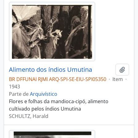
Alimento dos índios Umutina
Adici
BR DFFUNAI RJMI ARQ-SPI-SE-EIU-SPI05350
·
Item
·
1943
Parte de
Arquivístico
Flores e folhas da mandioca-cipó, alimento
cultivado pelos índios Umutina
SCHULTZ, Harald