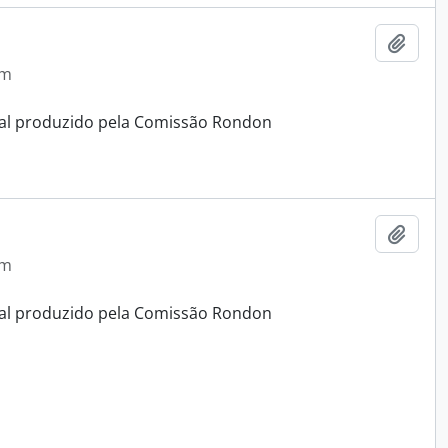
Adici
em
ual produzido pela Comissão Rondon
Adici
em
ual produzido pela Comissão Rondon