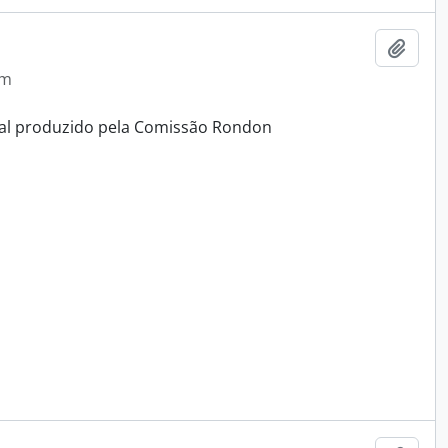
Adici
em
ual produzido pela Comissão Rondon