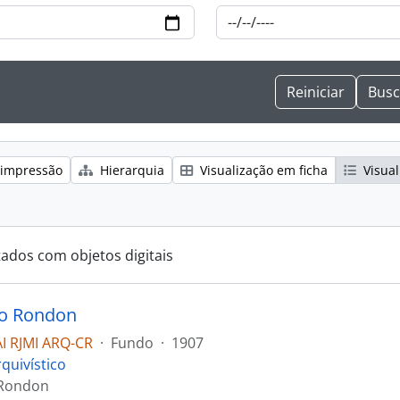
 impressão
Hierarquia
Visualização em ficha
Visual
tados com objetos digitais
o Rondon
I RJMI ARQ-CR
·
Fundo
·
1907
quivístico
Rondon