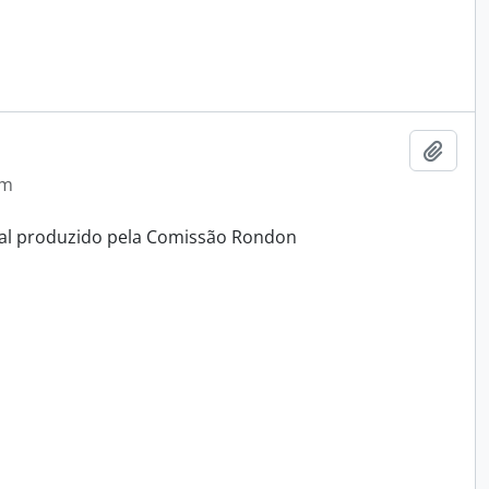
Adici
em
ual produzido pela Comissão Rondon