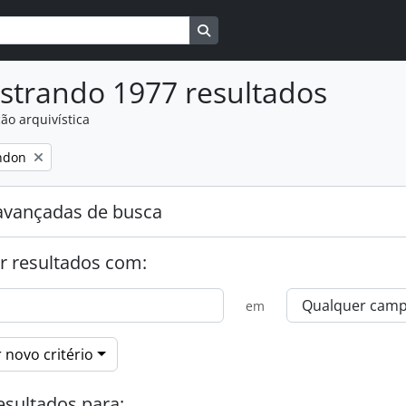
Busque na página de navegaçã
strando 1977 resultados
ão arquivística
:
ndon
avançadas de busca
r resultados com:
em
 novo critério
esultados para: