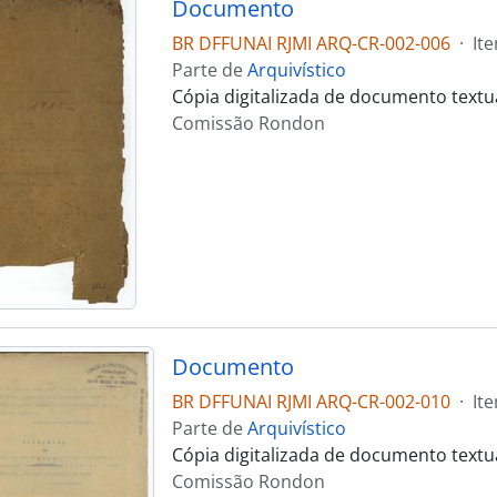
Documento
BR DFFUNAI RJMI ARQ-CR-002-006
·
It
Parte de
Arquivístico
Cópia digitalizada de documento text
Comissão Rondon
Documento
BR DFFUNAI RJMI ARQ-CR-002-010
·
It
Parte de
Arquivístico
Cópia digitalizada de documento text
Comissão Rondon