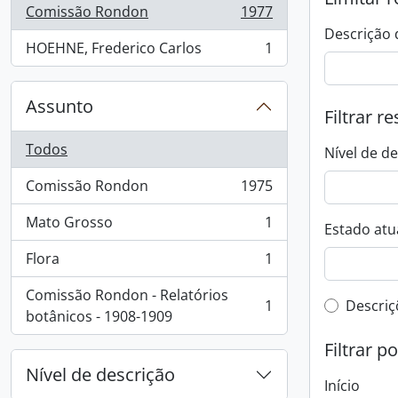
Comissão Rondon
1977
, 1977 resultados
Descrição 
HOEHNE, Frederico Carlos
1
, 1 resultados
Assunto
Filtrar r
Todos
Nível de d
Comissão Rondon
1975
, 1975 resultados
Mato Grosso
1
Estado atua
, 1 resultados
Flora
1
, 1 resultados
Comissão Rondon - Relatórios
Filtro 
1
Descriç
, 1 resultados
botânicos - 1908-1909
Filtrar p
Nível de descrição
Início