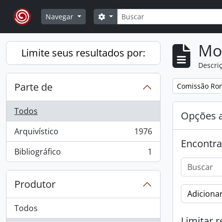
Skip to main content
Buscar
Opções de busca
Navegar
Mo
Limite seus resultados por:
Descriç
Parte de
Remover filtro
Comissão Ro
Todos
Opções 
Arquivístico
1976
, 1976 resultados
Encontra
Bibliográfico
1
, 1 resultados
Produtor
Adicionar
Todos
Limitar r