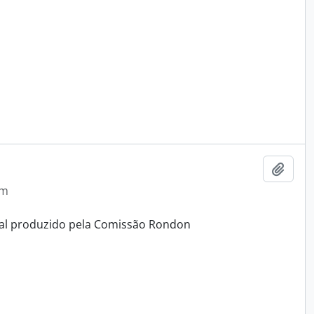
Adici
em
ual produzido pela Comissão Rondon