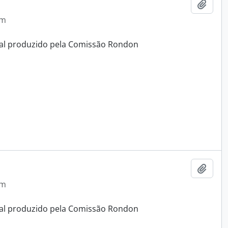
Adici
em
ual produzido pela Comissão Rondon
Adici
em
ual produzido pela Comissão Rondon