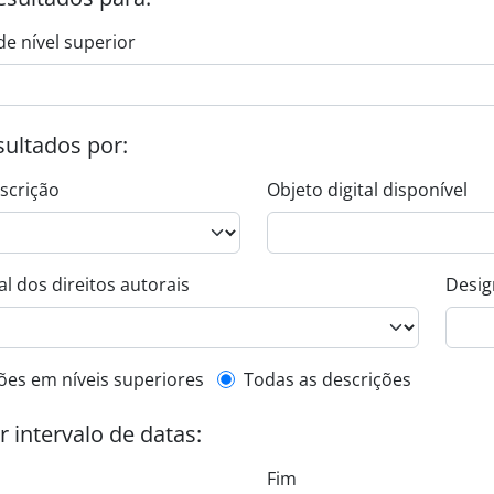
de nível superior
esultados por:
escrição
Objeto digital disponível
l dos direitos autorais
Desig
de descrição de nível superior
ões em níveis superiores
Todas as descrições
or intervalo de datas:
Fim