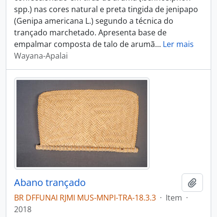
spp.) nas cores natural e preta tingida de jenipapo
(Genipa americana L.) segundo a técnica do
trançado marchetado. Apresenta base de
empalmar composta de talo de arumã
…
Ler mais
Wayana-Apalai
Abano trançado
Adici
BR DFFUNAI RJMI MUS-MNPI-TRA-18.3.3
·
Item
·
2018