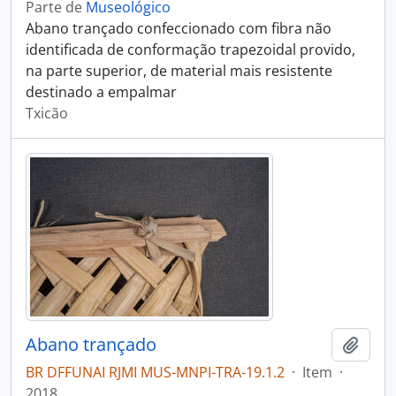
Parte de
Museológico
Abano trançado confeccionado com fibra não
identificada de conformação trapezoidal provido,
na parte superior, de material mais resistente
destinado a empalmar
Txicão
Abano trançado
Adici
BR DFFUNAI RJMI MUS-MNPI-TRA-19.1.2
·
Item
·
2018