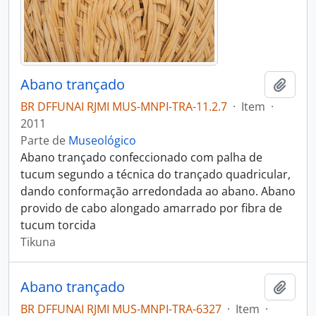
Abano trançado
Adici
BR DFFUNAI RJMI MUS-MNPI-TRA-11.2.7
·
Item
·
2011
Parte de
Museológico
Abano trançado confeccionado com palha de
tucum segundo a técnica do trançado quadricular,
dando conformação arredondada ao abano. Abano
provido de cabo alongado amarrado por fibra de
tucum torcida
Tikuna
Abano trançado
Adici
BR DFFUNAI RJMI MUS-MNPI-TRA-6327
·
Item
·