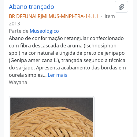
Abano trançado
Adici
BR DFFUNAI RJMI MUS-MNPI-TRA-14.1.1
·
Item
·
2013
Parte de
Museológico
Abano de conformação retangular confeccionado
com fibra descascada de arumã (Ischnosiphon
spp.) na cor natural e tingida de preto de jenipapo
(Genipa americana L.), trançada segundo a técnica
do sarjado. Apresenta acabamento das bordas em
ourela simples
…
Ler mais
Wayana