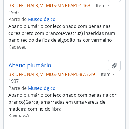
BR DFFUNAI RJMI MUS-MNPI-APL-1468
·
Item
·
1950
Parte de
Museológico
Abano plumário confeccionado com penas nas
cores preto com branco(Avestruz) inseridas num
pano tecido de fios de algodão na cor vermelho
Kadiweu
Abano plumário
Adici
BR DFFUNAI RJMI MUS-MNPI-APL-87.7.49
·
Item
·
1987
Parte de
Museológico
Abano plumário confeccionado com penas na cor
branco(Garça) amarradas em uma vareta de
madeira com fio de fibra
Kaxinawá