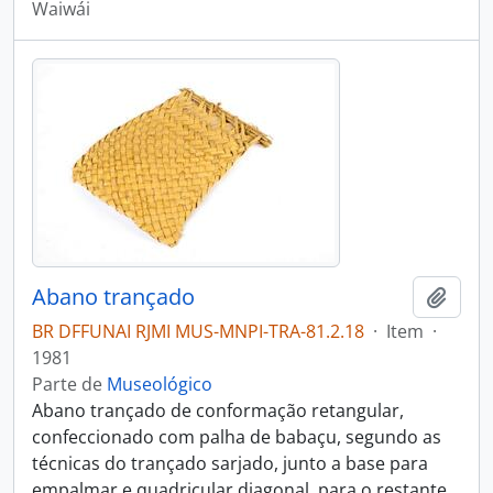
Waiwái
Abano trançado
Adici
BR DFFUNAI RJMI MUS-MNPI-TRA-81.2.18
·
Item
·
1981
Parte de
Museológico
Abano trançado de conformação retangular,
confeccionado com palha de babaçu, segundo as
técnicas do trançado sarjado, junto a base para
empalmar e quadricular diagonal, para o restante