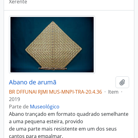
Xerente
Abano de arumã
Adici
BR DFFUNAI RJMI MUS-MNPI-TRA-20.4.36
·
Item
·
2019
Parte de
Museológico
Abano trançado em formato quadrado semelhante
a uma pequena esteira, provido
de uma parte mais resistente em um dos seus
cantos para empalmar.