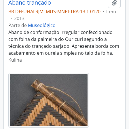
Abano trançado
Adici
BR DFFUNAI RJMI MUS-MNPI-TRA-13.1.0120
·
Item
·
2013
Parte de
Museológico
Abano de conformação irregular confeccionado
com folha da palmeira do Ouricuri segundo a
técnica do trançado sarjado. Apresenta borda com
acabamento em ourela simples no talo da folha.
Kulina