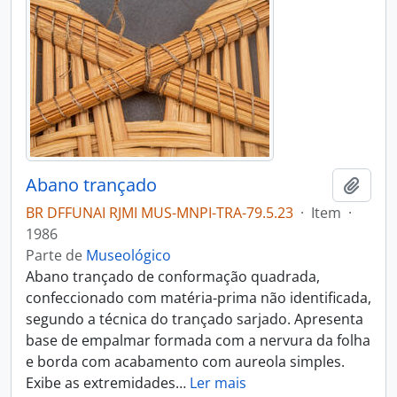
Abano trançado
Adici
BR DFFUNAI RJMI MUS-MNPI-TRA-79.5.23
·
Item
·
1986
Parte de
Museológico
Abano trançado de conformação quadrada,
confeccionado com matéria-prima não identificada,
segundo a técnica do trançado sarjado. Apresenta
base de empalmar formada com a nervura da folha
e borda com acabamento com aureola simples.
Exibe as extremidades
…
Ler mais