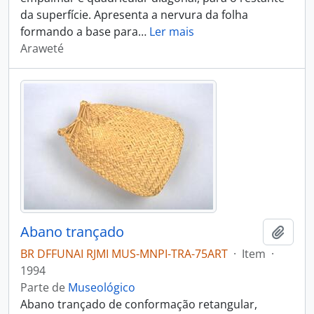
da superfície. Apresenta a nervura da folha
formando a base para
…
Ler mais
Araweté
Abano trançado
Adici
BR DFFUNAI RJMI MUS-MNPI-TRA-75ART
·
Item
·
1994
Parte de
Museológico
Abano trançado de conformação retangular,