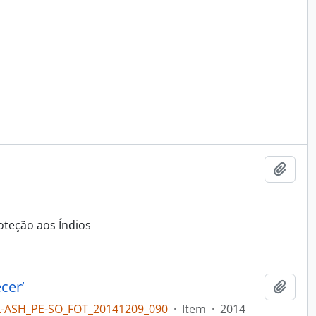
Adici
oteção aos Índios
cer’
Adici
L-ASH_PE-SO_FOT_20141209_090
·
Item
·
2014