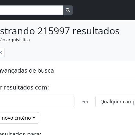
Busque na página de navegaçã
strando 215997 resultados
ão arquivística
:
avançadas de busca
r resultados com:
em
 novo critério
esultados para: