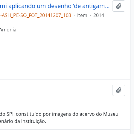
‘Mestre’ Wirita, esposa de Arecemi aplicando um desenho ‘de antigamente’ no rosto de Yara.
Adici
L-ASH_PE-SO_FOT_20141207_103
·
Item
·
2014
 Amonia.
Adici
do SPI, constituído por imagens do acervo do Museu
ário da instituição.