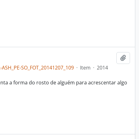
Adici
L-ASH_PE-SO_FOT_20141207_109
·
Item
·
2014
ta a forma do rosto de alguém para acrescentar algo