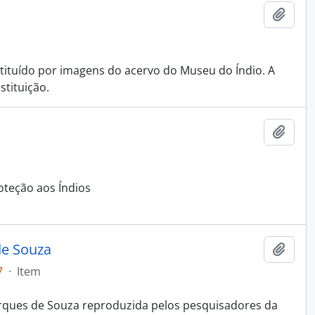
Adici
tituído por imagens do acervo do Museu do Índio. A
tituição.
Adici
oteção aos Índios
de Souza
Adici
7
·
Item
arques de Souza reproduzida pelos pesquisadores da