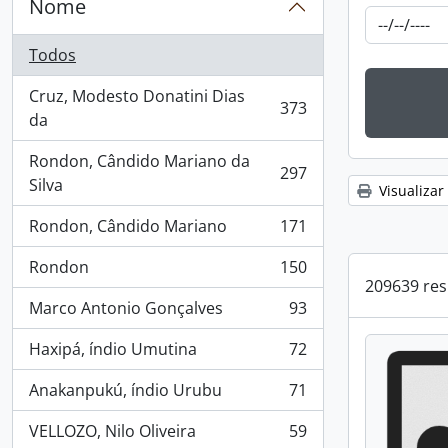
Nome
Todos
Cruz, Modesto Donatini Dias
373
, 373 resultados
da
Rondon, Cândido Mariano da
297
, 297 resultados
Silva
Visualizar
Rondon, Cândido Mariano
171
, 171 resultados
Rondon
150
, 150 resultados
209639 res
Marco Antonio Gonçalves
93
, 93 resultados
Haxipá, índio Umutina
72
, 72 resultados
Anakanpukú, índio Urubu
71
, 71 resultados
VELLOZO, Nilo Oliveira
59
, 59 resultados