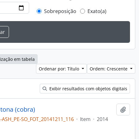
Sobreposição
Exato(a)
ização em tabela
Ordenar por: Título
Ordem: Crescente
Exibir resultados com objetos digitais
tona (cobra)
Adici
L-ASH_PE-SO_FOT_20141211_116
·
Item
·
2014