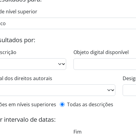
de nível superior
esultados por:
escrição
Objeto digital disponível
l dos direitos autorais
Desig
de descrição de nível superior
ões em níveis superiores
Todas as descrições
or intervalo de datas:
Fim