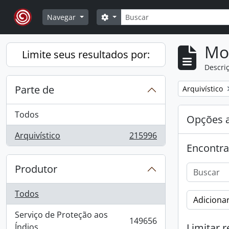
Skip to main content
Buscar
Opções de busca
Navegar
Mo
Limite seus resultados por:
Descriç
Parte de
Remover filtro
Arquivístico
Todos
Opções 
Arquivístico
215996
, 215996 resultados
Encontra
Produtor
Todos
Adicionar
Serviço de Proteção aos
149656
, 149656 resultados
Limitar r
Índios