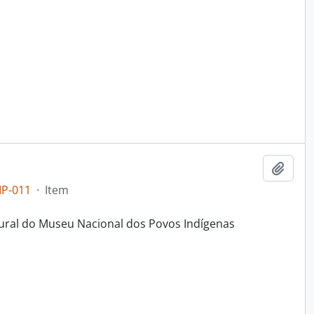
Adici
IP-011
·
Item
ltural do Museu Nacional dos Povos Indígenas