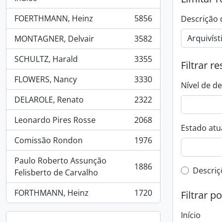
FOERTHMANN, Heinz
5856
Descrição 
, 5856 resultados
MONTAGNER, Delvair
3582
, 3582 resultados
SCHULTZ, Harald
3355
Filtrar r
, 3355 resultados
FLOWERS, Nancy
3330
, 3330 resultados
Nível de d
DELAROLE, Renato
2322
, 2322 resultados
Leonardo Pires Rosse
2068
, 2068 resultados
Estado atua
Comissão Rondon
1976
, 1976 resultados
Paulo Roberto Assunção
1886
Filtro 
Descriç
, 1886 resultados
Felisberto de Carvalho
FORTHMANN, Heinz
1720
Filtrar p
, 1720 resultados
Início