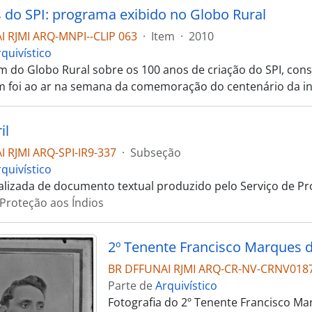
 do SPI: programa exibido no Globo Rural
 RJMI ARQ-MNPI--CLIP 063
·
Item
·
2010
quivístico
 do Globo Rural sobre os 100 anos de criação do SPI, cons
 foi ao ar na semana da comemoração do centenário da ins
il
 RJMI ARQ-SPI-IR9-337
·
Subseção
quivístico
talizada de documento textual produzido pelo Serviço de Pr
 Proteção aos Índios
2º Tenente Francisco Marques 
BR DFFUNAI RJMI ARQ-CR-NV-CRNV018
Parte de
Arquivístico
Fotografia do 2º Tenente Francisco M