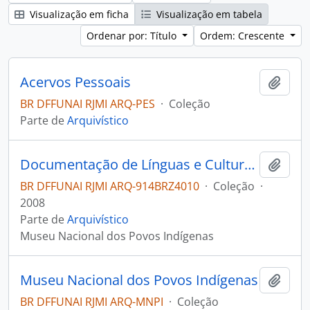
Visualização em ficha
Visualização em tabela
Ordenar por: Título
Ordem: Crescente
Acervos Pessoais
Adici
BR DFFUNAI RJMI ARQ-PES
·
Coleção
Parte de
Arquivístico
Documentação de Línguas e Culturas Indígenas Brasileiras
Adici
BR DFFUNAI RJMI ARQ-914BRZ4010
·
Coleção
·
2008
Parte de
Arquivístico
Museu Nacional dos Povos Indígenas
Museu Nacional dos Povos Indígenas
Adici
BR DFFUNAI RJMI ARQ-MNPI
·
Coleção