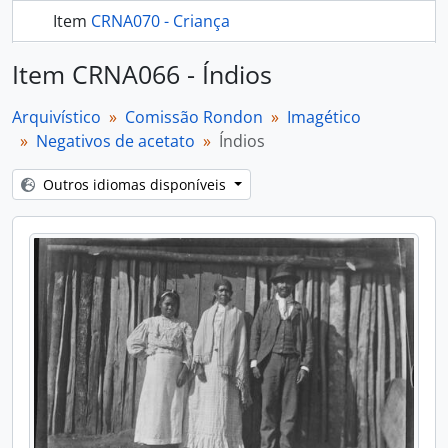
Item
CRNA070 - Criança
253 mais...
Item CRNA066 - Índios
Arquivístico
Comissão Rondon
Imagético
Negativos de acetato
Índios
Outros idiomas disponíveis