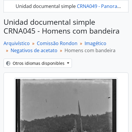
Unidad documental simple
CRNA049 - Panorama
274 más...
Unidad documental simple
CRNA045 - Homens com bandeira
Arquivístico
Comissão Rondon
Imagético
Negativos de acetato
Homens com bandeira
Otros idiomas disponibles