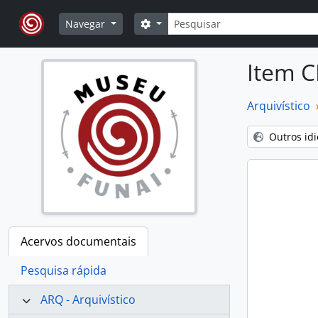
Skip to main content
Pesquisar
Opções de busca
Navegar
Item C
Arquivístico
Outros id
Acervos documentais
Pesquisa rápida
ARQ - Arquivístico