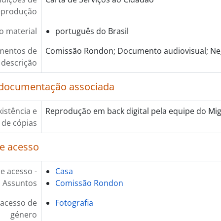
eprodução
o material
português do Brasil
mentos de
Comissão Rondon; Documento audiovisual; Neg
descrição
 documentação associada
xistência e
Reprodução em back digital pela equipe do Mig
 de cópias
e acesso
e acesso -
Casa
Assuntos
Comissão Rondon
 acesso de
Fotografia
género