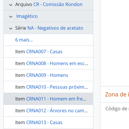
Arquivo
CR - Comissão Rondon
Imagético
Série
NA - Negativos de acetato
6 mais...
Item
CRNA007 - Casas
Item
CRNA008 - Homens em escada
Item
CRNA009 - Homens
Item
CRNA010 - Pessoas próximas a casas indígenas
Zona de 
Item
CRNA011 - Homem em frente a casa
Código de 
Item
CRNA012 - Árvores no campo
Item
CRNA013 - Casas