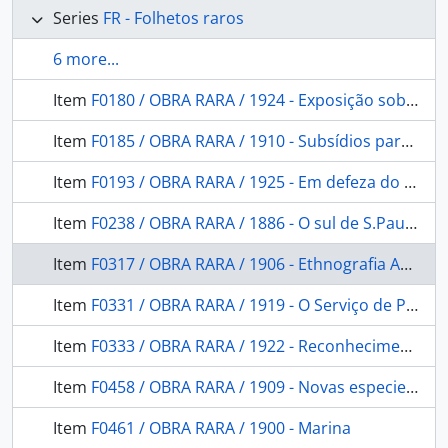
Series
FR - Folhetos raros
6 more...
Item
F0180 / OBRA RARA / 1924 - Exposição sobre as Terras da povoação indígena de São Jeronymo (Estado do Paraná) Apresentada ao. Ministro da Agricultura. pelo Dr. josé. Officio n. 374, de 25.11.1924. com 13 documentos annexos
Item
F0185 / OBRA RARA / 1910 - Subsídios para o estudo dos Kaingangues do Paraná
Item
F0193 / OBRA RARA / 1925 - Em defeza do índio e das fazendas nacionais. Discursos na Câmara a 28 de novembro, 19, 28 e 30 de Dezembro de 1924
Item
F0238 / OBRA RARA / 1886 - O sul de S.Paulo: contribuição para o estudo da geografia física desta zona da província.
Item
F0317 / OBRA RARA / 1906 - Ethnografia Americana: o exercicio da Medicina entre os indigenas da America.
Item
F0331 / OBRA RARA / 1919 - O Serviço de Proteção aos Índios e a Historia da Colonização do Brazil
Item
F0333 / OBRA RARA / 1922 - Reconhecimentos Geologicos no Valle do Amazonas: (Campanhas de 1918 e 1919) Com 17 desenhos e 57 photogravuras no texto.
Item
F0458 / OBRA RARA / 1909 - Novas especies de Aves amazônicas das collecções do Museu Goeldi (segundo os trabalhos do conselheiro Dr. Steindachner)
Item
F0461 / OBRA RARA / 1900 - Marina