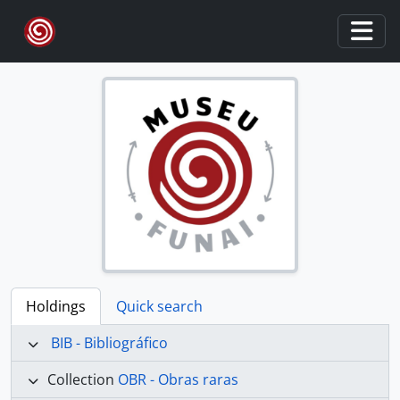
Skip to main content
Togg
Holdings
Quick search
BIB - Bibliográfico
Collection
OBR - Obras raras