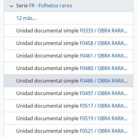
Serie
FR - Folhetos raros
12 más...
Unidad documental simple
F0333 / OBRA RARA / 1922 - Reconhecimentos Geologicos no Valle do Amazonas: (Campanhas de 1918 e 1919) Com 17 desenhos e 57 photogravuras no texto.
Unidad documental simple
F0458 / OBRA RARA / 1909 - Novas especies de Aves amazônicas das collecções do Museu Goeldi (segundo os trabalhos do conselheiro Dr. Steindachner)
Unidad documental simple
F0461 / OBRA RARA / 1900 - Marina
Unidad documental simple
F0480 / OBRA RARA / 1918 - Saneamento do Rio Branco: relatório apresentado ao Exmo. Sr. Dr. Governador do Amazonas em 26 de Out. de 1917.
Unidad documental simple
F0486 / OBRA RARA / 1908 - Elementos de gramática e dicionário de língua dos boróros- coroados de Mato Grosso
Unidad documental simple
F0497 / OBRA RARA / 1904 - Noticia sobre alguns jardins botanicos da Europa
Unidad documental simple
F0517 / OBRA RARA / 1877 - Notícia sobre a Provincia do Paraná
Unidad documental simple
F0519 / OBRA RARA / 1855 - Descrição da Costa do Brasil de Pitimbu e São Bento e de todas as Barras, Portos e Rio do Litoral da Provincia de Pernambuco: seguida de um roteiro para se demandarem as mesmas barras.Acompanhando a Planta Geral da Costa.Apresentando ao Illm. Sr. capitão. em 3 de fevereiro de 1855.
Unidad documental simple
F0521 / OBRA RARA / 1876 - A província de Goyaz. Exposição Nacional de 1875