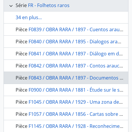
Série
FR - Folhetos raros
34 en plus...
Pièce
F0839 / OBRA RARA / 1897 - Cuentos araucanos referidos por el indio Calvin (segundo Jara) en dialecto pehuenche chileno. 4. Cuentos históricos
Pièce
F0840 / OBRA RARA / 1895 - Dialogos araucanos en dialeto huilliche
Pièce
F0841 / OBRA RARA / 1897 - Diálogo em dialecto pehuenche chileno
Pièce
F0842 / OBRA RARA / 1897 - Contos araucanos en moluche i pehuenche chileno: com introducción sobre la poesia araucana.
Pièce
F0843 / OBRA RARA / 1897 - Documentos para el estudios del folklore araucano en dialecto pehuenche chileno
Pièce
F0900 / OBRA RARA / 1881 - Étude sur le sauvage du Brésil
Pièce
F1045 / OBRA RARA / 1929 - Uma zona de graptolitos do llandovery inferior no rio Trombetas, Estado do Pará, Brasil
Pièce
F1057 / OBRA RARA / 1856 - Cartas sobre a Confederação dos Tamoios
Pièce
F1145 / OBRA RARA / 1928 - Reconhecimento geológico no Rio Xingu, Estado do Pará