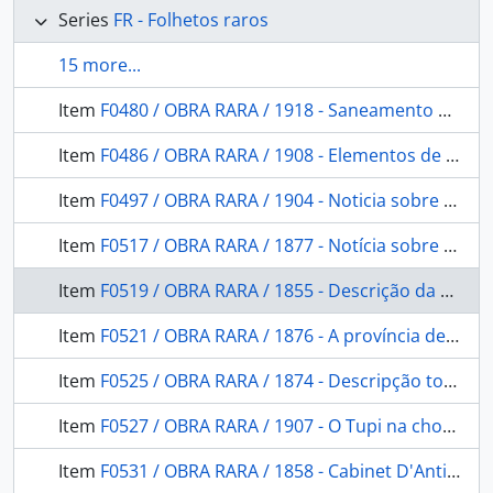
Series
FR - Folhetos raros
15 more...
Item
F0480 / OBRA RARA / 1918 - Saneamento do Rio Branco: relatório apresentado ao Exmo. Sr. Dr. Governador do Amazonas em 26 de Out. de 1917.
Item
F0486 / OBRA RARA / 1908 - Elementos de gramática e dicionário de língua dos boróros- coroados de Mato Grosso
Item
F0497 / OBRA RARA / 1904 - Noticia sobre alguns jardins botanicos da Europa
Item
F0517 / OBRA RARA / 1877 - Notícia sobre a Provincia do Paraná
Item
F0519 / OBRA RARA / 1855 - Descrição da Costa do Brasil de Pitimbu e São Bento e de todas as Barras, Portos e Rio do Litoral da Provincia de Pernambuco: seguida de um roteiro para se demandarem as mesmas barras.Acompanhando a Planta Geral da Costa.Apresentando ao Illm. Sr. capitão. em 3 de fevereiro de 1855.
Item
F0521 / OBRA RARA / 1876 - A província de Goyaz. Exposição Nacional de 1875
Item
F0525 / OBRA RARA / 1874 - Descripção topographica do mappa da provincia de Santa Catarina organisada na Commissão do Registro geral e Estatistica das terras publicas sob a presidencia do Conselheiro Bernardo Augusto Nascentes de Azambuja
Item
F0527 / OBRA RARA / 1907 - O Tupi na chorographia Pernambucana
Item
F0531 / OBRA RARA / 1858 - Cabinet D'Antiquités Américains a Copenhague.rapport Ethonographique