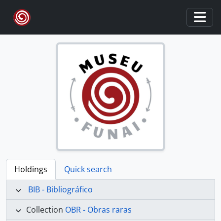
Skip to main content
Togg
Holdings
Quick search
BIB - Bibliográfico
Collection
OBR - Obras raras