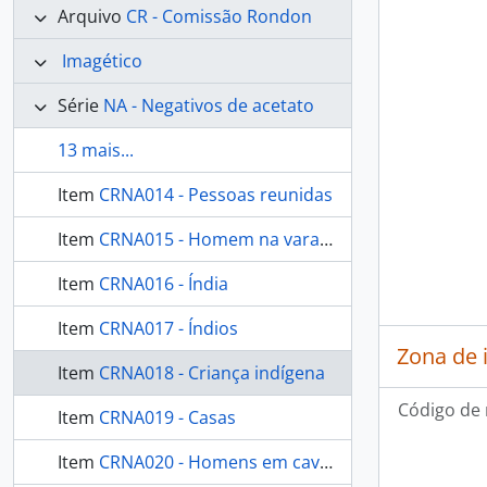
Arquivo
CR - Comissão Rondon
Imagético
Série
NA - Negativos de acetato
13 mais...
Item
CRNA014 - Pessoas reunidas
Item
CRNA015 - Homem na varanda
Item
CRNA016 - Índia
Item
CRNA017 - Índios
Zona de 
Item
CRNA018 - Criança indígena
Código de 
Item
CRNA019 - Casas
Item
CRNA020 - Homens em cavalos