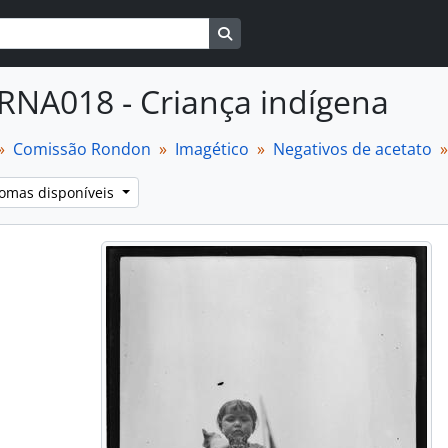
Busque na página de navegaçã
RNA018 - Criança indígena
Comissão Rondon
Imagético
Negativos de acetato
iomas disponíveis