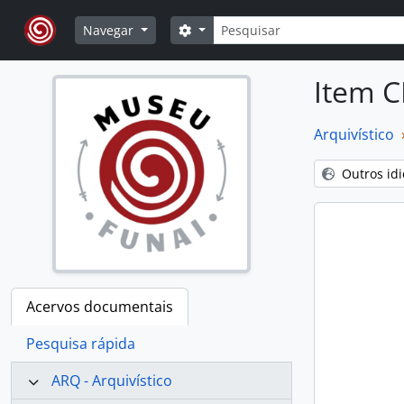
Skip to main content
Pesquisar
Opções de busca
Navegar
Item C
Arquivístico
Outros id
Acervos documentais
Pesquisa rápida
ARQ - Arquivístico