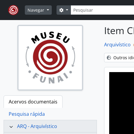
Skip to main content
Pesquisar
Opções de busca
Navegar
Item C
Arquivístico
Outros id
Acervos documentais
Pesquisa rápida
ARQ - Arquivístico