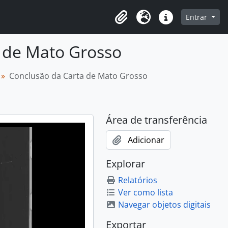
o
Entrar
Área de transferência
Idioma
Ligações rápidas
a de Mato Grosso
Conclusão da Carta de Mato Grosso
Área de transferência
Adicionar
Explorar
Relatórios
Ver como lista
Navegar objetos digitais
Exportar