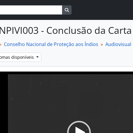
Busque na página de navegaçã
NPIVI003 - Conclusão da Cart
Conselho Nacional de Proteção aos Índios
Audiovisual
iomas disponíveis
Video
Player