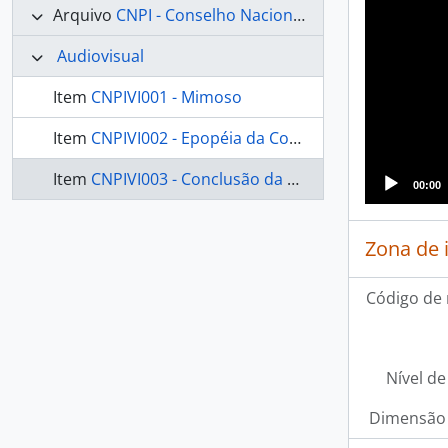
Arquivo
CNPI - Conselho Nacional de Proteção aos Índios
Audiovisual
Item
CNPIVI001 - Mimoso
Item
CNPIVI002 - Epopéia da Comissão Rondon
Item
CNPIVI003 - Conclusão da Carta de Mato Grosso
00:00
Zona de 
Código de 
Nível de
Dimensão 