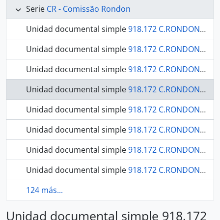
Serie
CR - Comissão Rondon
Unidad documental simple
918.172 C.RONDON / C748 v8 OBRA RARA / 1910 - História Natural Botânica Parte I - Bromeliaceas
Unidad documental simple
918.172 C.RONDON / C748 v61 OBRA RARA / 1946 - Águas termais de Mato-Grosso:: com estudos "in loco" das fontes de Palmeiras, Baía do Frade e Poíro.
Unidad documental simple
918.172 C.RONDON / C748 v62 OBRA RARA / 1946 - Águas termais de Mato-Grosso:: com estudos "in loco" das fontes de Palmeiras, Baía do Frade e Poíro.
Unidad documental simple
918.172 C.RONDON / C748 v83 OBRA RARA / 19-- - Botânica: parte XII: contribuição para o conhecimento de uma nova espécie de Lentibularicae
Unidad documental simple
918.172 C.RONDON / C748 v1 OBRA RARA / 19-- - Relatório apresentado a Diretoria Geral dos Telegraphos e a Divisão Geral de Engenharia (G.5) do Departamento da Guerra
Unidad documental simple
918.172 C.RONDON / C748 v10 OBRA RARA / 1912 - História Natural Botânica Parte III - Melastomataceas
Unidad documental simple
918.172 C.RONDON / C748 v100 OBRA RARA / 1946 - 19 de Abril: o Dia do Índio as comemorações realizadas em 1944 e 1945 volume I.
Unidad documental simple
918.172 C.RONDON / C748 v101 (1) OBRA RARA / 1946 - Em defesa dos brasilíndios: Conferência realizada pelo prof. Basílio de Magalhães, no auditório do Ministério da Educação e Saúde, a 24 de Abril de 1946, durante a "Semana do Índio".
124 más...
Unidad documental simple 918.172