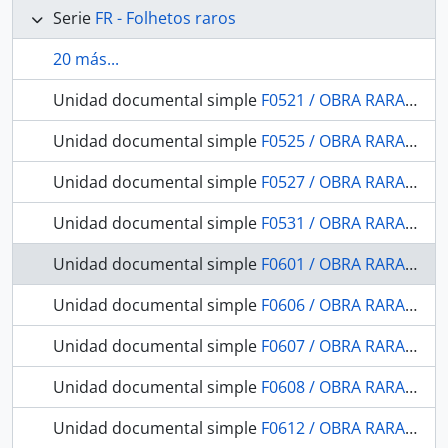
Serie
FR - Folhetos raros
20 más...
Unidad documental simple
F0521 / OBRA RARA / 1876 - A província de Goyaz. Exposição Nacional de 1875
Unidad documental simple
F0525 / OBRA RARA / 1874 - Descripção topographica do mappa da provincia de Santa Catarina organisada na Commissão do Registro geral e Estatistica das terras publicas sob a presidencia do Conselheiro Bernardo Augusto Nascentes de Azambuja
Unidad documental simple
F0527 / OBRA RARA / 1907 - O Tupi na chorographia Pernambucana
Unidad documental simple
F0531 / OBRA RARA / 1858 - Cabinet D'Antiquités Américains a Copenhague.rapport Ethonographique
Unidad documental simple
F0601 / OBRA RARA / 1929 - Anchieta na Capitania de São Vicente: (Premio "Capistrano de Abreu" de 1928) Ed. da Sociedade Capistrano de Abreu, 1929.
Unidad documental simple
F0606 / OBRA RARA / 1907 - Navegação do Rio Acre
Unidad documental simple
F0607 / OBRA RARA / 1929 - The search for Colonel Fawcett: a paper read.
Unidad documental simple
F0608 / OBRA RARA / 1876 - Relatório com que o Exm. Sr. Presidente da Província do Pará. Entregou a Administração da mesma ao. em 18 de julho de 1876
Unidad documental simple
F0612 / OBRA RARA / 1928 - The Rio Branco, Uraricuera and Parima