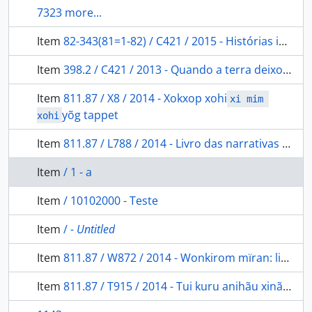
7323 more...
Item
82-343(81=1-82) / C421 / 2015 - Histórias indígenas dos tempos antigos
Item
398.2 / C421 / 2013 - Quando a terra deixou de falar: cantos da mitologia Marubo.
Item
811.87 / X8 / 2014 - Xokxop xohi
xi mim 
yõg tappet
xohi
Item
811.87 / L788 / 2014 - Livro das narrativas Paresi-Haliti
Item
/ 1 - a
Item
/ 10102000 - Teste
Item
/ -
Untitled
Item
811.87 / W872 / 2014 - Wonkirom mïran: livro de narrativas Ikpeng.
Item
811.87 / T915 / 2014 - Tui kuru anihãu xinã: livro de narrativas Yawanawa.