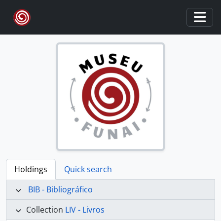
Skip to main content
Togg
Holdings
Quick search
BIB - Bibliográfico
Collection
LIV - Livros