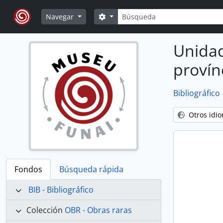
Skip to main content
Búsqueda
Search options
Navegar
Unidad
provín
Bibliográfico
Otros idi
Fondos
Búsqueda rápida
BIB - Bibliográfico
Colección
OBR - Obras raras