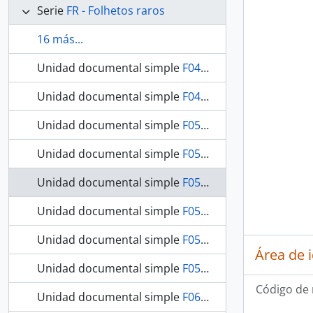
Serie
FR - Folhetos raros
16 más...
Unidad documental simple
F0486 / OBRA RARA / 1908 - Elementos de gramática e dicionário de língua dos boróros- coroados de Mato Grosso
Unidad documental simple
F0497 / OBRA RARA / 1904 - Noticia sobre alguns jardins botanicos da Europa
Unidad documental simple
F0517 / OBRA RARA / 1877 - Notícia sobre a Provincia do Paraná
Unidad documental simple
F0519 / OBRA RARA / 1855 - Descrição da Costa do Brasil de Pitimbu e São Bento e de todas as Barras, Portos e Rio do Litoral da Provincia de Pernambuco: seguida de um roteiro para se demandarem as mesmas barras.Acompanhando a Planta Geral da Costa.Apresentando ao Illm. Sr. capitão. em 3 de fevereiro de 1855.
Unidad documental simple
F0521 / OBRA RARA / 1876 - A província de Goyaz. Exposição Nacional de 1875
Unidad documental simple
F0525 / OBRA RARA / 1874 - Descripção topographica do mappa da provincia de Santa Catarina organisada na Commissão do Registro geral e Estatistica das terras publicas sob a presidencia do Conselheiro Bernardo Augusto Nascentes de Azambuja
Unidad documental simple
F0527 / OBRA RARA / 1907 - O Tupi na chorographia Pernambucana
Área de 
Unidad documental simple
F0531 / OBRA RARA / 1858 - Cabinet D'Antiquités Américains a Copenhague.rapport Ethonographique
Código de 
Unidad documental simple
F0601 / OBRA RARA / 1929 - Anchieta na Capitania de São Vicente: (Premio "Capistrano de Abreu" de 1928) Ed. da Sociedade Capistrano de Abreu, 1929.