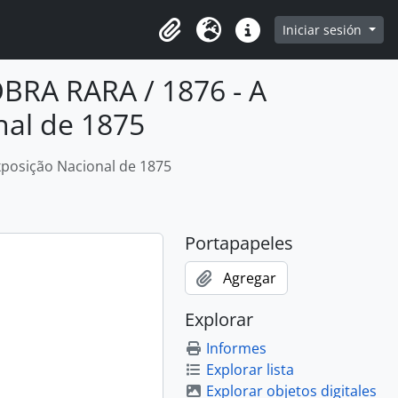
Iniciar sesión
Portapapeles
Idioma
Enlaces rápidos
BRA RARA / 1876 - A
nal de 1875
xposição Nacional de 1875
Portapapeles
Agregar
Explorar
Informes
Explorar lista
Explorar objetos digitales