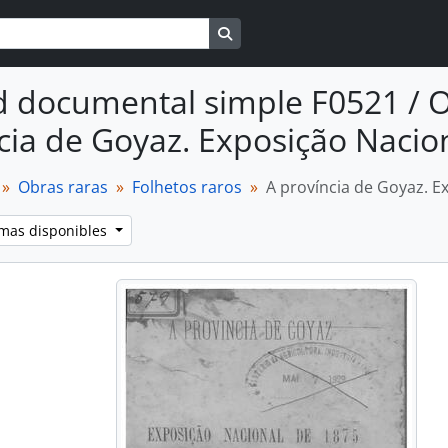
Search in browse page
 documental simple F0521 / O
cia de Goyaz. Exposição Nacio
Obras raras
Folhetos raros
A província de Goyaz. E
omas disponibles