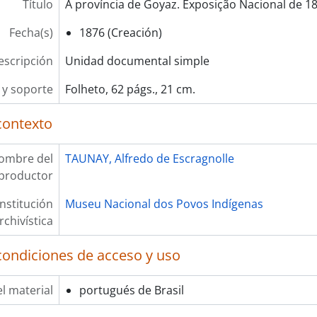
Título
A província de Goyaz. Exposição Nacional de 1
Fecha(s)
1876 (Creación)
escripción
Unidad documental simple
y soporte
Folheto, 62 págs., 21 cm.
contexto
ombre del
TAUNAY, Alfredo de Escragnolle
productor
Institución
Museu Nacional dos Povos Indígenas
rchivística
condiciones de acceso y uso
l material
portugués de Brasil