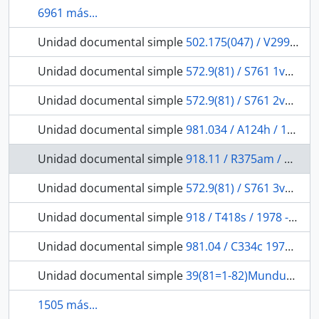
6961 más...
Unidad documental simple
502.175(047) / V299 / 2012 - Variações interétnicas: etnicidade, conflito e transformações.
Unidad documental simple
572.9(81) / S761 1vol / 1976 - Viagem pelo Brasil: 1817-1820.
Unidad documental simple
572.9(81) / S761 2vol / 1976 - Viagem pelo Brasil: 1817-1820.
Unidad documental simple
981.034 / A124h / 1975 - História da Missão dos Padres Capuchinhos na Ilha do Maranhão e terras circunvizinhas
Unidad documental simple
918.11 / R375am / 1956 - A Amazônia que os portuguêses revelaram
Unidad documental simple
572.9(81) / S761 3vol / 1976 - Viagem pelo Brasil: 1817-1820.
Unidad documental simple
918 / T418s / 1978 - As singularidades da França Antártica
Unidad documental simple
981.04 / C334c 1976 / 1976 - Corografia Brasílica ou Relação Histórica-Geográfica do Reino do Brasil
Unidad documental simple
39(81=1-82)Munduruku / M978a / 1977 - The Rubber trade and the Mundurucu village
1505 más...