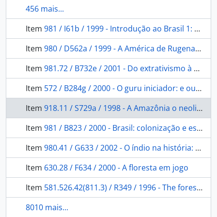
456 mais...
Item
981 / I61b / 1999 - Introdução ao Brasil 1: um banquete no trópico.
Item
980 / D562a / 1999 - A América de Rugenas: obras e documentos.
Item
981.72 / B732e / 2001 - Do extrativismo à pecuária: algumas observações sobre a história econômica de Mato Grosso 1870 a 1930.
Item
572 / B284g / 2000 - O guru iniciador: e outras variações antropológicas.
Item
918.11 / S729a / 1998 - A Amazônia o neoliberalismo e a globalização: da conquista e posse ao monopólio do capital financeiro.
Item
981 / B823 / 2000 - Brasil: colonização e escravidão.
Item
980.41 / G633 / 2002 - O índio na história: o povo Tenetehara em busca da liberdade.
Item
630.28 / F634 / 2000 - A floresta em jogo
Item
581.526.42(811.3) / R349 / 1996 - The forest within: the worl view of the Tukano Amazonian indians.
8010 mais...