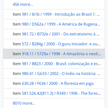
456 more...
Item
981 / I61b / 1999 - Introdução ao Brasil 1: um banquete no trópico.
Item
980 / D562a / 1999 - A América de Rugenas: obras e documentos.
Item
981.72 / B732e / 2001 - Do extrativismo à pecuária: algumas observações sobre a história econômica de Mato Grosso 1870 a 1930.
Item
572 / B284g / 2000 - O guru iniciador: e outras variações antropológicas.
Item
918.11 / S729a / 1998 - A Amazônia o neoliberalismo e a globalização: da conquista e posse ao monopólio do capital financeiro.
Item
981 / B823 / 2000 - Brasil: colonização e escravidão.
Item
980.41 / G633 / 2002 - O índio na história: o povo Tenetehara em busca da liberdade.
Item
630.28 / F634 / 2000 - A floresta em jogo
Item
581.526.42(811.3) / R349 / 1996 - The forest within: the worl view of the Tukano Amazonian indians.
8010 more...