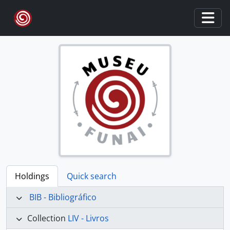
Skip to main content
Togg
Holdings
Quick search
BIB - Bibliográfico
Collection
LIV - Livros