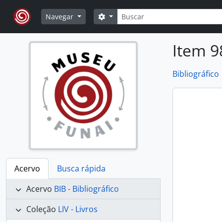
Skip to main content
Buscar
Opções de busca
Navegar
Item 9
Bibliográfico
Acervo
Busca rápida
Acervo
BIB - Bibliográfico
Coleção
LIV - Livros