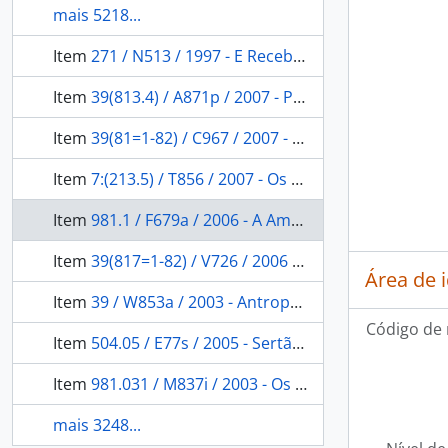
mais 5218...
Item
271 / N513 / 1997 - E Receberá Mercê: a mesa da consciência e ordens e o clero secular no Brasil 1808-1828.
Item
39(813.4) / A871p / 2007 - Povos indígenas de Pernambuco: identidade, diversidade e conflito.
Item
39(81=1-82) / C967 / 2007 - Culturas prêmio indígenas
Item
7:(213.5) / T856 / 2007 - Os trópicos: visões a partir do centro do globo
Item
981.1 / F679a / 2006 - A Amazônia de Ermanno Stradelli
Item
39(817=1-82) / V726 / 2006 - Orlando Villas Bôas: expedições, reflexões e registros.
Área de 
Item
39 / W853a / 2003 - Antropologia e poder
Código de 
Item
504.05 / E77s / 2005 - Sertão do Rio Doce
Item
981.031 / M837i / 2003 - Os índios nas cartas de Nóbrega e Anchieta
mais 3248...