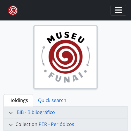
Skip to main content
Togg
Holdings
Quick search
BIB - Bibliográfico
Collection
PER - Periódicos