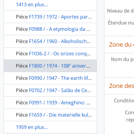
1413 en plus...
Niveau de d
Pièce
F1739 / 1972 - Aportes para una recopilación de textos de los chiripá
Étendue mat
Pièce
F0988 / - A etymologia da palavra emboaba
Pièce
F1654 / 1960 - Alkoholische Getränke bei den Naturvölkern Südamerikas
Zone du 
Pièce
F1036-2 / - Os orizes conquistados: ou noticia da conversão dos indomitos Orizes Procazes.
Nom du p
Pièce
F1800 / 1974 - 108º aniversário do Museu Paraense Emílio Goeldi: Síntese de sua história.
Pièce
F0990 / 1947 - The earth life and works of man
Zone des 
Pièce
F0702 / 1947 - Salão de Cerâmica Brasileira, 1: Rio de Janeiro, 1947.
Conditio
Pièce
F0991 / 1939 - Ameghino: contribuición al conocimiento de su ideario.
Con
Pièce
F1659 / - Die materielle kultur der Wayana/Nord-Brasilien
rep
1959 en plus...
L