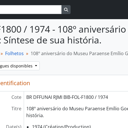
Search in browse page
F1800 / 1974 - 108º aniversár
 Síntese de sua história.
Folhetos
108º aniversário do Museu Paraense Emílio Go
ngues disponibles
entification
Cote
BR DFFUNAI RJMI BIB-FOL-F1800 / 1974
Titre
108º aniversário do Museu Paraense Emílio Goel
história.
Date(s)
1974 (Création/Production)