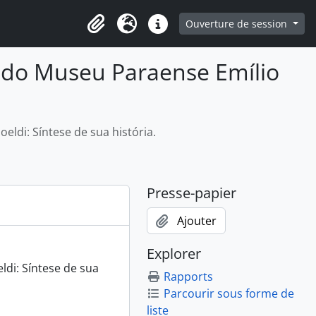
Ouverture de session
Presse-papier
Langue
Liens rapides
io do Museu Paraense Emílio
eldi: Síntese de sua história.
Presse-papier
Ajouter
Explorer
di: Síntese de sua
Rapports
Parcourir sous forme de
liste