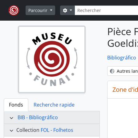
Skip to main content
Rechercher
Search options
Parcourir
Pièce 
Goeldi:
Bibliográfico
Autres la
Zone d'id
Fonds
Recherche rapide
BIB - Bibliográfico
Collection
FOL - Folhetos